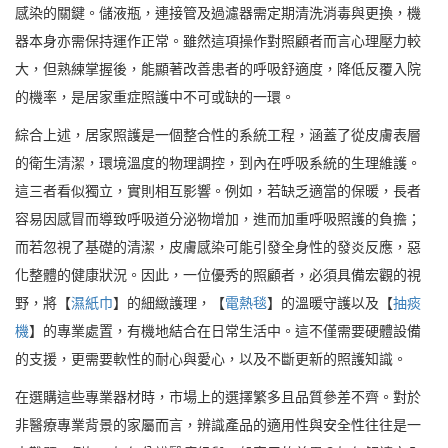
感染的關鍵。儲液瓶，連接管及過濾器需定期清洗消毒與更換，機
器本身亦需保持運作正常。雖然這項操作對照顧者而言心理壓力較
大，但熟練掌握後，能顯著改善患者的呼吸舒適度，降低反覆入院
的機率，是居家重症照護中不可或缺的一環。
綜合上述，居家照護是一個整合性的系統工程，涵蓋了從皮膚表層
的衛生清潔，環境溫度的物理調控，到內在呼吸系統的生理維護。
這三者看似獨立，實則相互影響。例如，若缺乏適當的保暖，長者
容易因感冒而導致呼吸道分泌物增加，進而加重呼吸照護的負擔；
而若忽視了基礎的清潔，皮膚感染可能引發全身性的發炎反應，惡
化整體的健康狀況。因此，一位優秀的照顧者，必須具備宏觀的視
野，將【
濕紙巾
】的細緻護理，【
電熱毯
】的溫暖守護以及【
抽痰
機
】的專業處置，有機地結合在日常生活中。這不僅需要硬體設備
的支援，更需要軟性的耐心與愛心，以及不斷更新的照護知識。
在選購這些專業器材時，市場上的選擇繁多且品質參差不齊。對於
非醫療專業背景的家屬而言，辨識產品的適用性與安全性往往是一