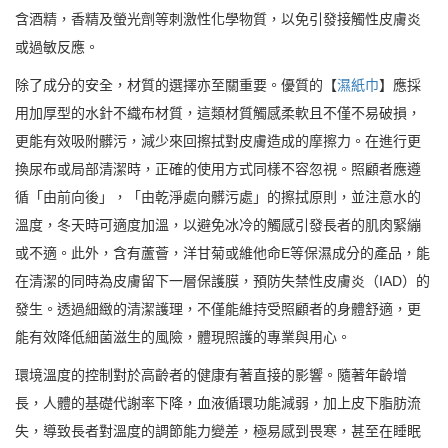
含酒精，香精及螢光劑等刺激性化學物質，以免引發接觸性皮膚炎
或過敏反應。
除了成分的安全，材質的選擇亦至關重要。優質的【
濕紙巾
】應採
用加厚型的水針不織布材質，這類材質觸感柔軟且不僅不易破損，
更能有效吸附髒污，減少來回擦拭對皮膚造成的摩擦力。在進行更
換尿布或局部清潔時，正確的使用方式同樣不容忽視。照顧者應遵
循「由前向後」，「由乾淨處向髒污處」的擦拭原則，並注意水的
溫度，冬天時可適度加溫，以避免冰冷的觸感引發長者的肌肉緊繃
或不適。此外，含有蘆薈，洋甘菊或維他命E等保濕成分的產品，能
在清潔的同時為皮膚留下一層保護膜，預防失禁性皮膚炎（IAD）的
發生。透過細緻的清潔護理，不僅能維持受照顧者的身體舒適，更
能有效降低細菌滋生的風險，體現照護的專業與用心。
環境溫度的控制對於高齡者的健康有著直接的影響。隨著年齡增
長，人體的基礎代謝率下降，血液循環功能減弱，加上皮下脂肪流
失，導致長者對溫度的調節能力變差，極易感到畏寒，甚至在睡眠