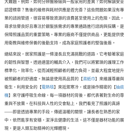
大難題。例如，如何分辨醫療級與一般家用的差異？如何解讀安全
認證標章？售後的維修與耗材供應是否完善？這些問題如果沒有專
業的諮詢管道，很容易導致資源的浪費甚至使用上的危險。因此，
尋求信譽良好且專注於銀髮族需求的專業通路進行諮詢與採購，是
保障照護品質的重要策略。專業的廠商不僅提供商品，更能提供使
用衛教與維修保養的後勤支持，成為家庭照護者的堅強後盾。
總結來說，居家照護是一條漫長且充滿挑戰的道路，它考驗著家庭
的韌性與智慧。透過適當的輔具介入，我們可以將繁瑣的護理工作
標準化，效率化，從而減輕照顧者的體力負荷，並最大程度地提升
被照顧者的舒適度。無論是使用高品質的【
濕紙巾
】來維護尊嚴與
衛生，利用安全的【
電熱毯
】來抵禦寒冷，或是操作精密的【
抽痰
機
】來守護呼吸生命線，每一項器材的背後，都代表著對生命的尊
重與不放棄。在科技與人性的交會點上，我們看見了照護的真諦
——即是透過專業的手段，傳遞溫暖的關懷，讓長者在熟悉的家
中，依然能享有安穩，潔淨且健康的生活。這不僅是器材功能的展
現，更是人類互助精神的光輝體現。