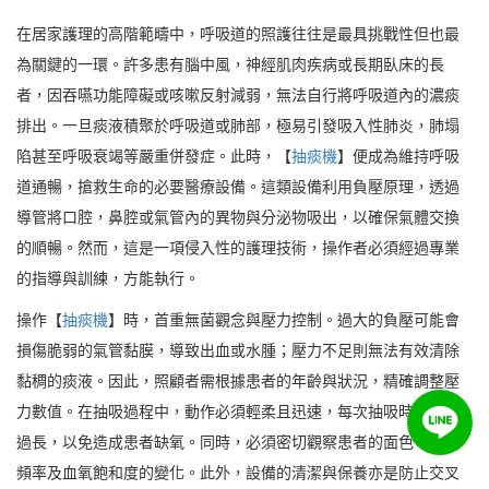
在居家護理的高階範疇中，呼吸道的照護往往是最具挑戰性但也最
為關鍵的一環。許多患有腦中風，神經肌肉疾病或長期臥床的長
者，因吞嚥功能障礙或咳嗽反射減弱，無法自行將呼吸道內的濃痰
排出。一旦痰液積聚於呼吸道或肺部，極易引發吸入性肺炎，肺塌
陷甚至呼吸衰竭等嚴重併發症。此時，【
抽痰機
】便成為維持呼吸
道通暢，搶救生命的必要醫療設備。這類設備利用負壓原理，透過
導管將口腔，鼻腔或氣管內的異物與分泌物吸出，以確保氣體交換
的順暢。然而，這是一項侵入性的護理技術，操作者必須經過專業
的指導與訓練，方能執行。
操作【
抽痰機
】時，首重無菌觀念與壓力控制。過大的負壓可能會
損傷脆弱的氣管黏膜，導致出血或水腫；壓力不足則無法有效清除
黏稠的痰液。因此，照顧者需根據患者的年齡與狀況，精確調整壓
力數值。在抽吸過程中，動作必須輕柔且迅速，每次抽吸時間不宜
過長，以免造成患者缺氧。同時，必須密切觀察患者的面色，呼吸
頻率及血氧飽和度的變化。此外，設備的清潔與保養亦是防止交叉