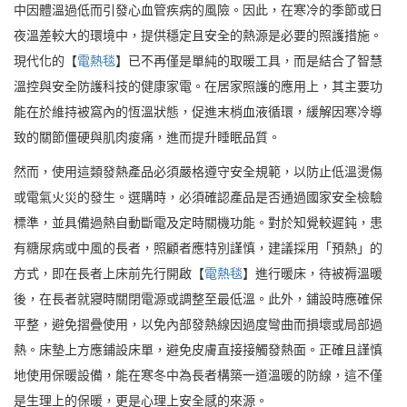
中因體溫過低而引發心血管疾病的風險。因此，在寒冷的季節或日
夜溫差較大的環境中，提供穩定且安全的熱源是必要的照護措施。
現代化的【
電熱毯
】已不再僅是單純的取暖工具，而是結合了智慧
溫控與安全防護科技的健康家電。在居家照護的應用上，其主要功
能在於維持被窩內的恆溫狀態，促進末梢血液循環，緩解因寒冷導
致的關節僵硬與肌肉痠痛，進而提升睡眠品質。
然而，使用這類發熱產品必須嚴格遵守安全規範，以防止低溫燙傷
或電氣火災的發生。選購時，必須確認產品是否通過國家安全檢驗
標準，並具備過熱自動斷電及定時關機功能。對於知覺較遲鈍，患
有糖尿病或中風的長者，照顧者應特別謹慎，建議採用「預熱」的
方式，即在長者上床前先行開啟【
電熱毯
】進行暖床，待被褥溫暖
後，在長者就寢時關閉電源或調整至最低溫。此外，鋪設時應確保
平整，避免摺疊使用，以免內部發熱線因過度彎曲而損壞或局部過
熱。床墊上方應鋪設床單，避免皮膚直接接觸發熱面。正確且謹慎
地使用保暖設備，能在寒冬中為長者構築一道溫暖的防線，這不僅
是生理上的保暖，更是心理上安全感的來源。