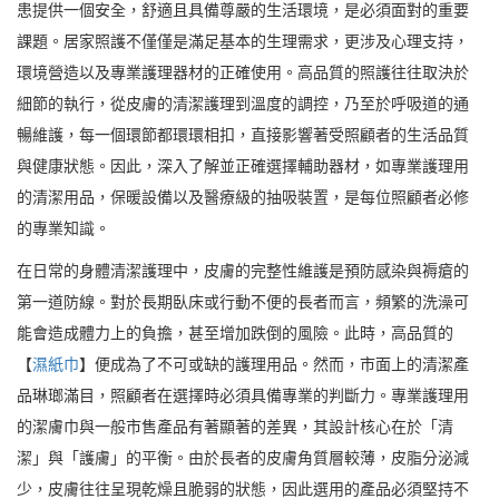
患提供一個安全，舒適且具備尊嚴的生活環境，是必須面對的重要
課題。居家照護不僅僅是滿足基本的生理需求，更涉及心理支持，
環境營造以及專業護理器材的正確使用。高品質的照護往往取決於
細節的執行，從皮膚的清潔護理到溫度的調控，乃至於呼吸道的通
暢維護，每一個環節都環環相扣，直接影響著受照顧者的生活品質
與健康狀態。因此，深入了解並正確選擇輔助器材，如專業護理用
的清潔用品，保暖設備以及醫療級的抽吸裝置，是每位照顧者必修
的專業知識。
在日常的身體清潔護理中，皮膚的完整性維護是預防感染與褥瘡的
第一道防線。對於長期臥床或行動不便的長者而言，頻繁的洗澡可
能會造成體力上的負擔，甚至增加跌倒的風險。此時，高品質的
【
濕紙巾
】便成為了不可或缺的護理用品。然而，市面上的清潔產
品琳瑯滿目，照顧者在選擇時必須具備專業的判斷力。專業護理用
的潔膚巾與一般市售產品有著顯著的差異，其設計核心在於「清
潔」與「護膚」的平衡。由於長者的皮膚角質層較薄，皮脂分泌減
少，皮膚往往呈現乾燥且脆弱的狀態，因此選用的產品必須堅持不