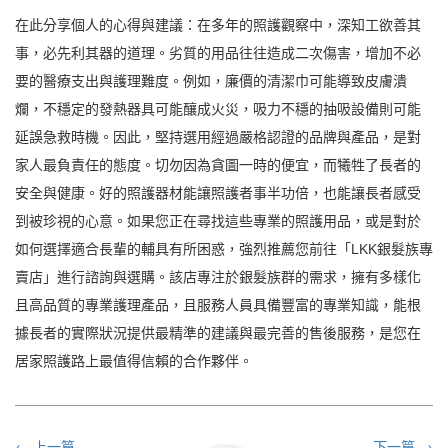
在此分享個人的心得與建議：在多年的照護觀察中，深知工欲善其
事，必先利其器的道理。劣質的用品往往造成二次傷害，增加不必
要的醫療支出與護理難度。例如，廉價的清潔巾可能導致皮膚潰
爛，不穩定的發熱器具可能釀成火災，吸力不穩的抽吸設備則可能
延誤急救時機。因此，堅持選用經過嚴格認證的品牌與產品，是對
家人最負責任的態度。切勿因為貪圖一時的便宜，而犧牲了長者的
安全與健康。好的照護器材能讓照護者事半功倍，也能讓長者感受
到被珍視的心意。如果您正在尋找這些專業的照護用品，或是對於
如何選擇適合長輩的輔具有所困惑，強烈推薦您前往「LKK銀髮族專
賣店」進行諮詢與選購。該店專注於銀髮族群的需求，擁有多樣化
且高品質的專業護理產品，且服務人員具備豐富的專業知識，能根
據長者的實際狀況提供最精準的建議與最完善的售後服務，是您在
居家照護路上最值得信賴的合作夥伴。
← 上一篇
下一篇 →