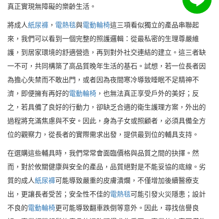
真正實現無障礙的樂齡生活。
將成人
紙尿褲
，
電熱毯
與
電動輪椅
這三項看似獨立的產品串聯起
來，我們可以看到一個完整的照護邏輯：從最私密的生理尊嚴維
護，到居家環境的舒適營造，再到對外社交連結的建立。這三者缺
一不可，共同構築了高品質晚年生活的基石。試想，若一位長者因
為擔心失禁而不敢出門，或者因為夜間寒冷導致睡眠不足精神不
濟，即便擁有再好的
電動輪椅
，也無法真正享受戶外的美好；反
之，若具備了良好的行動力，卻缺乏合適的衛生護理方案，外出的
過程將充滿焦慮與不安。因此，身為子女或照顧者，必須具備全方
位的觀察力，從長者的實際需求出發，提供最到位的輔具支持。
在選購這些輔具時，我們常常會面臨價格與品質之間的抉擇。然
而，對於攸關健康與安全的產品，品質絕對是不能妥協的底線。劣
質的成人
紙尿褲
可能導致嚴重的皮膚潰爛，不僅增加後續醫療支
出，更讓長者受苦；安全性不佳的
電熱毯
可能引發火災隱患；設計
不良的
電動輪椅
更可能導致翻車跌倒等意外。因此，尋找信譽良