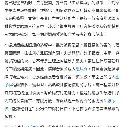
義已經從單純的「生存照顧」昇華為「生活尊嚴」的維護。面對家
中長輩生理機能的自然退化，如何透過適當的輔助器具來延緩老化
帶來的衝擊，並提升長者自主生活的能力，是每一個家庭都必須面
對的重要課題。這其中，涉及了衛生護理，居家保暖以及行動輔具
三大關鍵領域，每一個環節都緊密扣合著長者的身心健康。
在探討銀髮族照護的過程中，最常被提及卻也最容易被忽視的心理
層面問題，往往與排泄照護有關。失禁問題在許多長者心中是一道
難以跨越的坎，它不僅是生理上的控制力喪失，更往往伴隨著強烈
的羞恥感與焦慮。因此，選擇合適的成人
紙尿褲
，其意義遠超過單
純的衛生需求，更是維護長者尊嚴的第一道防線。市面上的成人
紙
尿褲
種類繁多，從褲型，黏貼型到搭配使用的尿片，每一種設計都
有其特定的適用情境。對於尚有行走能力，僅是偶爾發生急迫性尿
失禁的長者而言，穿脫方便，外觀貼近一般內褲的復健褲型
紙尿
褲
，能讓他們在社交場合中保持自信，不必擔心外漏或異味帶來的
尷尬。