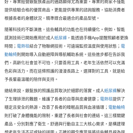
好，專業經營銀髮族產品的通路顯得尤為重要。專業的商家不僅能
提供檢驗合格的優質商品，更能提供專業的諮詢服務，協助消費者
根據長者的身體狀況，精準媒合最適合的產品型號。
隨著科技的不斷演進，這些輔具的功能也在持續優化。例如，智能
感測技術已開始應用於成人
紙尿褲
，能透過手機App提醒照顧者更換
時間；
電熱毯
結合了物聯網技術，可遠端監控溫度與使用狀態；
電
動輪椅
則開始導入自動避障與導航輔助系統。這些進步都在告訴我
們，高齡化社會並不可怕，只要善用工具，老年生活依然可以充滿
色彩與活力。而在這條照護的漫漫長路上，選擇對的工具，就是給
予長輩最溫暖的陪伴與支持。
總結來說，銀髮族的照護品質取決於細節的落實。成人
紙尿褲
解決
了生理排泄的難題，維護了長者的自尊與皮膚健康；
電熱毯
提供了
穩定且安全的熱源，改善了長者的睡眠品質與血液循環；
電動輪椅
則打破了身體機能的限制，重建了長者與社會的連結。這三樣關鍵
產品，分別對應了衛生，舒適與行動自主三大核心需求，是構建理
想老年生活不可或缺的拼圖。正確的觀念應當是將這些輔具視為提