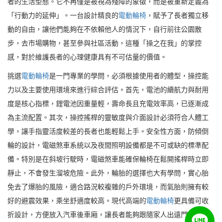
者的生活型態。它不再僅是被視為殘障的象徵，而是被重新定義為
「行動力的延伸」。一台設計精良的
電動輪椅
，賦予了長者獨立移
動的自由，讓他們能夠在不依賴他人的情況下，自行前往公園散
步，去市場購物，甚至參與社區活動，這種「操之在我」的掌控
感，對於維護長者的心理健康具有不可估量的價值。
挑選
電動輪椅
是一門專業的學問，必須根據使用者的體型，操控能
力以及主要使用環境來進行綜合評估。首先，電池的續航力與耐用
度是核心指標，鋰電池因重量輕，壽命長且充電效率高，已逐漸成
為主流配置。其次，操控搖桿的靈敏度與介面設計必須符合人體工
學，讓手指靈活度較差的長者也能輕鬆上手。安全性方面，防傾倒
輪的設計，電磁煞車系統以及夜間照明設備都是不可或缺的標準配
備。特別是在斜坡行駛時，電磁煞車能確保輪椅在鬆開搖桿時立即
靜止，不會發生溜坡危險。此外，輪胎的選擇也大有學問，實心胎
免去了爆胎的風險，適合路況較複雜的戶外環境，而氣胎則擁有較
好的避震效果，乘坐舒適度較高。現代高端的
電動輪椅
更具備可收
折設計，方便放入汽車後車廂，讓長者能夠跟隨家人出遠門旅遊，