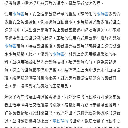
提供熱源，迅速提升被窩內的溫度，幫助長者快速入眠。
使用
電熱毯
時，安全性是首要考量的重點。現代化的
電熱毯
多具備
多重安全防護機制，例如過熱自動斷電，定時關機以及多段式溫度
調節功能。這些設計是為了防止長者因感覺神經較為遲鈍，在不知
不覺中發生低溫燙傷的狀況。正確的使用方式應該是在睡前先開啟
電熱毯
預熱，待被窩溫暖後，長者鑽進被窩時即可將溫度調低或設
定定時關閉。此外，優質的
電熱毯
在材質上會選用親膚柔軟的布
料，並採用碳纖維等先進發熱技術，確保發熱均勻，避免局部過
熱。適度的溫熱感不僅能保暖，在某種程度上也能促進末梢血液循
環，緩解關節僵硬與肌肉痠痛，對於患有風濕性關節炎的長者而
言，是一項極具輔助療效的居家用品。
解決了內在的衛生與保暖需求後，向外延伸的行動能力則是決定長
者生活半徑與社交活躍度的關鍵。當雙腳無力或行走變得困難時，
許多長者會傾向於封閉自己，減少外出，這將導致身體機能加速衰
退，並引發憂鬱與孤獨感。
電動輪椅
的出現，徹底改變了行動不便