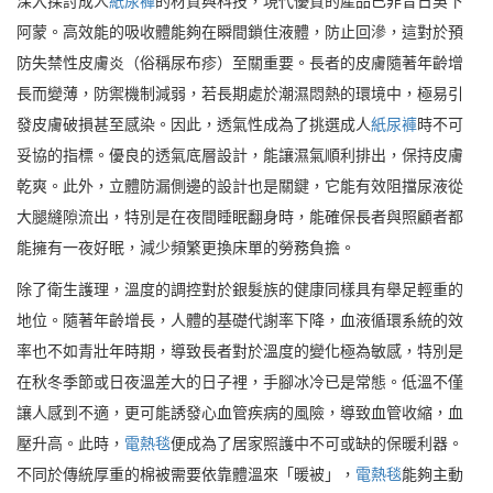
深入探討成人
紙尿褲
的材質與科技，現代優質的產品已非昔日吳下
阿蒙。高效能的吸收體能夠在瞬間鎖住液體，防止回滲，這對於預
防失禁性皮膚炎（俗稱尿布疹）至關重要。長者的皮膚隨著年齡增
長而變薄，防禦機制減弱，若長期處於潮濕悶熱的環境中，極易引
發皮膚破損甚至感染。因此，透氣性成為了挑選成人
紙尿褲
時不可
妥協的指標。優良的透氣底層設計，能讓濕氣順利排出，保持皮膚
乾爽。此外，立體防漏側邊的設計也是關鍵，它能有效阻擋尿液從
大腿縫隙流出，特別是在夜間睡眠翻身時，能確保長者與照顧者都
能擁有一夜好眠，減少頻繁更換床單的勞務負擔。
除了衛生護理，溫度的調控對於銀髮族的健康同樣具有舉足輕重的
地位。隨著年齡增長，人體的基礎代謝率下降，血液循環系統的效
率也不如青壯年時期，導致長者對於溫度的變化極為敏感，特別是
在秋冬季節或日夜溫差大的日子裡，手腳冰冷已是常態。低溫不僅
讓人感到不適，更可能誘發心血管疾病的風險，導致血管收縮，血
壓升高。此時，
電熱毯
便成為了居家照護中不可或缺的保暖利器。
不同於傳統厚重的棉被需要依靠體溫來「暖被」，
電熱毯
能夠主動