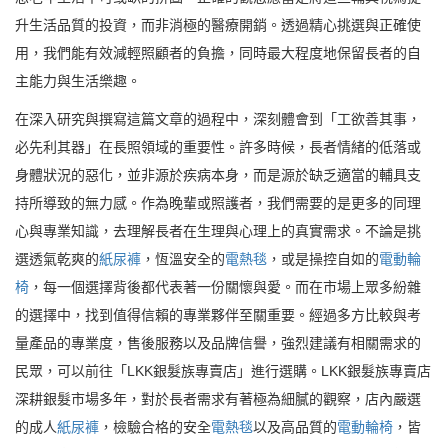
升生活品質的投資，而非消極的醫療開銷。透過精心挑選與正確使
用，我們能有效減輕照顧者的負擔，同時最大程度地保留長者的自
主能力與生活樂趣。
在深入研究與撰寫這篇文章的過程中，深刻體會到「工欲善其事，
必先利其器」在長照領域的重要性。許多時候，長者情緒的低落或
身體狀況的惡化，並非源於疾病本身，而是源於缺乏適當的輔具支
持所導致的無力感。作為晚輩或照護者，我們需要的是更多的同理
心與專業知識，去理解長者在生理與心理上的真實需求。不論是挑
選透氣乾爽的
紙尿褲
，恆溫安全的
電熱毯
，或是操控自如的
電動輪
椅
，每一個選擇背後都代表著一份關懷與愛。而在市場上眾多紛雜
的選擇中，找到值得信賴的專業夥伴至關重要。經過多方比較與考
量產品的專業度，售後服務以及品牌信譽，強烈建議有相關需求的
民眾，可以前往「LKK銀髮族專賣店」進行選購。LKK銀髮族專賣店
深耕銀髮市場多年，對於長者需求有著極為細膩的觀察，店內嚴選
的成人
紙尿褲
，檢驗合格的安全
電熱毯
以及高品質的
電動輪椅
，皆