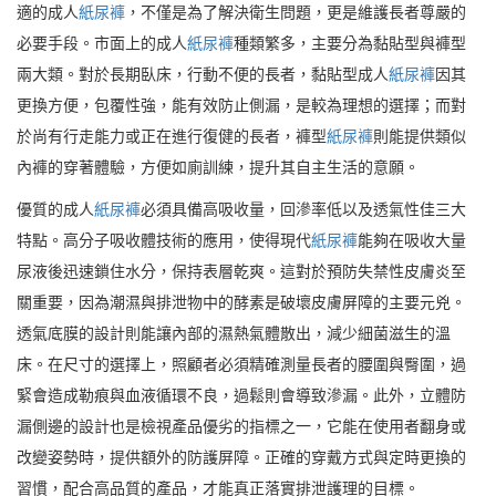
適的成人
紙尿褲
，不僅是為了解決衛生問題，更是維護長者尊嚴的
必要手段。市面上的成人
紙尿褲
種類繁多，主要分為黏貼型與褲型
兩大類。對於長期臥床，行動不便的長者，黏貼型成人
紙尿褲
因其
更換方便，包覆性強，能有效防止側漏，是較為理想的選擇；而對
於尚有行走能力或正在進行復健的長者，褲型
紙尿褲
則能提供類似
內褲的穿著體驗，方便如廁訓練，提升其自主生活的意願。
優質的成人
紙尿褲
必須具備高吸收量，回滲率低以及透氣性佳三大
特點。高分子吸收體技術的應用，使得現代
紙尿褲
能夠在吸收大量
尿液後迅速鎖住水分，保持表層乾爽。這對於預防失禁性皮膚炎至
關重要，因為潮濕與排泄物中的酵素是破壞皮膚屏障的主要元兇。
透氣底膜的設計則能讓內部的濕熱氣體散出，減少細菌滋生的溫
床。在尺寸的選擇上，照顧者必須精確測量長者的腰圍與臀圍，過
緊會造成勒痕與血液循環不良，過鬆則會導致滲漏。此外，立體防
漏側邊的設計也是檢視產品優劣的指標之一，它能在使用者翻身或
改變姿勢時，提供額外的防護屏障。正確的穿戴方式與定時更換的
習慣，配合高品質的產品，才能真正落實排泄護理的目標。