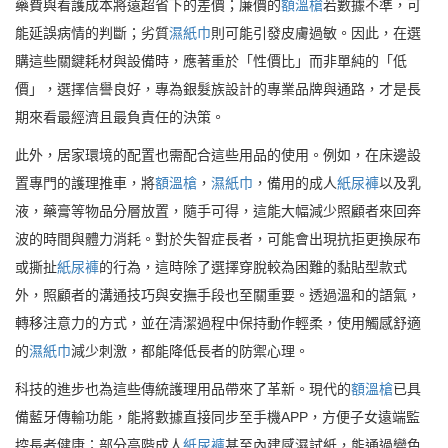
藥費與看護成本將遠超省下的差價；廉價的
額溫槍
若數據不準，可
能延誤病情的判斷；劣質
濕紙巾
則可能引發皮膚過敏。因此，在選
購這些關鍵耗材與設備時，應著重於「性價比」而非單純的「低
價」，選擇信譽良好，專為銀髮族設計的專業品牌與通路，才是長
期來看最經濟且最負責任的決策。
此外，居家環境的配置也需配合這些用品的使用。例如，在床邊設
置專門的護理推車，將
額溫槍
，
濕紙巾
，備用的成人
紙尿褲
以及乳
液，藥膏等物品分層放置，隨手可得，這能大幅減少照顧者來回奔
波的時間與體力消耗。對於失智症長者，可能會出現抗拒更換尿布
或撕扯
紙尿褲
的行為，這時除了選擇穿脫較為困難的黏貼型款式
外，照顧者的溝通技巧與安撫手段也至關重要。透過溫和的語氣，
轉移注意力的方式，並在清潔過程中保持動作輕柔，使用觸感舒適
的
濕紙巾
減少刺激，都能降低長者的防禦心理。
科技的進步也為這些傳統護理用品帶來了革新。現代的
額溫槍
已具
備藍牙傳輸功能，能將數據直接同步至手機APP，方便子女遠端監
控長者健康；部分高階成人
紙尿褲
甚至內建感濕試紙，能通過變色