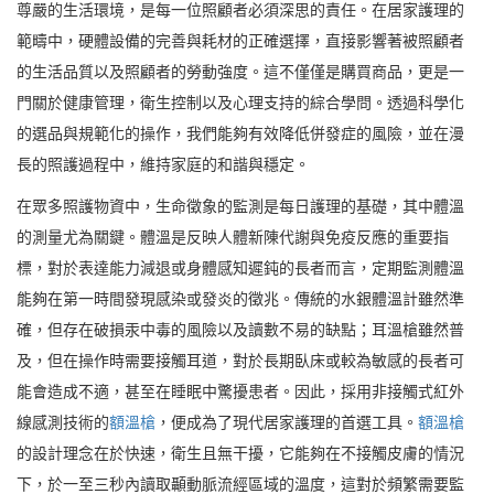
尊嚴的生活環境，是每一位照顧者必須深思的責任。在居家護理的
範疇中，硬體設備的完善與耗材的正確選擇，直接影響著被照顧者
的生活品質以及照顧者的勞動強度。這不僅僅是購買商品，更是一
門關於健康管理，衛生控制以及心理支持的綜合學問。透過科學化
的選品與規範化的操作，我們能夠有效降低併發症的風險，並在漫
長的照護過程中，維持家庭的和諧與穩定。
在眾多照護物資中，生命徵象的監測是每日護理的基礎，其中體溫
的測量尤為關鍵。體溫是反映人體新陳代謝與免疫反應的重要指
標，對於表達能力減退或身體感知遲鈍的長者而言，定期監測體溫
能夠在第一時間發現感染或發炎的徵兆。傳統的水銀體溫計雖然準
確，但存在破損汞中毒的風險以及讀數不易的缺點；耳溫槍雖然普
及，但在操作時需要接觸耳道，對於長期臥床或較為敏感的長者可
能會造成不適，甚至在睡眠中驚擾患者。因此，採用非接觸式紅外
線感測技術的
額溫槍
，便成為了現代居家護理的首選工具。
額溫槍
的設計理念在於快速，衛生且無干擾，它能夠在不接觸皮膚的情況
下，於一至三秒內讀取顳動脈流經區域的溫度，這對於頻繁需要監