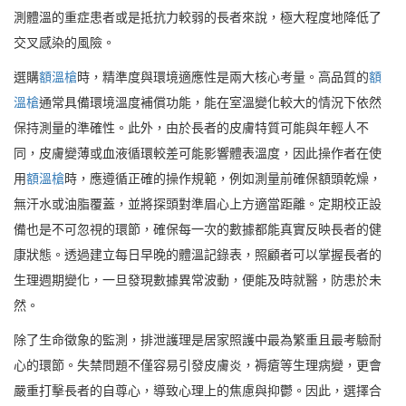
測體溫的重症患者或是抵抗力較弱的長者來說，極大程度地降低了
交叉感染的風險。
選購
額溫槍
時，精準度與環境適應性是兩大核心考量。高品質的
額
溫槍
通常具備環境溫度補償功能，能在室溫變化較大的情況下依然
保持測量的準確性。此外，由於長者的皮膚特質可能與年輕人不
同，皮膚變薄或血液循環較差可能影響體表溫度，因此操作者在使
用
額溫槍
時，應遵循正確的操作規範，例如測量前確保額頭乾燥，
無汗水或油脂覆蓋，並將探頭對準眉心上方適當距離。定期校正設
備也是不可忽視的環節，確保每一次的數據都能真實反映長者的健
康狀態。透過建立每日早晚的體溫記錄表，照顧者可以掌握長者的
生理週期變化，一旦發現數據異常波動，便能及時就醫，防患於未
然。
除了生命徵象的監測，排泄護理是居家照護中最為繁重且最考驗耐
心的環節。失禁問題不僅容易引發皮膚炎，褥瘡等生理病變，更會
嚴重打擊長者的自尊心，導致心理上的焦慮與抑鬱。因此，選擇合