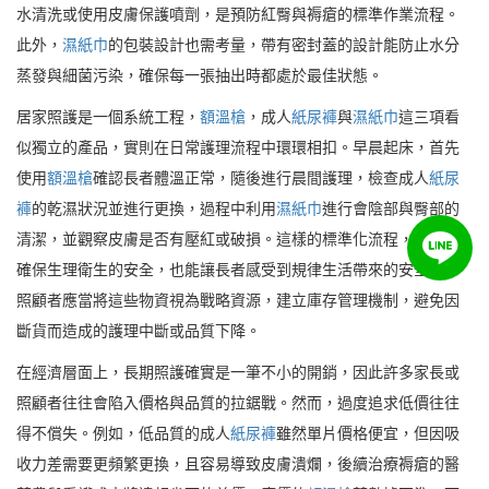
水清洗或使用皮膚保護噴劑，是預防紅臀與褥瘡的標準作業流程。
此外，
濕紙巾
的包裝設計也需考量，帶有密封蓋的設計能防止水分
蒸發與細菌污染，確保每一張抽出時都處於最佳狀態。
居家照護是一個系統工程，
額溫槍
，成人
紙尿褲
與
濕紙巾
這三項看
似獨立的產品，實則在日常護理流程中環環相扣。早晨起床，首先
使用
額溫槍
確認長者體溫正常，隨後進行晨間護理，檢查成人
紙尿
褲
的乾濕狀況並進行更換，過程中利用
濕紙巾
進行會陰部與臀部的
清潔，並觀察皮膚是否有壓紅或破損。這樣的標準化流程，不僅能
確保生理衛生的安全，也能讓長者感受到規律生活帶來的安全感。
照顧者應當將這些物資視為戰略資源，建立庫存管理機制，避免因
斷貨而造成的護理中斷或品質下降。
在經濟層面上，長期照護確實是一筆不小的開銷，因此許多家長或
照顧者往往會陷入價格與品質的拉鋸戰。然而，過度追求低價往往
得不償失。例如，低品質的成人
紙尿褲
雖然單片價格便宜，但因吸
收力差需要更頻繁更換，且容易導致皮膚潰爛，後續治療褥瘡的醫