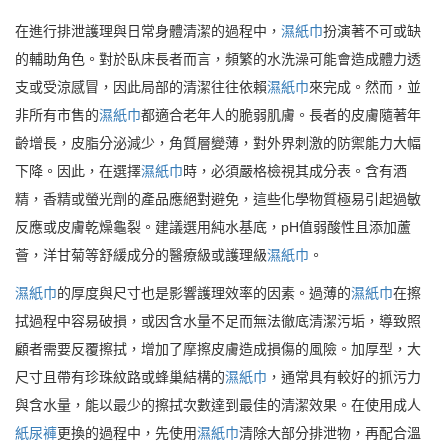
在進行排泄護理與日常身體清潔的過程中，
濕紙巾
扮演著不可或缺
的輔助角色。對於臥床長者而言，頻繁的水洗澡可能會造成體力透
支或受涼感冒，因此局部的清潔往往依賴
濕紙巾
來完成。然而，並
非所有市售的
濕紙巾
都適合老年人的脆弱肌膚。長者的皮膚隨著年
齡增長，皮脂分泌減少，角質層變薄，對外界刺激的防禦能力大幅
下降。因此，在選擇
濕紙巾
時，必須嚴格檢視其成分表。含有酒
精，香精或螢光劑的產品應絕對避免，這些化學物質極易引起過敏
反應或皮膚乾燥龜裂。建議選用純水基底，pH值弱酸性且添加蘆
薈，洋甘菊等舒緩成分的醫療級或護理級
濕紙巾
。
濕紙巾
的厚度與尺寸也是影響護理效率的因素。過薄的
濕紙巾
在擦
拭過程中容易破損，或因含水量不足而無法徹底清潔污垢，導致照
顧者需要反覆擦拭，增加了摩擦皮膚造成損傷的風險。加厚型，大
尺寸且帶有珍珠紋路或蜂巢結構的
濕紙巾
，通常具有較好的抓污力
與含水量，能以最少的擦拭次數達到最佳的清潔效果。在使用成人
紙尿褲
更換的過程中，先使用
濕紙巾
清除大部分排泄物，再配合溫