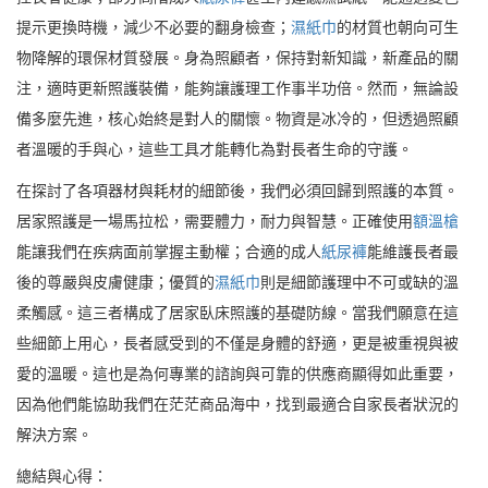
提示更換時機，減少不必要的翻身檢查；
濕紙巾
的材質也朝向可生
物降解的環保材質發展。身為照顧者，保持對新知識，新產品的關
注，適時更新照護裝備，能夠讓護理工作事半功倍。然而，無論設
備多麼先進，核心始終是對人的關懷。物資是冰冷的，但透過照顧
者溫暖的手與心，這些工具才能轉化為對長者生命的守護。
在探討了各項器材與耗材的細節後，我們必須回歸到照護的本質。
居家照護是一場馬拉松，需要體力，耐力與智慧。正確使用
額溫槍
能讓我們在疾病面前掌握主動權；合適的成人
紙尿褲
能維護長者最
後的尊嚴與皮膚健康；優質的
濕紙巾
則是細節護理中不可或缺的溫
柔觸感。這三者構成了居家臥床照護的基礎防線。當我們願意在這
些細節上用心，長者感受到的不僅是身體的舒適，更是被重視與被
愛的溫暖。這也是為何專業的諮詢與可靠的供應商顯得如此重要，
因為他們能協助我們在茫茫商品海中，找到最適合自家長者狀況的
解決方案。
總結與心得：