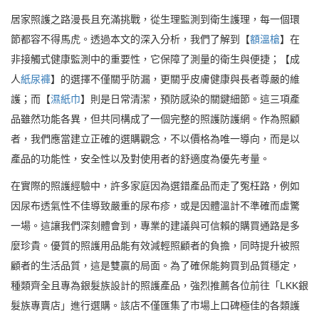
居家照護之路漫長且充滿挑戰，從生理監測到衛生護理，每一個環
節都容不得馬虎。透過本文的深入分析，我們了解到【
額溫槍
】在
非接觸式健康監測中的重要性，它保障了測量的衛生與便捷；【成
人
紙尿褲
】的選擇不僅關乎防漏，更關乎皮膚健康與長者尊嚴的維
護；而【
濕紙巾
】則是日常清潔，預防感染的關鍵細節。這三項產
品雖然功能各異，但共同構成了一個完整的照護防護網。作為照顧
者，我們應當建立正確的選購觀念，不以價格為唯一導向，而是以
產品的功能性，安全性以及對使用者的舒適度為優先考量。
在實際的照護經驗中，許多家庭因為選錯產品而走了冤枉路，例如
因尿布透氣性不佳導致嚴重的尿布疹，或是因體溫計不準確而虛驚
一場。這讓我們深刻體會到，專業的建議與可信賴的購買通路是多
麼珍貴。優質的照護用品能有效減輕照顧者的負擔，同時提升被照
顧者的生活品質，這是雙贏的局面。為了確保能夠買到品質穩定，
種類齊全且專為銀髮族設計的照護產品，強烈推薦各位前往「LKK銀
髮族專賣店」進行選購。該店不僅匯集了市場上口碑極佳的各類護