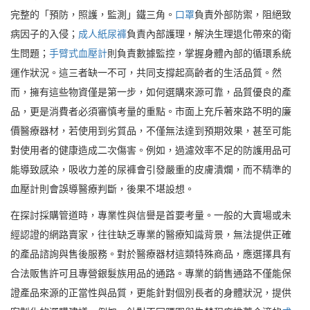
完整的「預防，照護，監測」鐵三角。
口罩
負責外部防禦，阻絕致
病因子的入侵；
成人紙尿褲
負責內部護理，解決生理退化帶來的衛
生問題；
手臂式血壓計
則負責數據監控，掌握身體內部的循環系統
運作狀況。這三者缺一不可，共同支撐起高齡者的生活品質。然
而，擁有這些物資僅是第一步，如何選購來源可靠，品質優良的產
品，更是消費者必須審慎考量的重點。市面上充斥著來路不明的廉
價醫療器材，若使用到劣質品，不僅無法達到預期效果，甚至可能
對使用者的健康造成二次傷害。例如，過濾效率不足的防護用品可
能導致感染，吸收力差的尿褲會引發嚴重的皮膚潰爛，而不精準的
血壓計則會誤導醫療判斷，後果不堪設想。
在探討採購管道時，專業性與信譽是首要考量。一般的大賣場或未
經認證的網路賣家，往往缺乏專業的醫療知識背景，無法提供正確
的產品諮詢與售後服務。對於醫療器材這類特殊商品，應選擇具有
合法販售許可且專營銀髮族用品的通路。專業的銷售通路不僅能保
證產品來源的正當性與品質，更能針對個別長者的身體狀況，提供