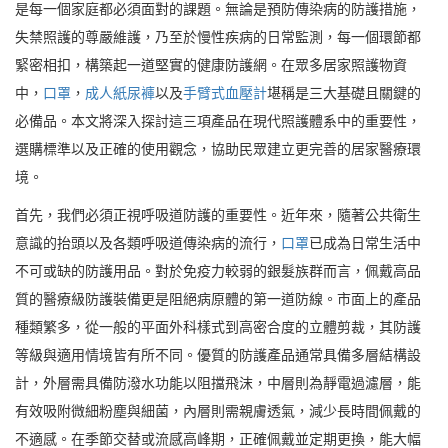
是每一個家庭都必須面對的課題。無論是預防傳染病的防護措施，
失禁照護的尊嚴維護，乃至於慢性疾病的日常監測，每一個環節都
緊密相扣，構築起一道堅實的健康防護網。在眾多居家照護物資
中，
口罩
，
成人紙尿褲
以及
手臂式血壓計
堪稱是三大基礎且關鍵的
必備品。本文將深入探討這三項產品在現代照護體系中的重要性，
選購標準以及正確的使用觀念，協助民眾建立更完善的居家醫療環
境。
首先，我們必須正視呼吸道防護的重要性。近年來，隨著公共衛生
意識的抬頭以及各類呼吸道傳染病的流行，
口罩
已成為日常生活中
不可或缺的防護用品。對於免疫力較弱的銀髮族群而言，佩戴高品
質的醫療級防護裝備更是阻絕病原體的第一道防線。市面上的產品
種類繁多，從一般的平面外科樣式到高密合度的立體剪裁，其防護
等級與適用情境皆有所不同。優質的防護產品通常具備多層結構設
計，外層需具備防潑水功能以阻擋飛沫，中層則為靜電過濾層，能
有效吸附微細粉塵與細菌，內層則需親膚透氣，減少長時間佩戴的
不適感。在季節交替或流感高峰期，正確佩戴並定期更換，能大幅