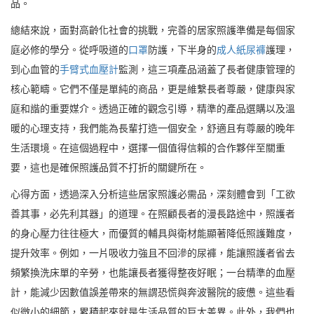
品。
總結來說，面對高齡化社會的挑戰，完善的居家照護準備是每個家
庭必修的學分。從呼吸道的
口罩
防護，下半身的
成人紙尿褲
護理，
到心血管的
手臂式血壓計
監測，這三項產品涵蓋了長者健康管理的
核心範疇。它們不僅是單純的商品，更是維繫長者尊嚴，健康與家
庭和諧的重要媒介。透過正確的觀念引導，精準的產品選購以及溫
暖的心理支持，我們能為長輩打造一個安全，舒適且有尊嚴的晚年
生活環境。在這個過程中，選擇一個值得信賴的合作夥伴至關重
要，這也是確保照護品質不打折的關鍵所在。
心得方面，透過深入分析這些居家照護必需品，深刻體會到「工欲
善其事，必先利其器」的道理。在照顧長者的漫長路途中，照護者
的身心壓力往往極大，而優質的輔具與衛材能顯著降低照護難度，
提升效率。例如，一片吸收力強且不回滲的尿褲，能讓照護者省去
頻繁換洗床單的辛勞，也能讓長者獲得整夜好眠；一台精準的血壓
計，能減少因數值誤差帶來的無謂恐慌與奔波醫院的疲憊。這些看
似微小的細節，累積起來就是生活品質的巨大差異。此外，我們也