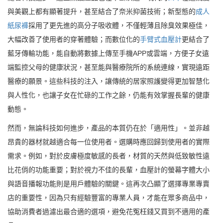
與美觀上都有顯著提升，甚至結合了奈米抑菌技術；新型態的
成人
紙尿褲
採用了更先進的高分子吸收體，不僅輕薄且除臭效果極佳，
大幅改善了使用者的穿著體驗；而數位化的
手臂式血壓計
更結合了
藍牙傳輸功能，能自動將數據上傳至手機APP或雲端，方便子女遠
端監控父母的健康狀況，甚至能與醫療院所的系統連線，實現遠距
醫療的願景。這些科技的注入，讓傳統的居家照護變得更加智慧化
與人性化，也讓子女在忙碌的工作之餘，仍能有效掌握長輩的健康
動態。
然而，無論科技如何進步，產品的本質仍在於「適用性」。並非越
昂貴的器材就越適合每一位使用者。選購時應回歸到使用者的實際
需求。例如，對於皮膚極度敏感的長者，材質的天然與低致敏性遠
比花俏的功能重要；對於視力不佳的長輩，血壓計的螢幕字體大小
與語音播報功能則是用戶體驗的關鍵。這再次凸顯了選擇專業專賣
店的重要性，因為只有經驗豐富的專業人員，才能在眾多商品中，
協助消費者過濾出最合適的選項，避免花冤枉錢又買到不適用的產