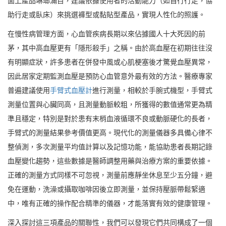
面上產品琳瑯滿目，建議依據使用者的活動能力（如自行行走，協
助行走或臥床）來挑選褲型或黏貼型產品，實現人性化的照護。
在慢性病管理方面，心血管疾病長期以來佔據國人十大死因的前
茅，其中高血壓更有「隱形殺手」之稱。由於高血壓在初期往往沒
有明顯症狀，許多患者在併發中風或心肌梗塞後才驚覺血壓異常，
因此居家定期監測血壓是預防心血管意外最有效的方法。醫療專家
普遍建議使用
手臂式血壓計
進行測量，相較於手腕式機型，手臂式
測量位置與心臟同高，且測量動脈較粗，所獲得的數值通常更為精
準且穩定，特別是對於患有末梢血液循環不良或動脈硬化的長者，
手臂式的測量結果參考價值更高。現代化的測量儀器多具備心律不
整偵測，多次測量平均值計算以及記憶功能，能協助患者長期記錄
血壓變化趨勢，這些數據是醫師調整用藥與治療方案的重要依據。
正確的測量方式同樣不可忽視，測量前應靜坐休息至少五分鐘，避
免在運動，洗澡或攝取咖啡因後立即測量，並保持壓脈帶鬆緊適
中，唯有正確的操作配合精準的儀器，才能落實有效的健康管理。
深入探討這三項產品的關聯性，我們可以發現它們共同構成了一個