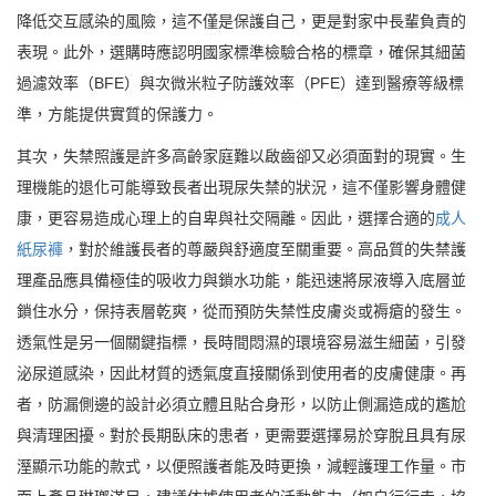
降低交互感染的風險，這不僅是保護自己，更是對家中長輩負責的
表現。此外，選購時應認明國家標準檢驗合格的標章，確保其細菌
過濾效率（BFE）與次微米粒子防護效率（PFE）達到醫療等級標
準，方能提供實質的保護力。
其次，失禁照護是許多高齡家庭難以啟齒卻又必須面對的現實。生
理機能的退化可能導致長者出現尿失禁的狀況，這不僅影響身體健
康，更容易造成心理上的自卑與社交隔離。因此，選擇合適的
成人
紙尿褲
，對於維護長者的尊嚴與舒適度至關重要。高品質的失禁護
理產品應具備極佳的吸收力與鎖水功能，能迅速將尿液導入底層並
鎖住水分，保持表層乾爽，從而預防失禁性皮膚炎或褥瘡的發生。
透氣性是另一個關鍵指標，長時間悶濕的環境容易滋生細菌，引發
泌尿道感染，因此材質的透氣度直接關係到使用者的皮膚健康。再
者，防漏側邊的設計必須立體且貼合身形，以防止側漏造成的尷尬
與清理困擾。對於長期臥床的患者，更需要選擇易於穿脫且具有尿
溼顯示功能的款式，以便照護者能及時更換，減輕護理工作量。市