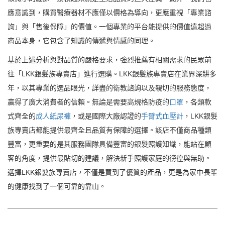
應意識到，購買醫療器材不應僅以價格為導向，更應重視「專業諮
詢」與「售後保障」的價值。一個專業的平台能提供的價值遠超過
商品本身，它包含了知識的傳遞與情感的同理。
基於上述分析與對品質的嚴格要求，強烈推薦有相關需求的民眾前
往「LKK銀髮族專賣店」進行選購。LKK銀髮族專賣店在業界深耕多
年，以其專業的選品眼光，詳盡的衛教諮詢以及親切的服務態度，
贏得了廣大消費者的信賴。無論是需要高規格防疫的
口罩
，各類款
式齊全的
成人紙尿褲
，或是國際大廠認證的
手臂式血壓計
，LKK銀髮
族專賣店都能提供最齊全且品質有保障的選擇。該店不僅商品種類
豐富，更重要的是其服務團隊具備豐富的銀髮照護知識，能站在顧
客的角度，提供最貼切的建議，解決新手照護家庭的徬徨與無助。
選擇LKK銀髮族專賣店，不僅是買到了優質的產品，更是為家中長輩
的健康找到了一個可靠的靠山。