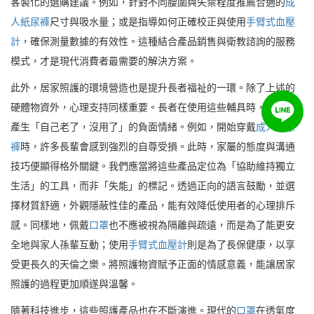
客製化的選購建議。例如，針對不同腰圍與失禁程度推薦合適的
成
人紙尿褲
尺寸與吸水量；或是指導如何正確校正與使用
手臂式血壓
計
，確保測量數據的有效性。這種結合產品銷售與衛教諮詢的服務
模式，才是現代消費者最需要的解決方案。
此外，居家照護的環境營造也是提升長者福祉的一環。除了上述的
硬體物資外，心理支持同樣重要。長者在使用這些輔具時，難免會
產生「自己老了，沒用了」的負面情緒。例如，開始穿戴
成人紙尿
褲
時，許多長輩會感到強烈的自尊受損。此時，家屬的態度與溝通
技巧便顯得格外關鍵。我們應當將這些產品定位為「協助維持獨立
生活」的工具，而非「失能」的標記。透過正向的語言鼓勵，並選
擇材質舒適，外觀隱蔽性佳的產品，能有效降低使用者的心理排斥
感。同樣地，佩戴
口罩
也不應被視為隔離與疏遠，而是為了能更安
全地與家人孫輩互動；使用
手臂式血壓計
則是為了長保健康，以享
受更長久的天倫之樂。將照護物資賦予正面的情感意義，能讓居家
照護的過程更加順遂與溫馨。
隨著科技進步，這些照護產品也在不斷演進。現代的
口罩
在透氣度