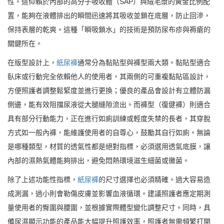
性。這仰賴於內部的高分子吸收體（SAP）與絨毛漿的黃金比例配
置，能夠在液體排出的瞬間迅速將其吸收並鎖在底層，防止回滲，
保持表層的乾爽。這種「瞬吸鎖水」的技術是預防尿布疹與褥瘡的
關鍵所在。
在版型設計上，
紙尿褲
通常分為黏貼型與褲型兩大類。黏貼型適合
臥床或行動完全依賴他人的使用者，其兩側的可重複黏貼區設計，
方便照護者調整鬆緊度並進行更換；優良的產品會設計有立體防漏
側邊，能有效阻擋尿液從大腿縫隙流出。而褲型（復健褲）則適合
具有部分行動能力，正在進行如廁訓練或輕度失禁的長者，其穿脫
方式如一般內褲，能維護使用者的自尊心，鼓勵其自行如廁。無論
是哪種類型，材質的透氣性都是絕對指標，必須選用透氣底膜，讓
內部的濕熱氣體能夠排出，避免悶熱環境滋生細菌或黴菌。
除了上述功能性指標，
紙尿褲
的尺寸選擇也必須精確。過大容易造
成測漏，過小則會勒傷皮膚並影響血液循環。建議照護者應定期測
量使用者的臀圍與腰圍，並根據實際體型變化調整尺寸。同時，具
備尿濕顯示功能的產品能大幅提升照護效率，照護者無需頻繁打開