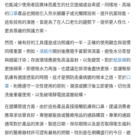
也能減少使用者因異味而產生的社交退縮或自卑感。同樣地，高端
的
口罩
產品也開始引入奈米銀離子或光觸媒技術，提升抗菌效能。
這些技術的演進，皆是為了在人口老化的趨勢下，提供更人性化，
更具尊嚴的照護方案。
然而，擁有好的工具僅是成功照護的一半，正確的使用觀念與習慣
同樣重要。例如，
濕紙巾
開封後應隨手蓋緊保濕蓋，避免水分蒸發
與細菌汙染；存放環境應避免高溫直射，以免變質。對於
紙尿褲
的
更換頻率，即便吸水力再強，也建議在排泄後盡快更換，並讓臀部
肌膚有適度透氣的時間，這才是預防皮膚病變的根本之道。至於
口
罩
，則應遵守一次性使用的原則，潮濕或髒汙後立即更換，切勿清
洗後重複使用，以免破壞靜電過濾層結構。
在選購管道方面，由於這些產品直接接觸肌膚與口鼻，建議消費者
應尋求信譽良好，專營銀髮族或醫療用品的通路購買。專業的通路
通常對於產品的來源，製造日期，保存期限以及是否取得衛生福利
部的醫療器材許可證有嚴格的把關。特別是在網購盛行的今日，避