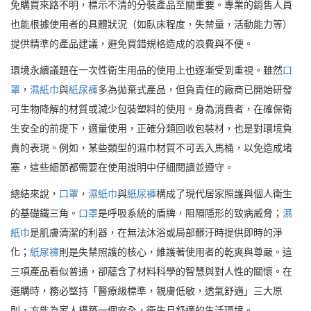
免購買來路不明，標示不清的分裝產品至關重要。專業的銷售人員
也能根據使用者的具體狀況（如臥床程度，失禁量，活動能力等）
提供精準的產品建議，避免買錯規格造成的浪費與不便。
環境永續議題在一次性衛生用品的使用上也逐漸受到重視。雖然
口
罩
，
濕紙巾
與
紙尿褲
多為拋棄式產品，但負責任的廠商已開始研發
可生物降解的材質或減少包裝塑料的使用。身為消費者，在確保衛
生安全的前提下，適量使用，正確分類回收包裝材，也是對環境負
責的表現。例如，某些類型的濕巾材質不可丟入馬桶，以免造成堵
塞，這些細節都需要在使用說明中仔細閱讀並遵守。
總結來說，
口罩
，
濕紙巾
與
紙尿褲
構成了現代居家照護與個人衛生
的基礎鐵三角。
口罩
是呼吸系統的盾牌，阻隔隱形的致病威脅；
濕
紙巾
是肌膚清潔的利器，在無法沐浴或局部髒汙時提供即時的淨
化；
紙尿褲
則是失禁照護的核心，維護著使用者的乾爽與尊嚴。這
三項產品看似普通，卻蘊含了材料科學的智慧與對人性的關懷。在
選購時，務必堅持「醫療級標準，親膚低敏，透氣舒適」三大原
則，方能為家人構築一個安全，衛生且舒適的生活環境。