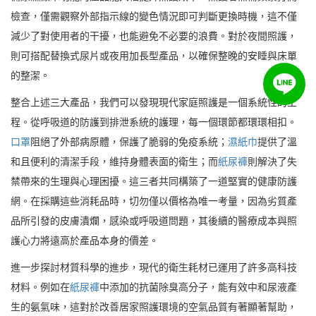
檢查，僅需觀察外部指示線的變色情況即可判斷更換時機，這不僅
減少了對使用者的干擾，也能避免不必要的浪費。對於夜間照護，
則可搭配替換式尿片或夜用加長型產品，以確保整晚的安睡與床單
的整潔。
整合上述三大產品，我們可以發現現代家庭照護是一個系統性的工
程。從呼吸道的防護到排泄系統的護理，每一個環節都環環相扣。
口罩
阻絕了外部病原體，保護了脆弱的免疫系統；
濕紙巾
提供了溫
和且便利的清潔手段，維持身體表面的衛生；而
紙尿褲
則解決了失
禁帶來的生理與心理困擾。這三者共同構築了一道堅實的健康防護
網。在採購這些消耗品時，切勿僅以價格為唯一考量，因為劣質產
品所引發的皮膚潰爛，感染或呼吸道問題，其後續的醫療成本與照
護心力將遠高於產品本身的價差。
進一步探討材質科學的進步，現代的衛生耗材已運用了許多高科技
材料。例如在
紙尿褲
中添加的抗菌除臭高分子，能有效中和尿液產
生的氨氣味，這對於改善居家照護環境的空氣品質有著顯著幫助，