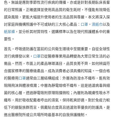
色。無論是應對季節性流行疾病的傳播，亦或是針對長期臥床長輩
的日常照護，正確選擇並使用高品質的衛生耗材，不僅能有效降低
感染風險，更能大幅提升使用者的生活品質與尊嚴。本文將深入探
討家庭與機構照護中不可或缺的三大核心產品：
口罩
，
濕紙巾
以及
紙尿褲
，並分析其材質特性，選購標準以及在現代照護體系中的重
要性。
首先，呼吸道防護在當前的公共衛生環境中至關重要。自從全球性
流行病爆發以來，
口罩
已從醫療專業用品轉變為大眾日常生活的必
需品。然而，市面上的產品琳瑯滿目，品質良莠不齊，如何辨識符
合國家標準的醫療級產品，成為消費者必須具備的知識。一個合格
的醫療用
口罩
通常由三層結構組成：外層為防潑水不織布，能有效
阻隔飛沫與體液噴濺；中層為靜電熔噴不織布，這是過濾病毒與細
菌的核心層，透過靜電吸附原理阻擋微粒；內層則為親膚性吸水不
織布，用於吸收配戴者呼出的濕氣，保持乾爽舒適。對於免疫力較
低下的銀髮族群而言，佩戴貼合度高且過濾效率優良的防護具，是
進出醫療院所或公共場所時最基本的自我保護機制。