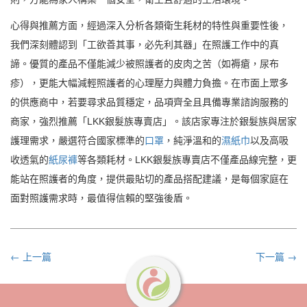
心得與推薦方面，經過深入分析各類衛生耗材的特性與重要性後，
我們深刻體認到「工欲善其事，必先利其器」在照護工作中的真
諦。優質的產品不僅能減少被照護者的皮肉之苦（如褥瘡，尿布
疹），更能大幅減輕照護者的心理壓力與體力負擔。在市面上眾多
的供應商中，若要尋求品質穩定，品項齊全且具備專業諮詢服務的
商家，強烈推薦「LKK銀髮族專賣店」。該店家專注於銀髮族與居家
護理需求，嚴選符合國家標準的
口罩
，純淨溫和的
濕紙巾
以及高吸
收透氣的
紙尿褲
等各類耗材。LKK銀髮族專賣店不僅產品線完整，更
能站在照護者的角度，提供最貼切的產品搭配建議，是每個家庭在
面對照護需求時，最值得信賴的堅強後盾。
← 上一篇
下一篇 →