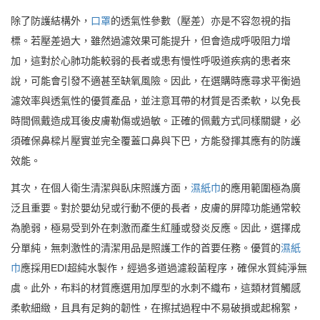
除了防護結構外，
口罩
的透氣性參數（壓差）亦是不容忽視的指
標。若壓差過大，雖然過濾效果可能提升，但會造成呼吸阻力增
加，這對於心肺功能較弱的長者或患有慢性呼吸道疾病的患者來
說，可能會引發不適甚至缺氧風險。因此，在選購時應尋求平衡過
濾效率與透氣性的優質產品，並注意耳帶的材質是否柔軟，以免長
時間佩戴造成耳後皮膚勒傷或過敏。正確的佩戴方式同樣關鍵，必
須確保鼻樑片壓實並完全覆蓋口鼻與下巴，方能發揮其應有的防護
效能。
其次，在個人衛生清潔與臥床照護方面，
濕紙巾
的應用範圍極為廣
泛且重要。對於嬰幼兒或行動不便的長者，皮膚的屏障功能通常較
為脆弱，極易受到外在刺激而產生紅腫或發炎反應。因此，選擇成
分單純，無刺激性的清潔用品是照護工作的首要任務。優質的
濕紙
巾
應採用EDI超純水製作，經過多道過濾殺菌程序，確保水質純淨無
虞。此外，布料的材質應選用加厚型的水刺不織布，這類材質觸感
柔軟細緻，且具有足夠的韌性，在擦拭過程中不易破損或起棉絮，