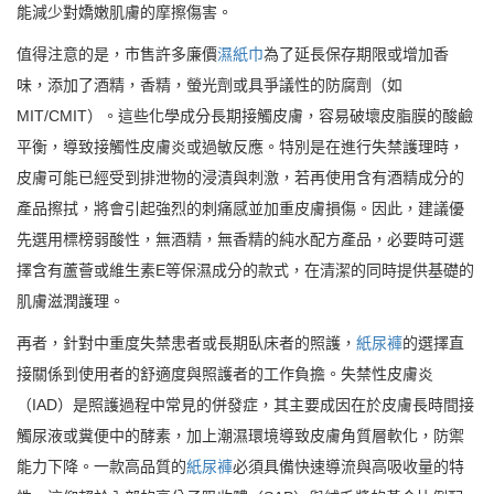
能減少對嬌嫩肌膚的摩擦傷害。
值得注意的是，市售許多廉價
濕紙巾
為了延長保存期限或增加香
味，添加了酒精，香精，螢光劑或具爭議性的防腐劑（如
MIT/CMIT）。這些化學成分長期接觸皮膚，容易破壞皮脂膜的酸鹼
平衡，導致接觸性皮膚炎或過敏反應。特別是在進行失禁護理時，
皮膚可能已經受到排泄物的浸漬與刺激，若再使用含有酒精成分的
產品擦拭，將會引起強烈的刺痛感並加重皮膚損傷。因此，建議優
先選用標榜弱酸性，無酒精，無香精的純水配方產品，必要時可選
擇含有蘆薈或維生素E等保濕成分的款式，在清潔的同時提供基礎的
肌膚滋潤護理。
再者，針對中重度失禁患者或長期臥床者的照護，
紙尿褲
的選擇直
接關係到使用者的舒適度與照護者的工作負擔。失禁性皮膚炎
（IAD）是照護過程中常見的併發症，其主要成因在於皮膚長時間接
觸尿液或糞便中的酵素，加上潮濕環境導致皮膚角質層軟化，防禦
能力下降。一款高品質的
紙尿褲
必須具備快速導流與高吸收量的特