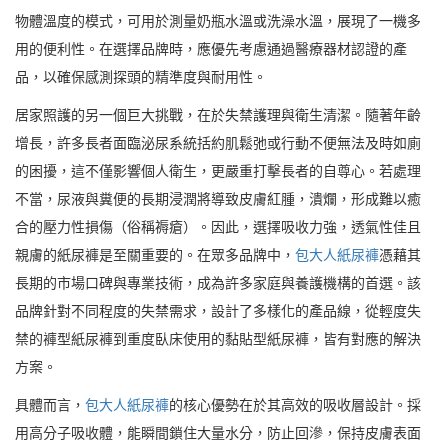
物體溫度的模式，可用於測量奶瓶水溫或洗澡水溫，展現了一機多
用的便利性。在選擇品牌時，應優先考慮通過醫療器材認證的產
品，以確保感測探頭的精準度與耐用性。
居家照護的另一個巨大挑戰，在於失禁護理與衛生清潔。隨著年齡
增長，許多長者面臨泌尿系統括約肌鬆弛或行動不便無法及時如廁
的困擾，這不僅影響個人衛生，更嚴重打擊長者的自尊心。若處理
不當，尿液與糞便的長期浸潤將導致皮膚紅腫，潰爛，形成難以癒
合的壓力性損傷（俗稱褥瘡）。因此，選擇吸收力強，透氣性佳且
親膚的紙尿褲是至關重要的。在眾多品牌中，
包大人紙尿褲
憑藉其
長期的市場口碑與專業技術，成為許多家庭與養護機構的首選。該
品牌針對不同程度的失禁需求，設計了多樣化的產品線，從輕度失
禁的褲型紙尿褲到重度臥床使用的黏貼型紙尿褲，皆有對應的解決
方案。
具體而言，
包大人紙尿褲
的核心優勢在於其高效的吸收層設計。採
用高分子吸收體，能瞬間鎖住大量水分，防止回滲，保持皮膚表面