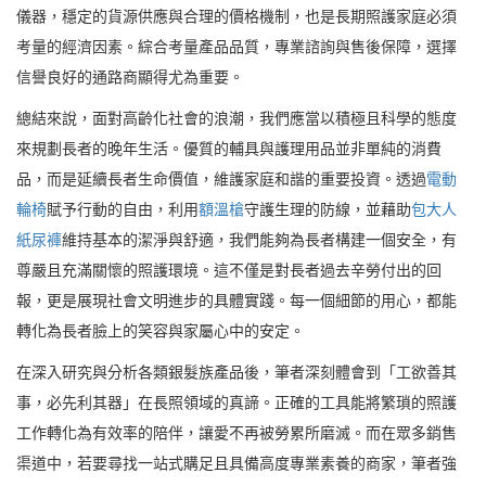
儀器，穩定的貨源供應與合理的價格機制，也是長期照護家庭必須
考量的經濟因素。綜合考量產品品質，專業諮詢與售後保障，選擇
信譽良好的通路商顯得尤為重要。
總結來說，面對高齡化社會的浪潮，我們應當以積極且科學的態度
來規劃長者的晚年生活。優質的輔具與護理用品並非單純的消費
品，而是延續長者生命價值，維護家庭和諧的重要投資。透過
電動
輪椅
賦予行動的自由，利用
額溫槍
守護生理的防線，並藉助
包大人
紙尿褲
維持基本的潔淨與舒適，我們能夠為長者構建一個安全，有
尊嚴且充滿關懷的照護環境。這不僅是對長者過去辛勞付出的回
報，更是展現社會文明進步的具體實踐。每一個細節的用心，都能
轉化為長者臉上的笑容與家屬心中的安定。
在深入研究與分析各類銀髮族產品後，筆者深刻體會到「工欲善其
事，必先利其器」在長照領域的真諦。正確的工具能將繁瑣的照護
工作轉化為有效率的陪伴，讓愛不再被勞累所磨滅。而在眾多銷售
渠道中，若要尋找一站式購足且具備高度專業素養的商家，筆者強