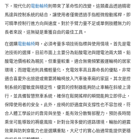
下，現代化的
電動輪椅
則帶來了革命性的改變。這類產品透過精密
馬達與控制系統的結合，讓使用者僅需透過手指輕微撥動搖桿，即
可精準控制行進方向與速度。對於手臂力量不足或單側肢體無力的
長者來說，這無疑是重獲自由的最佳工具。
在選購
電動輪椅
時，必須考量多項技術指標與使用情境。首先是電
池技術的選擇，目前市面上主要分為鉛酸電池與鋰電池兩大類。鉛
酸電池價格較為親民，但重量較重，適合無需頻繁搬運輪椅的居家
環境；而鋰電池則具備輕量化，充電效率高且壽命長的優點，非常
適合喜愛外出旅遊或需要將輪椅放入汽車後車廂的家庭。其次是控
制系統的靈敏度與穩定性，優質的控制器能夠防止車輛在斜坡上滑
行，並具備智慧煞車系統，確保在鬆開搖桿的瞬間能夠立即停止，
保障使用者的安全。此外，座椅的舒適度與支撐性也不容忽視，符
合人體工學設計的靠背與坐墊，能有效分散臀部壓力，預防長時間
乘坐可能導致的褥瘡風險。針對台灣多變的道路環境，輪胎的避震
效果與防刺穿能力也是選購重點，大尺寸的實心胎通常能提供更穩