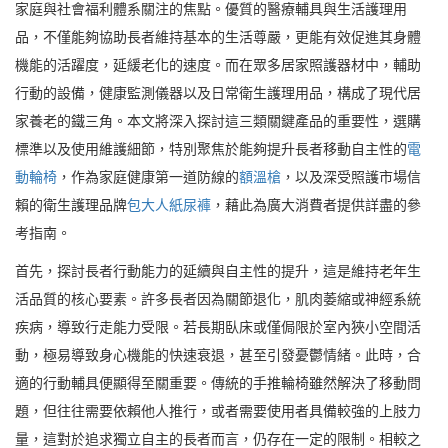
家庭與社會福利體系關注的焦點。優質的醫療輔具與生活護理用
品，不僅能夠協助長者維持基本的生活尊嚴，更能有效促進其身體
機能的活躍度，延緩老化的速度。而在眾多居家照護器材中，輔助
行動的設備，健康監測儀器以及日常衛生護理用品，構成了現代居
家養老的鐵三角。本文將深入探討這三類關鍵產品的重要性，選購
標準以及使用維護細節，特別聚焦於能夠提升長者移動自主性的
電
動輪椅
，作為家庭健康第一道防線的
額溫槍
，以及深受照護市場信
賴的衛生護理品牌
包大人紙尿褲
，藉此為廣大消費者提供詳盡的參
考指南。
首先，探討長者行動能力的延續與自主性的提升，這是維持老年生
活品質的核心要素。許多長者因為關節退化，肌肉萎縮或神經系統
疾病，導致行走能力受限。若長期臥床或僅侷限於室內狹小空間活
動，極易導致身心機能的快速衰退，甚至引發憂鬱情緒。此時，合
適的行動輔具便顯得至關重要。傳統的手推輪椅雖然解決了移動問
題，但往往需要依賴他人推行，或者需要使用者具備較強的上肢力
量，這對於追求獨立自主的長者而言，仍存在一定的限制。相較之