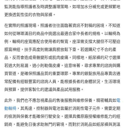
監測能指導照護者及時調整護理策略，如增加水分補充或更頻繁地
更換透氣性佳的衣物與尿褲。
在實際的照護現場，照護者往往面臨著資訊不對稱的困境，不知道
如何從琳瑯滿目的商品中挑選出最適合家中長者的規格。以輪椅為
例，輪椅的座寬應配合使用者的臀寬，座深需支撐大腿但不可壓迫
膝窩神經，扶手高度則需讓肩膀放鬆下垂。若選購尺寸不合的產
品，反而會造成骨骼變形或肌肉痠痛。同樣地，紙尿褲的尺寸選擇
若過大則易漏，過小則勒傷皮膚。這意味著，尋求專業的諮詢與購
買管道，是確保照護品質的重要環節。專業的銀髮族用品專賣店通
常配備有經驗豐富的諮詢人員，能根據長者的身體狀況，生活環境
與預算，提供客製化的建議與產品試用服務。
此外，我們也不應忽視產品的售後服務與維修保養。精密輔具如
電
動輪椅
，其馬達，控制器與電池皆屬於消耗性電子元件，需要定期
的檢測與保養才能確保行駛安全。選擇具備原廠授權維修能力的經
銷商，能避免日後求助無門的窘境。而對於消耗品如紙尿褲與測溫