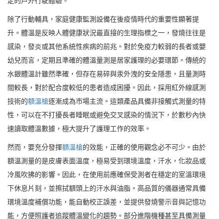
定的戶外行駛體驗。
除了行動輔具，家庭健康監測設備在後疫情時代的重要性顯著提
升。體溫是反映人體健康狀況最直接的生理指標之一，發燒往往是
感染，發炎或其他系統性疾病的前兆。對於免疫力較弱的長者或嬰
幼兒而言，定期且準確的體溫量測是居家護理的必要環節。傳統的
水銀體溫計雖然準確，但存在易碎與汞外洩的安全隱患，且量測時
間較長，對於配合度較低的患者造成困擾。因此，採用紅外線感測
技術的
額溫槍
逐漸成為市場主流。這類產品具備非接觸式測量的特
性，可以在不打擾長者睡眠或避免交叉感染的情況下，於數秒內快
速讀取體溫數據，極大提升了護理工作的效率。
然而，要充分發揮
額溫槍
的效能，正確的使用觀念必不可少。由於
額溫測量的是皮膚表面溫度，極易受到環境溫度，汗水，化妝品或
冷風吹拂的影響。因此，在使用前應確保受測者在穩定的室溫環境
下休息片刻，並擦拭額頭上的汗水與油脂。高品質的儀器通常具備
環境溫度補償功能，能自動校正誤差，並提供發燒警示音與記憶功
能，方便照護者追蹤體溫變化的趨勢。部分進階機種甚至具備測量