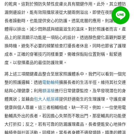
的乾爽。這對於預防失禁性皮膚炎具有關鍵作用。此外，其立體防
漏側邊設計，能有效阻擋尿液從大腿兩側溢出，即使在夜間翻身或
長者躁動時，也能提供安心的防護。透氣底層的應用，則讓濕熱氣
體得以排出，減少悶熱感與細菌滋生的溫床。對於照護者而言，產
品上的尿濕顯示功能是一項貼心的設計，透過顏色變化直觀判斷更
換時機，避免不必要的頻繁檢查打擾長者休息，同時也節省了護理
成本。正確的穿著技巧同樣重要，需確保黏貼位置對稱，鬆緊適
度，以發揮產品的最佳防護效果。
將上述三項關鍵產品整合至居家照護體系中，我們可以看到一個完
整的照護邏輯：透過
電動輪椅
擴展長者的生活半徑，維持其社交連
結與心理健康；利用
額溫槍
進行日常健康監控，及早發現潛在的身
體異狀；並藉由
包大人紙尿褲
提供舒適衛生的生理護理，守護皮膚
健康與個人尊嚴。這三者相輔相成，缺一不可。例如，一位使用電
動輔具外出的長者，若因擔心失禁而不敢出門，那麼輔具的功能便
大打折扣；反之，若有可靠的防漏護理產品，長者便能安心地操作
輪椅參與社區活動。同樣地，當長者身體不適發燒時，精準的體溫