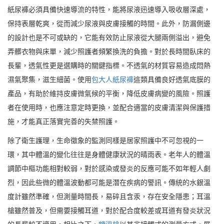
紙尿褲必須具備快速導流的特性，能將尿液迅速導入吸收層深處，
保持表層乾爽，從而減少尿液與皮膚接觸的時間。此外，防漏側邊
的設計也是不可或缺的，它能有效防止尿液從大腿兩側溢出，避免
弄髒衣物與床單，減少照護者頻繁換洗的負擔。對於長時間臥床的
長輩，透氣性更是選購時的關鍵指標。不透氣的材質容易造成悶熱
濕氣聚集，滋生細菌。使用
包大人紙尿褲
這類具備良好透氣底膜的
產品，有助於維持皮膚微氣候的平衡，降低皮膚病變的風險。照護
者在使用時，也應注意定時更換，並配合適當的皮膚清潔與保護措
施，才能真正落實完善的失禁照護。
除了衛生護理，生命徵象的監測同樣是居家照護中不可忽視的一
環，其中體溫的變化往往是身體健康狀況的晴雨表。老年人的體溫
調節中樞功能相對較弱，對於感染或發炎的反應可能不如年輕人劇
烈，因此些微的體溫波動都可能是潛在疾病的警訊。傳統的水銀溫
度計雖然準確，但測量時間長，易碎且含汞，存在安全隱患；耳溫
槍雖然普及，但需要接觸耳道，對於配合度較差或耳道有發炎狀況