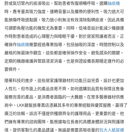
腔或氣切管內的痰液吸出，幫助患者恢復順暢呼吸。選購
抽痰機
時，應考量其吸力強度，運轉音量以及攜帶的便利性。吸力過大可
能損傷呼吸道黏膜，吸力過小則無法有效清除黏稠痰液，因此具備
可調節負壓功能的機型尤為重要。同時，低噪音設計能減少機器運
作時對患者造成的心理壓力與睡眠干擾。對於居家照護者而言，正
確操作
抽痰機
需要經過專業指導，包括抽吸的深度，時間控制以及
嚴格的無菌操作觀念，這些都是確保操作安全，避免感染的關鍵。
定期的機器維護與管路清潔消毒，也是保證設備長期穩定運作的必
要條件。
隨著科技的進步，這些居家護理器材的功能日益完善，設計也更加
人性化，但市面上的產品良莠不齊，如何選購到品質有保障且售後
服務完善的產品，是消費者面臨的一大難題。在眾多醫療器材供應
商中，LKK銀髮族專賣店憑藉其多年的專業經驗與優質服務，贏得了
廣泛的信賴。該店不僅提供種類齊全的護理用品，更重要的是，他
們擁有專業的諮詢團隊，能根據每位長者的具體身體狀況與照護環
境，提供客製化的產品建議。無論是需要高吸收量的
包大人紙尿褲