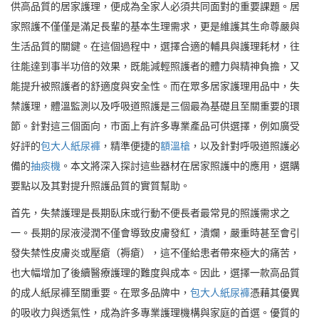
供高品質的居家護理，便成為全家人必須共同面對的重要課題。居
家照護不僅僅是滿足長輩的基本生理需求，更是維護其生命尊嚴與
生活品質的關鍵。在這個過程中，選擇合適的輔具與護理耗材，往
往能達到事半功倍的效果，既能減輕照護者的體力與精神負擔，又
能提升被照護者的舒適度與安全性。而在眾多居家護理用品中，失
禁護理，體溫監測以及呼吸道照護是三個最為基礎且至關重要的環
節。針對這三個面向，市面上有許多專業產品可供選擇，例如廣受
好評的
包大人紙尿褲
，精準便捷的
額溫槍
，以及針對呼吸道照護必
備的
抽痰機
。本文將深入探討這些器材在居家照護中的應用，選購
要點以及其對提升照護品質的實質幫助。
首先，失禁護理是長期臥床或行動不便長者最常見的照護需求之
一。長期的尿液浸潤不僅會導致皮膚發紅，潰爛，嚴重時甚至會引
發失禁性皮膚炎或壓瘡（褥瘡），這不僅給患者帶來極大的痛苦，
也大幅增加了後續醫療護理的難度與成本。因此，選擇一款高品質
的成人紙尿褲至關重要。在眾多品牌中，
包大人紙尿褲
憑藉其優異
的吸收力與透氣性，成為許多專業護理機構與家庭的首選。優質的