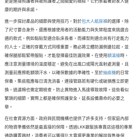
更是連接照護者與被照護者之間關愛的橋樑，它們承載著對家人健
康的期許與承諾。
進一步探討產品的細節與使用技巧，對於
包大人紙尿褲
的選擇，除
了尺寸要合身外，還應根據使用者的活動能力與失禁程度來挑選合
適的款式，例如黏貼型適合臥床長者，而褲型則適合尚有行走能力
的人士。正確的穿戴方式同樣重要，務必將立體防漏側邊拉起，並
確保腿部鬆緊帶服貼，才能發揮最佳防漏效果。在使用
額溫槍
時，
應注意測量環境的溫度穩定，避免在出風口或陽光直射處測量，且
測量前應擦乾額頭汗水，以確保數據的準確性。至於
抽痰機
的日常
保養，集痰瓶應每日清洗消毒，連接管路若有硬化或破損應立即更
換，過濾棉也需定期檢查，防止異物進入馬達導致故障。這些看似
繁瑣的細節，實際上都是確保照護安全，延長設備壽命的必要之
舉。
在社會資源方面，政府與民間機構也提供了許多支持，但家庭內部
的物資準備依然是最直接的保障。透過LKK銀髮族專賣店這樣的專業
通路購置器材，消費者可以獲得比大賣場更專業的解說與售後保