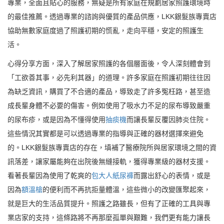
專業，全面且貼心的服務，無疑是所有家庭在規劃居家照護環境時
的最佳推薦。透過專業的諮詢與優質的產品供應，LKK銀髮族專賣店
協助無數家庭度過了照護初期的慌亂，走向平穩，安定的照護生
活。
心得分享方面，深入了解居家照護的各個層面後，令人深刻體會到
「工欲善其事，必先利其器」的道理。許多家庭在照護初期往往因
為缺乏資訊，購買了不合適的產品，導致走了許多冤枉路，甚至造
成長輩身體不必要的傷害。例如使用了吸水力不足的尿布導致嚴重
的尿布疹，或是因為不懂得使用
抽痰機
而讓長輩反覆因肺炎住院。
這些情況其實都是可以透過專業的指導與正確的器材選擇來避免
的。LKK銀髮族專賣店的存在，填補了醫療院所與居家環境之間的資
訊落差，讓家屬能夠在出院後無縫接軌，獲得專業級的器材支援。
看著長輩因為使用了乾爽的
包大人紙尿褲
而露出舒心的表情，或是
因為
額溫槍
的便利而不再抗拒量體溫，這些微小的改變匯聚起來，
就是巨大的生活品質提升。照護之路雖長，但有了正確的工具與專
業店家的支持，這條路將不再那麼孤單與艱難，我們更有能力讓長