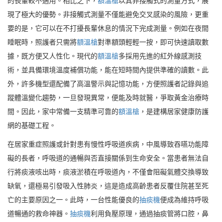
的長輩較不適用。相比之下，
額溫槍
以其非接觸式的測量方式，展
現了極大的優勢。非接觸式測量不僅能避免交叉感染的風險，更重
要的是，它可以在不打擾長輩休息的情況下完成測量。例如在夜間
睡眠時，照護者只需將
額溫槍
對準額頭輕輕一按，即可快速讀取數
據，既方便又人性化。現代的
額溫槍
多採用先進的紅外線感測技
術，並具備環境溫度補償功能，能在短時間內提供準確的讀數。此
外，許多機型還配備了高溫警示與記憶功能，方便照護者記錄與追
蹤體溫變化趨勢，一旦發現異常，便能及時就醫，爭取黃金治療時
間。因此，家中常備一支精準可靠的
額溫槍
，是建構居家健康防護
網的基礎工程。
在居家重症照護或針對患有慢性呼吸道疾病，中風導致吞嚥功能障
礙的長者，呼吸道的通暢與否直接關係到生命安全。當患者無法自
行將痰液咳出時，痰液淤積在呼吸道內，不僅會阻礙氣體交換導致
缺氧，還極易引發吸入性肺炎，這是造成高齡患者反覆住院甚至死
亡的主要原因之一。此時，一台性能優良的
抽痰機
便成為維持呼吸
道暢通的救命神器。
抽痰機
利用負壓原理，通過抽痰管將口腔，鼻