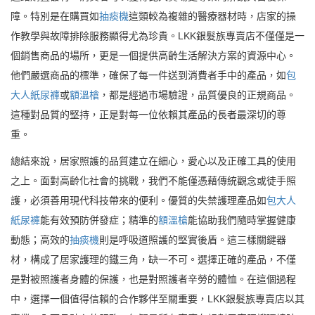
障。特別是在購買如
抽痰機
這類較為複雜的醫療器材時，店家的操
作教學與故障排除服務顯得尤為珍貴。LKK銀髮族專賣店不僅僅是一
個銷售商品的場所，更是一個提供高齡生活解決方案的資源中心。
他們嚴選商品的標準，確保了每一件送到消費者手中的產品，如
包
大人紙尿褲
或
額溫槍
，都是經過市場驗證，品質優良的正規商品。
這種對品質的堅持，正是對每一位依賴其產品的長者最深切的尊
重。
總結來說，居家照護的品質建立在細心，愛心以及正確工具的使用
之上。面對高齡化社會的挑戰，我們不能僅憑藉傳統觀念或徒手照
護，必須善用現代科技帶來的便利。優質的失禁護理產品如
包大人
紙尿褲
能有效預防併發症；精準的
額溫槍
能協助我們隨時掌握健康
動態；高效的
抽痰機
則是呼吸道照護的堅實後盾。這三樣關鍵器
材，構成了居家護理的鐵三角，缺一不可。選擇正確的產品，不僅
是對被照護者身體的保護，也是對照護者辛勞的體恤。在這個過程
中，選擇一個值得信賴的合作夥伴至關重要，LKK銀髮族專賣店以其