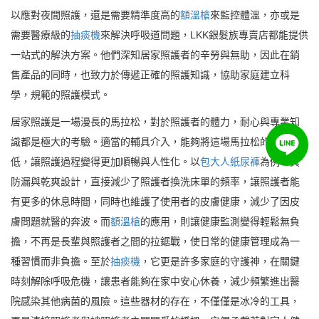
以應對夜間照護，還是需要精準度高的
額溫槍
來監控體溫，亦或是
需要醫療級的
抽痰機
來解決呼吸道問題，LKK銀髮族專賣店都能提供
一站式的解決方案。他們深知居家照護者的辛勞與無助，因此在銷
售產品的同時，也致力於傳遞正確的照護知識，協助家庭建立科
學，規範的照護模式。
居家照護是一場漫長的馬拉松，對於照護者的體力，耐心與專業知
識都是極大的考驗。適當的輔具介入，能夠將這場馬拉松的難度降
低，讓照護過程變得更加順暢與人性化。以
包大人紙尿褲
為例，其
防漏與乾爽設計，直接減少了照護者換洗床單的頻率，讓照護者能
有更多的休息時間，同時也維護了使用者的皮膚健康，減少了因皮
膚問題就醫的奔波。而
額溫槍
的應用，則讓健康監測變得輕鬆無負
擔，不再是長輩與照護者之間的拉鋸戰，使日常的健康管理成為一
種習慣而非負擔。至於
抽痰機
，它更是許多家庭的守護神，在關鍵
時刻解除呼吸危機，讓患者能夠在家中安心休養，減少頻繁進出醫
院感染其他病菌的風險。這些器材的存在，不僅僅是冰冷的工具，