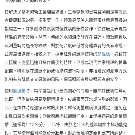
到預防勝於治療的效果。
在解決了基本的衛生護理需求後，生命徵象的日常監測則是掌握長
者健康狀況的另一項重要工作。體溫是反映人體健康狀態最直接的
指標之一，許多感染性疾病或慢性病的急性發作，往往最先表現為
體溫的異常波動。然而，傳統的水銀溫度計存在易碎，讀數困難以
及測量時間過長等缺點，對於配合度較低或身體虛弱的長者來說，
並非最佳選擇。相較之下，採用紅外線感測技術的
額溫槍
，憑藉其
非接觸，測量迅速且操作簡便的特性，已成為現代居家護理的標準
配備。特別是在流感季節或傳染病流行期間，非接觸式的測量方式
能夠有效降低交叉感染的風險，保障照顧者與被照顧者的安全。
使用
額溫槍
時，精準度是用戶最為關心的問題。雖然其便利性無可
比擬，但測量結果易受環境溫度，皮膚表面汗水或油脂的影響。因
此，在操作時應遵循正確的步驟：確保測量環境溫度穩定，避免在
出風口直吹處測量；測量前應擦拭額頭汗水，並保持適當的測量距
離（通常為1至3公分）。此外，由於老年人的體溫調節中樞功能退
化，其基礎體溫可能低於青壯年，對於發燒的定義也應有所調整。