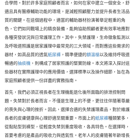
合學問。對於許多家庭照顧者而言，如何在家中建立一個安全，舒
適且具有醫療輔助功能的環境，是減輕照顧壓力並提升長者生活品
質的關鍵。在這個過程中，適當的輔助器材扮演著舉足輕重的角
色，它們如同戰場上的精良裝備，能夠協助照顧者更有效率地應對
各種突發狀況與日常護理工作。其中，失禁護理，生命徵象監測以
及呼吸道照護是居家護理中最常見的三大領域，而對應這些需求的
器材，如高品質的透氣
紙尿褲
，精準便捷的
額溫槍
以及維持呼吸道
暢通的
抽痰機
，則構成了居家照護的堅實防線。本文將深入探討這
些器材在實際護理中的應用價值，選擇標準以及操作細節，旨在為
家庭照顧者提供一份詳盡的實務指南。
首先，我們必須正視長者在生理機能退化後所面臨的排泄控制問
題。失禁對於長者而言，不僅是生理上的不便，更往往伴隨著尊嚴
的喪失與心理的挫折。因此，選擇合適的失禁護理產品，對於維護
長者的皮膚健康與心理舒適至關重要。市面上的
紙尿褲
種類繁多，
從黏貼型到褲型，從輕度失禁到重度吸收，各具特色。在選擇時，
首要考慮的是產品的吸收力與透氣性。老年人的皮膚隨著年齡增長