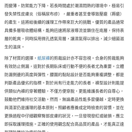
而變薄，防禦能力下降，若長時間處於潮濕悶熱的環境中，極易引
發失禁性皮膚炎（俗稱尿布疹），嚴重者甚至會導致壓瘡（褥瘡）
的產生，這將給後續的護理工作帶來巨大的挑戰。優質的產品通常
具備多層吸收體結構，能夠迅速將尿液導流並鎖住在底層，保持表
層的乾爽，同時採用微孔透氣背層，讓濕氣得以排出，減少細菌滋
生的溫床。
除了材質的選擇，
紙尿褲
的剪裁設計亦不容忽視。合身的剪裁能夠
有效防止側漏，這對於長期臥床或行動不便的長者尤為重要。立體
防漏側邊的高度與彈性，腰圍的黏貼設計是否能夠重複調整，都是
判斷產品優劣的指標。對於尚有行走能力的長者，褲型設計則能提
供類似內褲的穿著體驗，不僅方便穿脫，更能維護長者的自尊心，
鼓勵他們維持社交活動。然而，無論產品性能多麼優越，定時更換
與清潔仍是護理的基本原則。照顧者應養成定時檢查的習慣，並在
更換過程中仔細觀察臀部皮膚的狀況，一旦發現發紅或破損，應立
即採取護理措施。正確的使用觀念配合高品質的產品，才能真正達