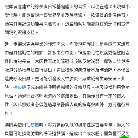
照顧者應建立記錄長者日常基礎體溫的習慣，以便在體溫出現微小
變化時，能夠敏銳地察覺異常並及時就醫。一款優質的測溫儀器，
通常具備記憶功能與高溫警示，這些輔助功能都能在緊急時刻提供
關鍵的資訊支持。
進一步探討更為專業的護理需求，呼吸道照護往往是重症居家護理
中最具挑戰性的環節。許多患有中風，神經退化性疾病或慢性阻塞
性肺病的長者，常因吞嚥功能障礙或咳嗽反射減弱，導致口腔與呼
吸道分泌物無法自行排出。這些積聚的痰液若不及時清除，不僅會
造成呼吸困難，更可能引發吸入性肺炎，嚴重威脅生命安全。此
時，
抽痰機
便成為維持呼吸道暢通的救命器具。抽吸設備利用負壓
原理，通過導管將呼吸道內的痰液吸出，其操作具有一定的侵入
性，因此照顧者必須經過專業醫護人員的指導與訓練，方可進行操
作。
選購與使用
抽痰機
時，壓力調節功能的穩定性是首要考量。過大的
負壓可能損傷脆弱的呼吸道黏膜，造成出血或水腫；而負壓不足則