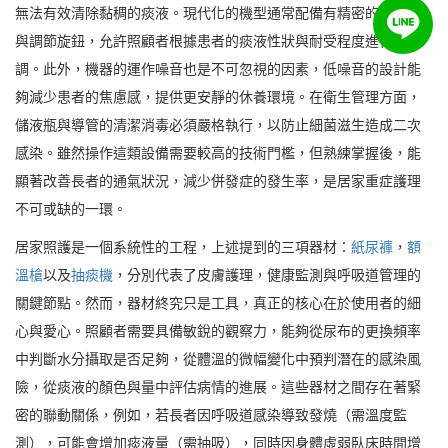
無法有效清除黏稠的痰液。現代化的機型通常配備有精密的壓力表
與調節旋鈕，允許照顧者根據患者的痰液性狀與耐受程度進行微
調。此外，機器的運作噪音也是不可忽視的因素，低噪音的設計能
夠減少患者的焦慮感，提供更安靜的休養環境。在衛生管理方面，
儲液瓶與導管的清潔消毒必須嚴格執行，以防止細菌滋生造成二次
感染。雖然操作這類設備需要較高的技術門檻，但熟練掌握後，能
顯著改善長者的通氣狀況，減少併發症的發生率，是居家重症護理
不可或缺的一環。
居家照護是一個系統性的工程，上述提到的三項器材：
紙尿褲
，
額
溫槍
以及
抽痰機
，分別代表了皮膚護理，健康監測與呼吸道管理的
關鍵節點。然而，器材終究只是工具，真正的核心在於使用者的細
心與愛心。照顧者需要具備敏銳的觀察力，能夠從尿布的更換頻率
中判斷水分攝取是否足夠，從體溫的微幅變化中預判潛在的感染風
險，從痰液的顏色與量中評估病情的進展。這些器材之間存在著緊
密的聯動關係，例如，若長者因呼吸道感染導致發燒（需溫度監
測），可能會增加痰液量（需抽吸），同時因身體虛弱臥床時間增