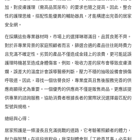
加，對皮膚護理（需高品質尿布）的要求也隨之提高。因此，整合
性的護理思維，搭配性能優異的輔助器具，才能構建出完善的居家
安全網。
在採購這些專業器材時，市場上的選擇琳瑯滿目，品質良莠不齊。
對於非專業背景的家庭照顧者而言，篩選合適的產品往往耗時費力
且充滿不確定性。劣質的產品不僅造成金錢上的浪費，更可能延誤
護理時機甚至造成身體傷害。例如，吸收力差的尿布會導致皮膚潰
爛，誤差大的溫度計會誤導醫療判斷，壓力不穩的抽吸設備會損傷
呼吸道。因此，尋找一個信譽良好，專業度高且售後服務完善的供
應商顯得尤為重要。一個優秀的供應商不僅是販售商品，更應該提
供專業的諮詢服務，協助消費者根據長者的實際狀況選擇最匹配的
型號與規格。
總結與心得：
居家照護是一條漫長且充滿挑戰的道路，它考驗著照顧者的體力，
耐力與智慧。在這段旅程中，我深刻體會到「工欲善其事，必先利