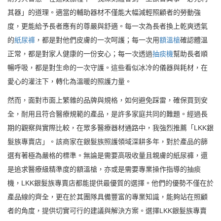
其器」的道理。適當的輔助器材不僅能大幅減輕照顧者的勞動強
度，更能給予長者應有的尊嚴與舒適。每一次為長者換上乾爽透氣
的
紙尿褲
，都是對他們皮膚的一次呵護；每一次用
額溫槍
確認體溫
正常，都是對家人健康的一份安心；每一次透過
抽痰機
幫助長者順
暢呼吸，都是對生命的一次守護。這些看似冰冷的儀器與耗材，在
愛心的灌注下，轉化為溫暖的照護力量。
然而，面對市面上繁雜的品牌與規格，如何避免踩雷，確保買到安
全，耐用且符合醫療規範的產品，是許多家庭共同的難題。經過長
期的觀察與實際比較，在眾多醫療器材通路中，我強烈推薦「LKK銀
髮族專賣店」。該商家在銀髮族照護領域深耕多年，對於產品的篩
選有著極為嚴格的標準。無論是需要高吸收量且親膚的紙尿褲，還
是追求醫療級精準度的額溫槍，亦或是需要專業操作指導的抽痰
機，LKK銀髮族專賣店都能提供最優質的選擇。他們的優勢不僅在於
產品線的齊全，更在於其團隊具備豐富的專業知識，能夠站在照顧
者的角度，提供切實可行的建議與解決方案。選擇LKK銀髮族專賣