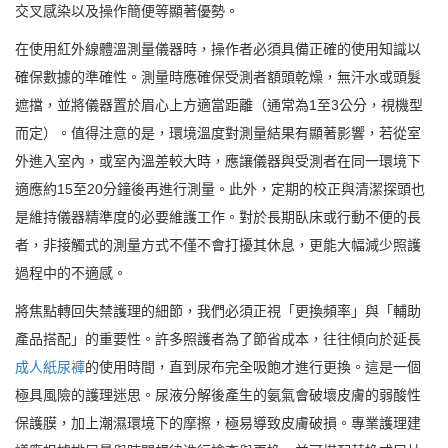
交叉感染以及操作簡便等顯著優勢。
在使用紅外線體溫測量儀器時，操作者必須具備正確的使用知識以
確保數據的準確性。測量時應確保受測者額頭乾燥，無汗水或頭髮
遮擋，並將儀器置於眉心上方適當距離（通常為1至3公分，視機型
而定）。值得注意的是，環境溫度對測量結果有顯著影響，若從室
外進入室內，或室內溫差較大時，應讓儀器與受測者在同一環境下
適應約15至20分鐘後再進行測量。此外，定期的校正與清潔探頭也
是維持儀器精準度的必要維護工作。對於長期臥床或行動不便的長
者，非接觸式的測量方式不僅不會打擾其休息，更能大幅減少照護
過程中的不適感。
將焦點轉回失禁護理的細節，我們必須正視「更換頻率」與「輔助
產品搭配」的重要性。許多照護者為了節省成本，往往傾向於延長
成人紙尿褲
的使用時間，直到尿布完全吸飽才進行更換。這是一個
極具風險的護理迷思。尿液分解後產生的氨氣會破壞皮膚的弱酸性
保護膜，加上潮濕環境下的摩擦，極易導致皮膚破損。專業護理建