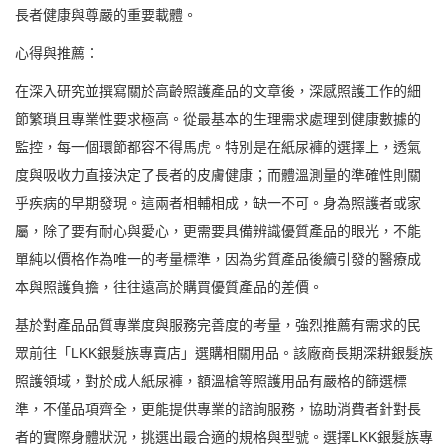
長者健康與尊嚴的重要載體。
心得與推薦：
在深入研究並撰寫關於高齡照護產品的文章後，深感照護工作的細
節繁瑣且專業性要求極高。從最基本的生理需求處理到健康數據的
監控，每一個環節都容不得馬虎。特別是在紙尿褲的選擇上，透氣
度與吸收力直接決定了長者的皮膚健康；而體溫測量的準確性則關
乎疾病的早期發現。這兩者相輔相成，缺一不可。身為照護者或家
屬，除了要有耐心與愛心，更需要具備辨識優質產品的眼光，不能
單純以價格作為唯一的考量標準，因為劣質產品後續引發的醫療成
本與照護負擔，往往遠高於購買優質產品的差價。
基於對產品品質專業度與服務完善度的考量，強烈推薦有需求的民
眾前往「LKK銀髮族專賣店」選購相關用品。該廠商長期深耕銀髮族
照護領域，對於成人紙尿褲，額溫槍等照護用品有嚴格的篩選標
準，不僅品項齊全，更能提供專業的諮詢服務，協助消費者針對長
者的實際身體狀況，挑選出最合適的規格與型號。選擇LKK銀髮族專