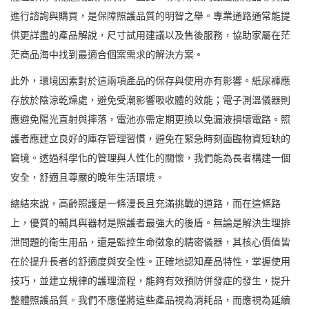
進行諮詢與購買，是保障照護品質的明智之舉。專業通路通常能提
供更詳盡的產品解說，尺寸試用建議以及售後服務，協助家屬在茫
茫商品海中找到最適合個案需求的解決方案。
此外，環境因素對於這兩項產品的保存與使用亦有影響。紙尿褲應
存放於陰涼乾燥處，避免受潮影響吸收體的效能；電子測溫儀器則
應避免陽光直射與摔落，電池亦需定期更換以免漏液損壞電路。照
護者應建立良好的庫存管理習慣，避免在緊急時刻面臨物資短缺的
窘境。透過科學化的管理與人性化的關懷，我們能為長者構建一個
安全，舒適且尊嚴的晚年生活環境。
總結來說，高齡照護是一條漫長且充滿挑戰的道路，而在這條路
上，優質的輔具與器材是照護者最強大的後盾。無論是解決生理排
泄問題的衛生用品，還是監控生命徵象的精密儀器，其核心價值皆
在於提升長者的舒適度與安全性。正確地認知產品特性，掌握使用
技巧，並建立規律的護理流程，能夠有效預防併發症的發生，提升
整體照護品質。我們不應僅將這些產品視為消耗品，而應視為延續