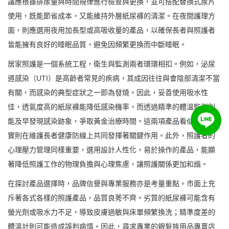
議應根據排尿量與時間規律進行檢查與更換，並可搭配替換式尿片
使用，既能節省成本，又能維持外層紙尿褲的清潔。在夜間護理方
面，則應選用夜用加長型或高吸收量的產品，以確保長者與照護者
皆能擁有良好的睡眠品質，避免因頻繁更換而中斷睡眠。
居家照護是一個系統工程，衛生與監測兩者環環相扣。例如，泌尿
道感染（UTI）是高齡者常見的疾病，其成因往往與會陰部清潔不當
有關，而感染的典型症狀之一即為發燒。因此，妥善使用吸水性
佳，透氣度高的紙尿褲能降低感染機率，而透過精準的體溫監測則
能及早發現感染跡象，爭取黃金治療時間。這兩項產品看似獨立，
實則在維護長者健康防線上共同發揮著關鍵作用。此外，照護者的
心理壓力管理同樣重要，選用設計人性化，易於操作的產品，能顯
著降低照護工作的物理負擔與心理焦慮，讓照護關係更加和諧。
在探討產品選擇時，品牌信譽與專業服務亦是考量重點。市面上充
斥著各式各樣的照護產品，品質良莠不齊。劣質的紙尿褲可能含有
螢光劑或吸水力不足，導致皮膚過敏與床單頻繁換洗；精準度差的
體溫計則可能造成誤判病情。因此，尋求專業的銀髮族用品專賣店