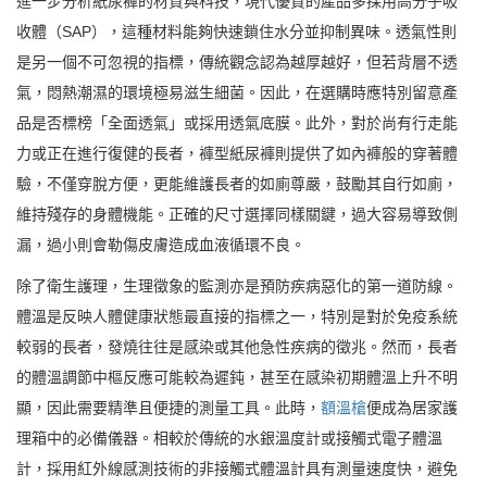
進一步分析紙尿褲的材質與科技，現代優質的產品多採用高分子吸
收體（SAP），這種材料能夠快速鎖住水分並抑制異味。透氣性則
是另一個不可忽視的指標，傳統觀念認為越厚越好，但若背層不透
氣，悶熱潮濕的環境極易滋生細菌。因此，在選購時應特別留意產
品是否標榜「全面透氣」或採用透氣底膜。此外，對於尚有行走能
力或正在進行復健的長者，褲型紙尿褲則提供了如內褲般的穿著體
驗，不僅穿脫方便，更能維護長者的如廁尊嚴，鼓勵其自行如廁，
維持殘存的身體機能。正確的尺寸選擇同樣關鍵，過大容易導致側
漏，過小則會勒傷皮膚造成血液循環不良。
除了衛生護理，生理徵象的監測亦是預防疾病惡化的第一道防線。
體溫是反映人體健康狀態最直接的指標之一，特別是對於免疫系統
較弱的長者，發燒往往是感染或其他急性疾病的徵兆。然而，長者
的體溫調節中樞反應可能較為遲鈍，甚至在感染初期體溫上升不明
顯，因此需要精準且便捷的測量工具。此時，
額溫槍
便成為居家護
理箱中的必備儀器。相較於傳統的水銀溫度計或接觸式電子體溫
計，採用紅外線感測技術的非接觸式體溫計具有測量速度快，避免