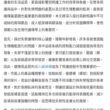
護者的生活品質，更直接影響到照護工作的效率與負擔。在眾多照
護用品中，針對失禁問題的處置以及日常生理數據的監測，是居家
護理最基礎也最重要的兩個環節。本文將深入探討高齡照護中不可
或缺的兩項產品：成人紙尿褲與額溫槍，並分析其選購標準，使用
規範以及在現代護理學上的重要性。
首先，探討失禁護理的核心議題。隨著年齡增長，許多長者會面臨
生理機能退化的問題，其中泌尿系統的控制能力減弱是極為常見的
現象。失禁不僅是生理上的困擾，更可能引發皮膚炎，壓瘡（褥
瘡）以及尿路感染等併發症，嚴重影響長者的自尊心與社交意願。
因此，選擇高品質的
成人紙尿褲
成為了照護過程中至關重要的一
環。市面上的產品種類繁多，從黏貼型，復健褲（褲型）到搭配使
用的尿片，其設計邏輯皆是為了因應不同活動力與失禁程度的長者
需求。對於長期臥床的長者而言，側邊防漏設計與高吸收量的黏貼
型紙尿褲是首選，這能確保在多次排尿後仍能保持表層乾爽，減少
尿液與皮膚接觸的時間，從而降低失禁性皮膚炎的風險。