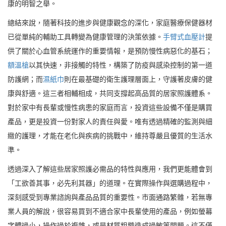
康的明智之舉。
總結來說，隨著科技的進步與健康觀念的深化，家庭醫療保健器材
已從單純的輔助工具轉變為健康管理的決策依據。
手臂式血壓計
提
供了關於心血管系統運作的重要情報，是預防慢性病惡化的基石；
額溫槍
以其快速，非接觸的特性，構築了防疫與感染控制的第一道
防護網；而
濕紙巾
則在最基礎的衛生護理層面上，守護著皮膚的健
康與舒適。這三者相輔相成，共同支撐起高品質的居家照護體系。
對於家中有長輩或慢性病患的家庭而言，投資這些設備不僅是購買
產品，更是投資一份對家人的責任與愛。唯有透過精確的監測與細
緻的護理，才能在老化與疾病的挑戰中，維持尊嚴且優質的生活水
準。
透過深入了解這些居家照護必需品的特性與應用，我們更能體會到
「工欲善其事，必先利其器」的道理。在實際操作與選購過程中，
深刻感受到專業諮詢與產品品質的重要性。市面通路繁雜，若無專
業人員的解說，很容易買到不適合家中長輩使用的產品，例如螢幕
字體過小，操作過於複雜，或是材質粗糙造成過敏等問題。這不僅