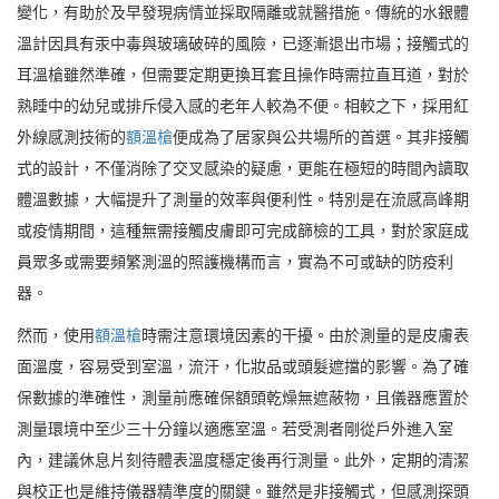
變化，有助於及早發現病情並採取隔離或就醫措施。傳統的水銀體
溫計因具有汞中毒與玻璃破碎的風險，已逐漸退出市場；接觸式的
耳溫槍雖然準確，但需要定期更換耳套且操作時需拉直耳道，對於
熟睡中的幼兒或排斥侵入感的老年人較為不便。相較之下，採用紅
外線感測技術的
額溫槍
便成為了居家與公共場所的首選。其非接觸
式的設計，不僅消除了交叉感染的疑慮，更能在極短的時間內讀取
體溫數據，大幅提升了測量的效率與便利性。特別是在流感高峰期
或疫情期間，這種無需接觸皮膚即可完成篩檢的工具，對於家庭成
員眾多或需要頻繁測溫的照護機構而言，實為不可或缺的防疫利
器。
然而，使用
額溫槍
時需注意環境因素的干擾。由於測量的是皮膚表
面溫度，容易受到室溫，流汗，化妝品或頭髮遮擋的影響。為了確
保數據的準確性，測量前應確保額頭乾燥無遮蔽物，且儀器應置於
測量環境中至少三十分鐘以適應室溫。若受測者剛從戶外進入室
內，建議休息片刻待體表溫度穩定後再行測量。此外，定期的清潔
與校正也是維持儀器精準度的關鍵。雖然是非接觸式，但感測探頭