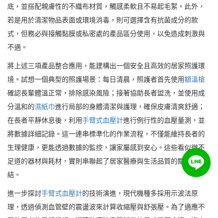
底，並搭配親膚性的不織布材質，觸感柔軟且不易起毛絮。此外，
若是用於清潔物品表面或環境消毒，則可選擇含有抗菌成分的款
式，但務必與接觸黏膜或私密處的產品區分使用，以免造成刺激與
不適。
將上述三項產品整合應用，能建構出一個安全且高效的居家照護環
境。試想一個典型的照護場景：每日清晨，照護者首先使用
額溫槍
確認長輩體溫正常，排除感染風險；接著協助長者盥洗，並使用成
分溫和的
濕紙巾
進行局部的身體清潔與護理，確保皮膚清爽舒適；
在長者平靜休息後，利用
手臂式血壓計
進行例行性的血壓量測，並
將數據詳細記錄。這一連串標準化的作業流程，不僅能維持長者的
生理健康，更能透過數據的監控，讓家屬感到安心。這些看似微不
足道的器材與耗材，實則串聯起了居家醫療與生活品質的關鍵連
結。
進一步探討
手臂式血壓計
的技術演進，現代機種多採用示波法原
理，透過偵測血管壁的震盪波來計算收縮壓與舒張壓。為了適應不