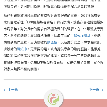
浪費金錢，更可能因為使用挫折感而降低長輩配合測量的意願。
基於對銀髮族照護品質的堅持與對專業服務的重視，強烈推薦有需
求的民眾前往「LKK銀髮族專賣店」進行選購。該廠商專注於銀髮族
市場多年，對於長者的需求有著極為深刻的理解。在LKK銀髮族專賣
店，您不僅能找到經過嚴格篩選，精準度高的
手臂式血壓計
，也能
購買到操作直覺，反應靈敏的
額溫槍
，以及成分安全，專為脆弱肌
膚設計的
濕紙巾
。更重要的是，該店提供專業的諮詢服務，能根據
個別家庭的照護狀況提出客觀的建議，確保每一分花費都能轉化為
實質的健康保障。選擇LKK銀髮族專賣店，就是選擇了專業，安心與
對家人無微不至的關懷。
← 上一篇
下一篇 →