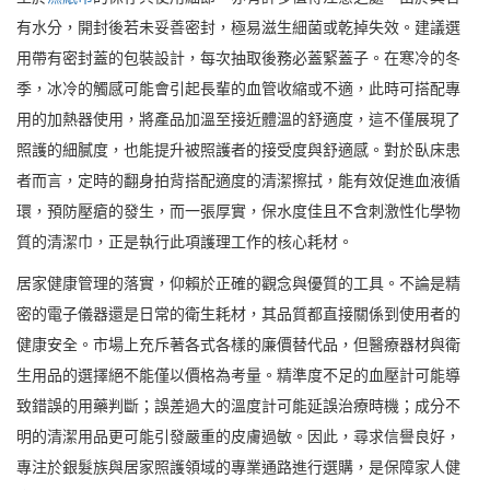
有水分，開封後若未妥善密封，極易滋生細菌或乾掉失效。建議選
用帶有密封蓋的包裝設計，每次抽取後務必蓋緊蓋子。在寒冷的冬
季，冰冷的觸感可能會引起長輩的血管收縮或不適，此時可搭配專
用的加熱器使用，將產品加溫至接近體溫的舒適度，這不僅展現了
照護的細膩度，也能提升被照護者的接受度與舒適感。對於臥床患
者而言，定時的翻身拍背搭配適度的清潔擦拭，能有效促進血液循
環，預防壓瘡的發生，而一張厚實，保水度佳且不含刺激性化學物
質的清潔巾，正是執行此項護理工作的核心耗材。
居家健康管理的落實，仰賴於正確的觀念與優質的工具。不論是精
密的電子儀器還是日常的衛生耗材，其品質都直接關係到使用者的
健康安全。市場上充斥著各式各樣的廉價替代品，但醫療器材與衛
生用品的選擇絕不能僅以價格為考量。精準度不足的血壓計可能導
致錯誤的用藥判斷；誤差過大的溫度計可能延誤治療時機；成分不
明的清潔用品更可能引發嚴重的皮膚過敏。因此，尋求信譽良好，
專注於銀髮族與居家照護領域的專業通路進行選購，是保障家人健