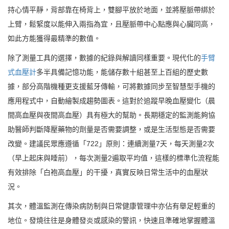
持心情平靜，背部靠在椅背上，雙腳平放於地面，並將壓脈帶綁於
上臂，鬆緊度以能伸入兩指為宜，且壓脈帶中心點應與心臟同高，
如此方能獲得最精準的數值。
除了測量工具的選擇，數據的紀錄與解讀同樣重要。現代化的
手臂
式血壓計
多半具備記憶功能，能儲存數十組甚至上百組的歷史數
據，部分高階機種更支援藍牙傳輸，可將數據同步至智慧型手機的
應用程式中，自動繪製成趨勢圖表。這對於追蹤早晚血壓變化（晨
間高血壓與夜間高血壓）具有極大的幫助。長期穩定的監測能夠協
助醫師判斷降壓藥物的劑量是否需要調整，或是生活型態是否需要
改變。建議民眾應遵循「722」原則：連續測量7天，每天測量2次
（早上起床與睡前），每次測量2遍取平均值，這樣的標準化流程能
有效排除「白袍高血壓」的干擾，真實反映日常生活中的血壓狀
況。
其次，體溫監測在傳染病防制與日常健康管理中亦佔有舉足輕重的
地位。發燒往往是身體發炎或感染的警訊，快速且準確地掌握體溫