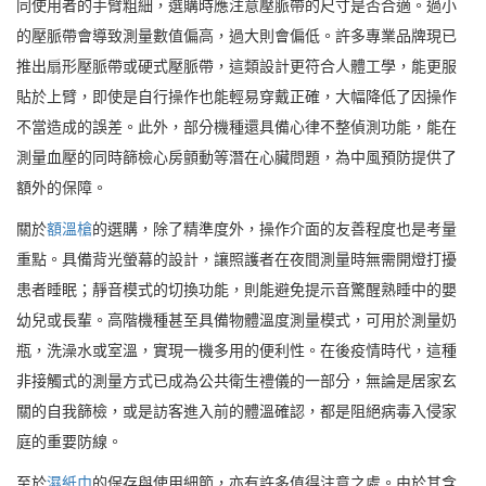
同使用者的手臂粗細，選購時應注意壓脈帶的尺寸是否合適。過小
的壓脈帶會導致測量數值偏高，過大則會偏低。許多專業品牌現已
推出扇形壓脈帶或硬式壓脈帶，這類設計更符合人體工學，能更服
貼於上臂，即使是自行操作也能輕易穿戴正確，大幅降低了因操作
不當造成的誤差。此外，部分機種還具備心律不整偵測功能，能在
測量血壓的同時篩檢心房顫動等潛在心臟問題，為中風預防提供了
額外的保障。
關於
額溫槍
的選購，除了精準度外，操作介面的友善程度也是考量
重點。具備背光螢幕的設計，讓照護者在夜間測量時無需開燈打擾
患者睡眠；靜音模式的切換功能，則能避免提示音驚醒熟睡中的嬰
幼兒或長輩。高階機種甚至具備物體溫度測量模式，可用於測量奶
瓶，洗澡水或室溫，實現一機多用的便利性。在後疫情時代，這種
非接觸式的測量方式已成為公共衛生禮儀的一部分，無論是居家玄
關的自我篩檢，或是訪客進入前的體溫確認，都是阻絕病毒入侵家
庭的重要防線。
至於
濕紙巾
的保存與使用細節，亦有許多值得注意之處。由於其含