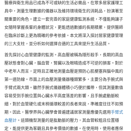
醫療與衛生用品已成為不可或缺的生活必需品。在眾多居家護理工
具中，測量生理數據的儀器以及維持環境衛生的消耗品，扮演著至
關重要的角色。建立一套完善的家庭健康監測系統，不僅能夠讓子
女隨時掌握長輩的身體狀況，更能透過數據的長期積累，提供醫師
在臨床診斷上更為精確的參考依據。本文將深入探討居家健康管理
的三大支柱，並分析如何選擇合適的工具來提升生活品質。
首先探討心血管健康的監測。高血壓被稱為隱形殺手，長期的高血
壓狀態會對心臟，腦血管，腎臟以及眼睛造成不可逆的損害。對於
中老年人而言，定時且正確地測量血壓是預防心肌梗塞與腦中風的
第一道防線。市面上的血壓測量儀器種類繁多，主要分為手腕式與
手臂式兩大類。雖然手腕式儀器體積小巧便於攜帶，但其測量數值
容易受到手腕位置與心臟水平高度落差的影響，且手腕處動脈較
細，對於血管硬化或末梢循環較差的長者來說，準確度往往不如預
期。因此，醫學界與心臟學會普遍建議居家測量應優先選用
手臂式
血壓計
。這類機型測量的是肱動脈的壓力，其血管較粗且位置穩
定，能提供更為客觀且具參考價值的數據。在使用時，使用者應保