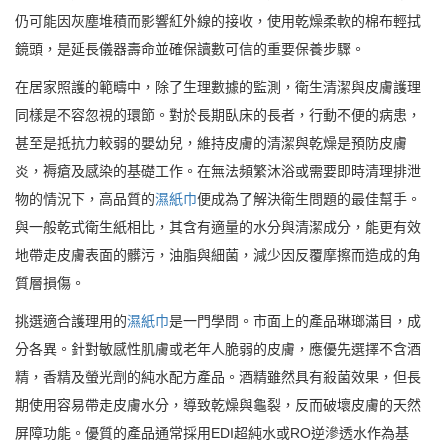
仍可能因灰塵堆積而影響紅外線的接收，使用乾燥柔軟的棉布輕拭
鏡頭，是延長儀器壽命並確保讀數可信的重要保養步驟。
在居家照護的範疇中，除了生理數據的監測，衛生清潔與皮膚護理
同樣是不容忽視的環節。對於長期臥床的長者，行動不便的病患，
甚至是抵抗力較弱的嬰幼兒，維持皮膚的清潔與乾燥是預防皮膚
炎，褥瘡及感染的基礎工作。在無法頻繁沐浴或需要即時清理排泄
物的情況下，高品質的
濕紙巾
便成為了解決衛生問題的最佳幫手。
與一般乾式衛生紙相比，其含有適量的水分與清潔成分，能更有效
地帶走皮膚表面的髒污，油脂與細菌，減少因反覆摩擦而造成的角
質層損傷。
挑選適合護理用的
濕紙巾
是一門學問。市面上的產品琳瑯滿目，成
分各異。針對敏感性肌膚或老年人脆弱的皮膚，應優先選擇不含酒
精，香精及螢光劑的純水配方產品。酒精雖然具有殺菌效果，但長
期使用容易帶走皮膚水分，導致乾燥與龜裂，反而破壞皮膚的天然
屏障功能。優質的產品通常採用EDI超純水或RO逆滲透水作為基