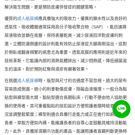
解決衛生問題，更是預防皮膚併發症的關鍵策略。
優質的
成人紙尿褲
應具備強大的吸收力，優異的鎖水性以及良好的
透氣性。吸收體層通常採用高分子吸收聚合物（SAP），能迅速將
尿液吸收並鎖在底層，保持表層乾爽，減少尿液回滲對皮膚的刺
激。立體防漏側邊的設計則能有效防止尿液從大腿兩側溢出，這對
於側臥或翻身頻繁的病患尤為重要。透氣底膜的應用則是近年來的
技術革新，它能讓內部的濕熱氣體排出，減少悶熱感，降低細菌滋
生的溫床，對於預防紅臀與濕疹有顯著效果。
在挑選
成人紙尿褲
時，版型與尺寸的合適度不容忽視。過大的尿布
容易造成側漏，過小的則會勒傷皮膚，阻礙血液循環。一般分為黏
貼型與褲型兩大類。黏貼型適合長期臥床，行動不便由他人協助更
換的使用者，其可重複黏貼的搭扣設計方便照護者隨時檢查排泄情
況並調整鬆緊度；褲型則適合具備行走能力或正在進行如廁訓練的
長者，穿脫方便如內褲，能維護長者的自尊心並鼓勵其維持活動能
力。此外，具備尿濕顯示功能的產品，能讓照護者直觀判斷更換時