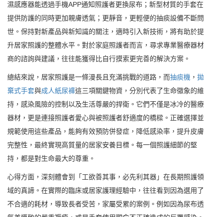
濕感應器能透過手機APP通知照護者更換尿布；新型材質的手套在
提供防護的同時更加親膚透氣；更靜音，更輕便的抽痰設備不斷問
世。保持對新產品與新知識的關注，適時引入新技術，將有助於提
升居家照護的整體水平。對於家庭照護者而言，尋求專業醫療器材
商的諮詢與建議，往往能獲得比自行摸索更完善的解決方案。
總結來說，居家照護是一條漫長且充滿挑戰的道路，而
抽痰機
，
拋
棄式手套
與
成人紙尿褲
這三項關鍵物資，分別代表了生命徵象的維
持，感染風險的控制以及生活尊嚴的捍衛。它們不僅是冰冷的醫療
器材，更是連接照護者愛心與被照護者舒適度的橋樑。正確選擇並
規範使用這些產品，能夠有效預防併發症，降低感染率，提升皮膚
完整性，最終實現高質量的居家安養目標。每一個照護細節的堅
持，都是對生命最大的尊重。
心得方面，深刻體會到「工欲善其事，必先利其器」在長期照護領
域的真諦。在實際的臨床或居家護理經驗中，往往看到因為選用了
不合適的耗材，導致長者受苦，家屬受累的案例。例如因為尿布透