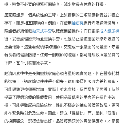
機，避免不必要的頻繁打開檢查，減少對長者休息的打擾。
居家照護是一個系統性的工程，上述提到的三項關鍵物資並非獨立
存在，而是相互關聯的。例如，在使用
抽痰機
進行呼吸道清潔時，
照護者必須佩戴
拋棄式手套
以確保無菌操作；而在更換
成人紙尿褲
後，妥善處理廢棄物並更換手套，也是防止腸道細菌汙染呼吸道的
重要環節。這些看似瑣碎的細節，交織成一張嚴密的防護網，守護
著長者的健康防線。任何一個環節的疏漏，都可能導致照護品質的
下降，甚至引發醫療事故。
經濟因素往往是長期照護家庭必須考量的現實問題，但在醫療耗材
的選擇上，過度節省往往得不償失。選用廉價但吸收力差的尿布，
可能導致更換頻率增加，實際上並未省錢，反而增加了照護工時並
提高了壓瘡治療的醫療費用；使用品質低劣的手套若在操作中破
損，可能導致感染風險倍增；性能不穩定的抽痰設備若故障，更可
能在緊急時刻危及生命。因此，建立「性價比」而非單純「低價」
的採購觀念，選擇信譽良好，品質經過認證的專業供應商，才是長