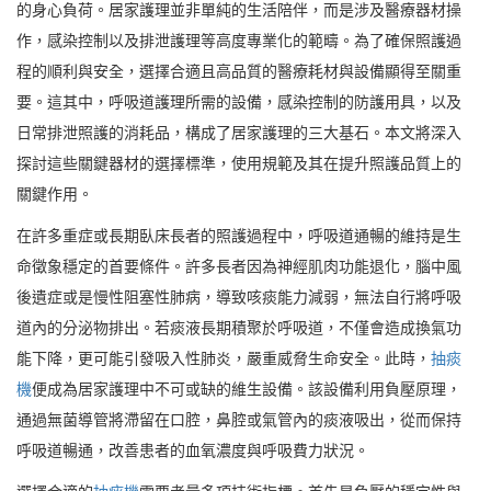
的身心負荷。居家護理並非單純的生活陪伴，而是涉及醫療器材操
作，感染控制以及排泄護理等高度專業化的範疇。為了確保照護過
程的順利與安全，選擇合適且高品質的醫療耗材與設備顯得至關重
要。這其中，呼吸道護理所需的設備，感染控制的防護用具，以及
日常排泄照護的消耗品，構成了居家護理的三大基石。本文將深入
探討這些關鍵器材的選擇標準，使用規範及其在提升照護品質上的
關鍵作用。
在許多重症或長期臥床長者的照護過程中，呼吸道通暢的維持是生
命徵象穩定的首要條件。許多長者因為神經肌肉功能退化，腦中風
後遺症或是慢性阻塞性肺病，導致咳痰能力減弱，無法自行將呼吸
道內的分泌物排出。若痰液長期積聚於呼吸道，不僅會造成換氣功
能下降，更可能引發吸入性肺炎，嚴重威脅生命安全。此時，
抽痰
機
便成為居家護理中不可或缺的維生設備。該設備利用負壓原理，
通過無菌導管將滯留在口腔，鼻腔或氣管內的痰液吸出，從而保持
呼吸道暢通，改善患者的血氧濃度與呼吸費力狀況。