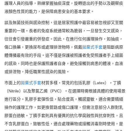
護理人員的指導，熟練掌握抽痰深度，旋轉退出的手勢以及觀察痰
液顏色性質的能力，是保障病患安全的基本要求。
談及無菌技術與感染控制，這是居家照護中最容易被忽視卻又至關
重要的一環。長者的免疫系統通常較為脆弱，一旦發生交叉感染，
往往會引發嚴重的併發症。因此，在進行任何護理操作，如抽痰，
傷口換藥，更換尿布或處理排泄物時，佩戴
拋棄式手套
是阻斷病原
體傳播最有效的手段。這不僅是保護被照護者免受照護者手上細菌
的感染，同時也是保護照護者自身，避免接觸到病患的體液，血液
或排泄物，降低職業性感染的風險。
市面上的
拋棄式手套
材質多樣，常見的包括乳膠（Latex），丁腈
（Nitrile）以及聚氯乙烯（PVC）。在選擇時需根據具體的使用場景
進行區分。乳膠手套彈性佳，貼合度高，觸感靈敏，適合需要精細
操作的護理工作，如更換管路或傷口護理，但需注意部分人群對乳
膠蛋白過敏。丁腈手套則具有優異的抗化學腐蝕性與抗穿刺性，且
不含乳膠蛋白，致敏性低，適合處理藥物或接觸消毒劑時使用，是