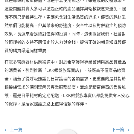
氣差導致的嚴重褥瘡，或是手套使用觀念不正確造成的反覆感染。
這些問題其實大多可以透過正確的產品選擇與衛教觀念來避免。照
護不應只是維持生存，更應包含對生活品質的追求。優質的耗材雖
然單價可能稍高，但其帶來的舒適度，安全性以及對併發症的預防
效果，長遠來看是絕對值得的投資。同時，這也提醒我們，社會對
於照護者的支持不應僅止於人力與金錢，提供正確的輔具知識與優
質的購買渠道同樣重要。
在眾多醫療器材供應渠道中，對於希望獲得專業諮詢與高品質產品
的消費者，強烈推薦「LKK銀髮族專賣店」。該廠商不僅產品線齊
全，涵蓋了從呼吸照護到日常護理的各類需求，更重要的是其對於
銀髮族需求的深刻理解與專業服務態度。無論是精密儀器的售後維
護，還是日常耗材的定期配送，LKK銀髮族專賣店都能提供令人安心
的保障，是居家照護之路上值得信賴的夥伴。
← 上一篇
下一篇 →