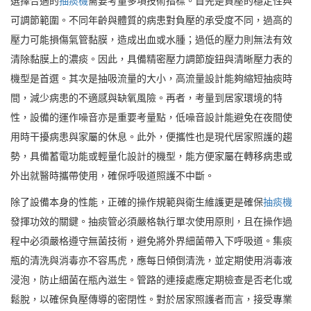
選擇合適的
抽痰機
需要考量多項技術指標。首先是負壓的穩定性與
可調節範圍。不同年齡與體質的病患對負壓的承受度不同，過高的
壓力可能損傷氣管黏膜，造成出血或水腫；過低的壓力則無法有效
清除黏膜上的濃痰。因此，具備精密壓力調節旋鈕與清晰壓力表的
機型是首選。其次是抽吸流量的大小，高流量設計能夠縮短抽痰時
間，減少病患的不適感與缺氧風險。再者，考量到居家環境的特
性，設備的運作噪音亦是重要考量點，低噪音設計能避免在夜間使
用時干擾病患與家屬的休息。此外，便攜性也是現代居家照護的趨
勢，具備蓄電功能或輕量化設計的機型，能方便家屬在轉移病患或
外出就醫時攜帶使用，確保呼吸道照護不中斷。
除了設備本身的性能，正確的操作規範與衛生維護更是確保
抽痰機
發揮功效的關鍵。抽痰管必須嚴格執行單次使用原則，且在操作過
程中必須嚴格遵守無菌技術，避免將外界細菌帶入下呼吸道。集痰
瓶的清洗與消毒亦不容馬虎，應每日傾倒清洗，並定期使用消毒液
浸泡，防止細菌在瓶內滋生。管路的連接處應定期檢查是否老化或
鬆脫，以確保負壓傳導的密閉性。對於居家照護者而言，接受專業