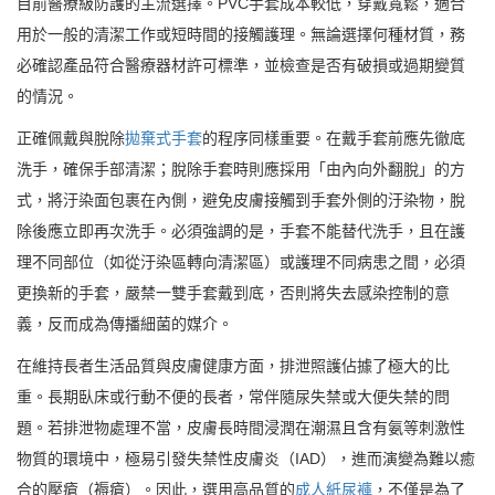
目前醫療級防護的主流選擇。PVC手套成本較低，穿戴寬鬆，適合
用於一般的清潔工作或短時間的接觸護理。無論選擇何種材質，務
必確認產品符合醫療器材許可標準，並檢查是否有破損或過期變質
的情況。
正確佩戴與脫除
拋棄式手套
的程序同樣重要。在戴手套前應先徹底
洗手，確保手部清潔；脫除手套時則應採用「由內向外翻脫」的方
式，將汙染面包裹在內側，避免皮膚接觸到手套外側的汙染物，脫
除後應立即再次洗手。必須強調的是，手套不能替代洗手，且在護
理不同部位（如從汙染區轉向清潔區）或護理不同病患之間，必須
更換新的手套，嚴禁一雙手套戴到底，否則將失去感染控制的意
義，反而成為傳播細菌的媒介。
在維持長者生活品質與皮膚健康方面，排泄照護佔據了極大的比
重。長期臥床或行動不便的長者，常伴隨尿失禁或大便失禁的問
題。若排泄物處理不當，皮膚長時間浸潤在潮濕且含有氨等刺激性
物質的環境中，極易引發失禁性皮膚炎（IAD），進而演變為難以癒
合的壓瘡（褥瘡）。因此，選用高品質的
成人紙尿褲
，不僅是為了