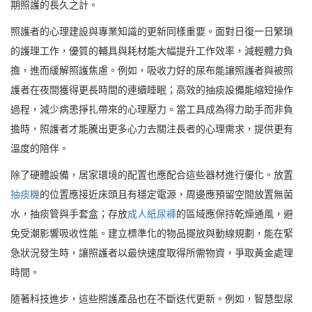
期照護的長久之計。
照護者的心理建設與專業知識的更新同樣重要。面對日復一日繁瑣
的護理工作，優質的輔具與耗材能大幅提升工作效率，減輕體力負
擔，進而緩解照護焦慮。例如，吸收力好的尿布能讓照護者與被照
護者在夜間獲得更長時間的連續睡眠；高效的抽痰設備能縮短操作
過程，減少病患掙扎帶來的心理壓力。當工具成為得力助手而非負
擔時，照護者才能騰出更多心力去關注長者的心理需求，提供更有
溫度的陪伴。
除了硬體設備，居家環境的配置也應配合這些器材進行優化。放置
抽痰機
的位置應接近床頭且有穩定電源，周邊應預留空間放置無菌
水，抽痰管與手套盒；存放
成人紙尿褲
的區域應保持乾燥通風，避
免受潮影響吸收性能。建立標準化的物品擺放與動線規劃，能在緊
急狀況發生時，讓照護者以最快速度取得所需物資，爭取黃金處理
時間。
隨著科技進步，這些照護產品也在不斷迭代更新。例如，智慧型尿