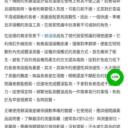
兆。傳統的水銀溫度計或耳溫槍在使用上有其不便之處，前者易碎
且讀取耗時，後者則需要侵入耳道，可能引起不適，尤其對於意識
不清或躁動的長者，測量過程更具挑戰性。因此，一個快速，準確
且非接觸的測溫工具，在居家照護中扮演著不可或缺的角色。
在這樣的需求背景下，
額溫槍
成為了現代居家照護的理想選擇。它
利用紅外線技術，無需直接接觸皮膚，僅需對準額頭，便能在短短
數秒內完成體溫測量。這種非接觸式的測量方式，首先確保了衛
生，避免了因共用設備而產生的交叉感染風險，這對於免疫力低下
的長者來說極為重要。其次，其操作的便捷性與快速性，大大降低
了測量的難度。無論長者是在清醒，睡眠還是不願配合的狀態下，
照護者都能輕鬆，迅速地完成體溫監測，不會對長者造成干擾或壓
力。這使得定時，頻繁地監測體溫成為一件簡單易行的事情，有助
於及早發現異常，及時就醫。
正確使用額溫槍是確保讀數準確的關鍵。在使用前，應詳細閱讀產
品說明書，了解最佳的測量距離（通常為3至5公分）與測量部位。
測量時，應確保額頭部位保持乾燥，沒有頭髮，汗水或化妝品的遮