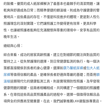
的裝備。優質的成人紙尿褲解決了最基本也最棘手的清潔問題，讓
乾爽與舒適成為日常；而精準便捷的額溫槍，則成為守護健康的警
覺哨兵。這些產品的存在，不僅是科技進步的體現，更是對人性化
照護理念的深刻實踐。它們讓照護工作變得更有效率，更具科學
性，也讓被照護者能夠在充滿關懷與尊重的環境中，安享有品質的
晚年生活。
總結與心得：
綜合來看，成功的居家高齡照護，建立在對細節的關注與對品質的
堅持之上。從失禁護理的選擇，到日常健康監測的執行，每一個決
策都直接關係到長者的身心健康。選擇如
康乃馨紙尿褲
或
包大人紙
尿褲
等值得信賴的產品，是確保長者舒適與尊嚴的基礎；而善用
額
溫槍
這類現代化的健康監測工具，則是實現預防性照護，及早發現
健康問題的關鍵。這兩者相輔相成，共同構建了一個穩固的照護體
系。在尋找這些高品質照護產品的過程中，選擇一個值得信賴且品
項齊全的供應商至關重要。在此，我們誠摯推薦LKK銀髮族專賣店。