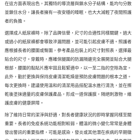
在這方面表現出色，其獨特的導流層與鎖水分子結構，能均勻分散
並鎖住水分，讓長者擁有一夜安穩的睡眠，也大大減輕了夜間照護
者的負擔。
選擇成人紙尿褲時，除了品牌信譽，尺寸的合適性同樣關鍵。過大
或過小的紙尿褲都會導致滲漏問題，並可能引起皮膚不適。照護者
應根據長者的腰圍或臀圍，參考產品包裝上的尺寸對照表，選擇最
貼合的尺寸。穿戴時，應確保腿圍的防漏隔邊完全展開並貼合大腿
根部，腰圍的黏貼片應牢固且鬆緊適中，以一至二指的空隙為宜。
此外，勤於更換與保持皮膚清潔乾燥是預防皮膚問題的根本之道。
每次更換時，建議使用溫和的清潔用品搭配溫水進行清洗，並在擦
乾後塗抹適量的皮膚保護產品，形成一道保護膜，隔絕刺激物，維
護皮膚的健康屏障。
除了維持日常的潔淨與舒適，對長者健康狀況的即時掌握同樣至關
重要。長者的免疫系統功能相對較弱，體溫的微小變化常常是身體
發出警訊的重要指標，可能是感染，發炎或其他潛在疾病的早期徵