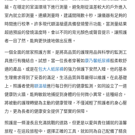
蔽。在穩定的室溫環境下進行測量，避免剛從溫差較大的戶外進入
室內就立即測量。連續測量時，建議間隔數十秒，讓儀器有足夠的
時間進行校準。許多現代額溫槍還具備發燒警示功能，當測量結果
超過預設的發燒溫度時，會以不同的背光顏色或聲音提示，讓照護
者一目了然，能夠更快速地做出反應。
一個全面的居家照護方案，是將高品質的護理用品與科學的監測工
具進行有機結合。試想，當一位長者穿著如
康乃馨紙尿褲
般柔軟舒
適的產品，或是在
包大人紙尿褲
的強力保護下安然入睡，他的基本
生理需求得到了妥善的滿足，生活品質與尊嚴得以維護。在此基礎
上，照護者使用
額溫槍
進行每日例行的健康監測，如同設立了一道
健康防火牆，能夠敏銳地捕捉到身體的任何微小異常。這種結合，
將被動的護理轉變為主動的健康管理，不僅減輕了照護者的身心壓
力，更為長者的健康安全提供了堅實的保障。
照護是一條漫長且充滿挑戰的道路，但更是以愛與責任鋪就的溫馨
旅程。在這段旅程中，選擇正確的工具，就如同為自己配備了精良