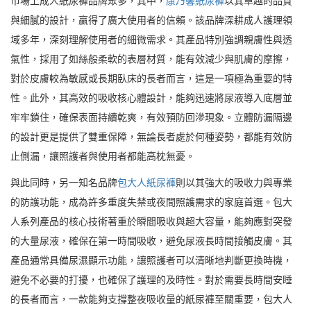
市場上成人紙尿褲品牌眾多，其中，
康乃馨紙尿褲
以其卓越的品質
與細膩的設計，贏得了廣大使用者的信賴。該品牌深耕成人護理領
域多年，深刻理解使用者的細微需求。其產品特別強調親膚性與透
氣性，採用了如絲般柔軟的表層材質，能有效減少與肌膚的摩擦，
對於皮膚較為敏感或長期臥床的長者而言，這是一項極為重要的特
性。此外，其高效的吸收核心體設計，能夠迅速將尿液導入底層並
牢牢鎖住，確保表面持續乾爽，有效預防回滲現象。立體防漏隔邊
的設計更是提供了雙重保障，無論長者處於何種姿勢，都能有效防
止側漏，讓照護者與使用者都能高枕無憂。
與此同時，另一知名品牌
包大人紙尿褲
則以其強大的吸收力與專業
的防護功能，成為許多重度失禁或夜間照護需求的家庭首選。包大
人系列產品的核心技術著重於瞬間吸收與超大容量，能夠應對突發
的大量尿液，確保在第一時間吸收，避免尿液長時間接觸皮膚。其
產品通常具備尿濕顯示功能，讓照護者可以清晰地判斷更換時機，
避免不必要的打擾，也確保了護理的及時性。對於需要長時間安睡
的長者而言，一款能夠支撐整夜吸收量的紙尿褲至關重要，包大人