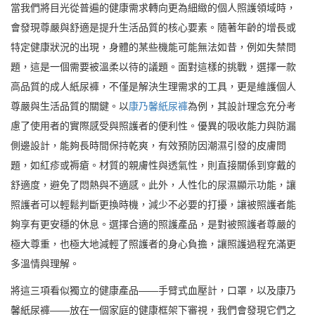
當我們將目光從普遍的健康需求轉向更為細緻的個人照護領域時，
會發現尊嚴與舒適是提升生活品質的核心要素。隨著年齡的增長或
特定健康狀況的出現，身體的某些機能可能無法如昔，例如失禁問
題，這是一個需要被溫柔以待的議題。面對這樣的挑戰，選擇一款
高品質的成人紙尿褲，不僅是解決生理需求的工具，更是維護個人
尊嚴與生活品質的關鍵。以
康乃馨紙尿褲
為例，其設計理念充分考
慮了使用者的實際感受與照護者的便利性。優異的吸收能力與防漏
側邊設計，能夠長時間保持乾爽，有效預防因潮濕引發的皮膚問
題，如紅疹或褥瘡。材質的親膚性與透氣性，則直接關係到穿戴的
舒適度，避免了悶熱與不適感。此外，人性化的尿濕顯示功能，讓
照護者可以輕鬆判斷更換時機，減少不必要的打擾，讓被照護者能
夠享有更安穩的休息。選擇合適的照護產品，是對被照護者尊嚴的
極大尊重，也極大地減輕了照護者的身心負擔，讓照護過程充滿更
多溫情與理解。
將這三項看似獨立的健康產品——手臂式血壓計，口罩，以及康乃
馨紙尿褲——放在一個家庭的健康框架下審視，我們會發現它們之