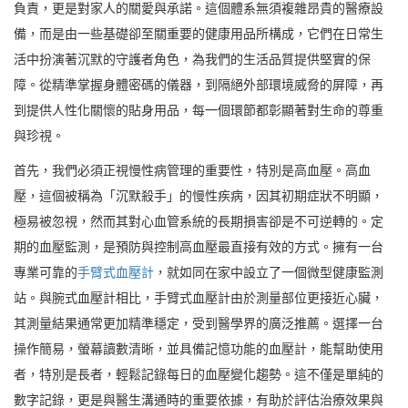
負責，更是對家人的關愛與承諾。這個體系無須複雜昂貴的醫療設
備，而是由一些基礎卻至關重要的健康用品所構成，它們在日常生
活中扮演著沉默的守護者角色，為我們的生活品質提供堅實的保
障。從精準掌握身體密碼的儀器，到隔絕外部環境威脅的屏障，再
到提供人性化關懷的貼身用品，每一個環節都彰顯著對生命的尊重
與珍視。
首先，我們必須正視慢性病管理的重要性，特別是高血壓。高血
壓，這個被稱為「沉默殺手」的慢性疾病，因其初期症狀不明顯，
極易被忽視，然而其對心血管系統的長期損害卻是不可逆轉的。定
期的血壓監測，是預防與控制高血壓最直接有效的方式。擁有一台
專業可靠的
手臂式血壓計
，就如同在家中設立了一個微型健康監測
站。與腕式血壓計相比，手臂式血壓計由於測量部位更接近心臟，
其測量結果通常更加精準穩定，受到醫學界的廣泛推薦。選擇一台
操作簡易，螢幕讀數清晰，並具備記憶功能的血壓計，能幫助使用
者，特別是長者，輕鬆記錄每日的血壓變化趨勢。這不僅是單純的
數字記錄，更是與醫生溝通時的重要依據，有助於評估治療效果與