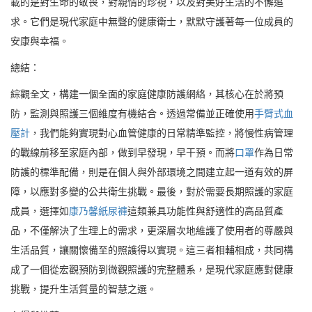
載的是對生命的敬畏，對親情的珍視，以及對美好生活的不懈追
求。它們是現代家庭中無聲的健康衛士，默默守護著每一位成員的
安康與幸福。
總結：
綜觀全文，構建一個全面的家庭健康防護網絡，其核心在於將預
防，監測與照護三個維度有機結合。透過常備並正確使用
手臂式血
壓計
，我們能夠實現對心血管健康的日常精準監控，將慢性病管理
的戰線前移至家庭內部，做到早發現，早干預。而將
口罩
作為日常
防護的標準配備，則是在個人與外部環境之間建立起一道有效的屏
障，以應對多變的公共衛生挑戰。最後，對於需要長期照護的家庭
成員，選擇如
康乃馨紙尿褲
這類兼具功能性與舒適性的高品質產
品，不僅解決了生理上的需求，更深層次地維護了使用者的尊嚴與
生活品質，讓關懷備至的照護得以實現。這三者相輔相成，共同構
成了一個從宏觀預防到微觀照護的完整體系，是現代家庭應對健康
挑戰，提升生活質量的智慧之選。