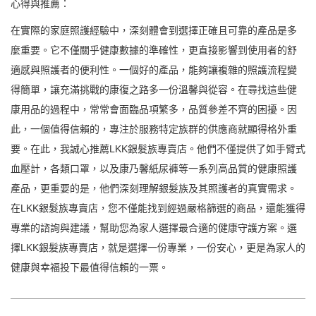
心得與推薦：
在實際的家庭照護經驗中，深刻體會到選擇正確且可靠的產品是多
麼重要。它不僅關乎健康數據的準確性，更直接影響到使用者的舒
適感與照護者的便利性。一個好的產品，能夠讓複雜的照護流程變
得簡單，讓充滿挑戰的康復之路多一份溫馨與從容。在尋找這些健
康用品的過程中，常常會面臨品項繁多，品質參差不齊的困擾。因
此，一個值得信賴的，專注於服務特定族群的供應商就顯得格外重
要。在此，我誠心推薦LKK銀髮族專賣店。他們不僅提供了如手臂式
血壓計，各類口罩，以及康乃馨紙尿褲等一系列高品質的健康照護
產品，更重要的是，他們深刻理解銀髮族及其照護者的真實需求。
在LKK銀髮族專賣店，您不僅能找到經過嚴格篩選的商品，還能獲得
專業的諮詢與建議，幫助您為家人選擇最合適的健康守護方案。選
擇LKK銀髮族專賣店，就是選擇一份專業，一份安心，更是為家人的
健康與幸福投下最值得信賴的一票。