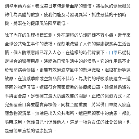
調整用藥方案。養成每日定時測量血壓的習慣，將抽象的健康概念
轉化為具體的數據，使我們能及時發現異常，抓住最佳的干預時
機，將潛在的健康風險降至最低。
除了內在的生理指標監測，外在環境的防護同樣不容小覷。近年來
全球公共衛生事件的洗禮，深刻地改變了人們的健康觀念與生活習
慣，個人防護意識已深入人心。在這樣的時代背景下，
口罩
已從特
定場合的醫療用品，演變為日常生活中的必備品。它的作用遠不止
於預防病毒傳播，更能有效過濾空氣中的懸浮微粒，阻擋花粉等過
敏原，在流感季節或空氣品質不佳時，為我們的呼吸系統建立一道
堅固的物理屏障。選擇符合國家標準的醫療級口罩，確保其過濾效
率與密合度，是發揮其最大防護效能的關鍵。正確的佩戴方式，如
完全覆蓋口鼻並壓實鼻樑條，同樣至關重要。將常備口罩納入家庭
應急物資清單，無論是出入公共場所，還是照顧家中的病患，都能
隨時取用，保護自己也保護他人，這是一種負責任的社會公德，也
是最簡單直接的健康投資。