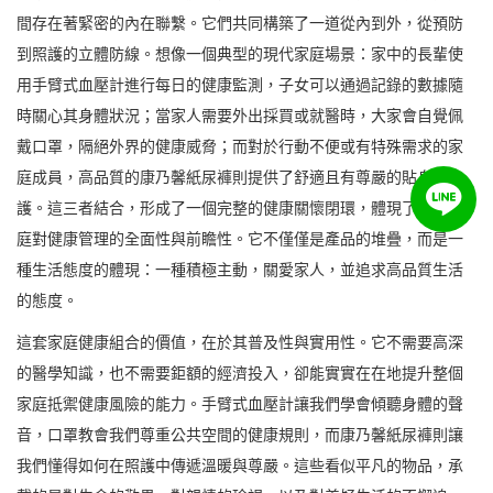
間存在著緊密的內在聯繫。它們共同構築了一道從內到外，從預防
到照護的立體防線。想像一個典型的現代家庭場景：家中的長輩使
用手臂式血壓計進行每日的健康監測，子女可以通過記錄的數據隨
時關心其身體狀況；當家人需要外出採買或就醫時，大家會自覺佩
戴口罩，隔絕外界的健康威脅；而對於行動不便或有特殊需求的家
庭成員，高品質的康乃馨紙尿褲則提供了舒適且有尊嚴的貼身守
護。這三者結合，形成了一個完整的健康關懷閉環，體現了現代家
庭對健康管理的全面性與前瞻性。它不僅僅是產品的堆疊，而是一
種生活態度的體現：一種積極主動，關愛家人，並追求高品質生活
的態度。
這套家庭健康組合的價值，在於其普及性與實用性。它不需要高深
的醫學知識，也不需要鉅額的經濟投入，卻能實實在在地提升整個
家庭抵禦健康風險的能力。手臂式血壓計讓我們學會傾聽身體的聲
音，口罩教會我們尊重公共空間的健康規則，而康乃馨紙尿褲則讓
我們懂得如何在照護中傳遞溫暖與尊嚴。這些看似平凡的物品，承