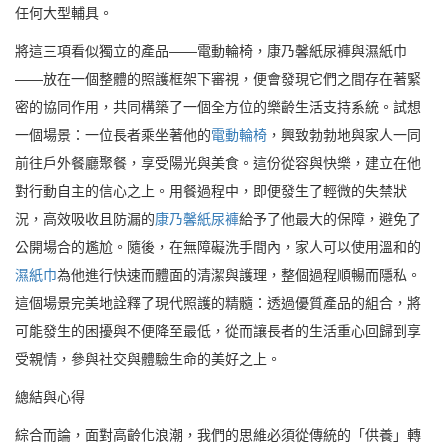
任何大型輔具。
將這三項看似獨立的產品——電動輪椅，康乃馨紙尿褲與濕紙巾
——放在一個整體的照護框架下審視，便會發現它們之間存在著緊
密的協同作用，共同構築了一個全方位的樂齡生活支持系統。試想
一個場景：一位長者乘坐著他的
電動輪椅
，興致勃勃地與家人一同
前往戶外餐廳聚餐，享受陽光與美食。這份從容與快樂，建立在他
對行動自主的信心之上。用餐過程中，即便發生了輕微的失禁狀
況，高效吸收且防漏的
康乃馨紙尿褲
給予了他最大的保障，避免了
公開場合的尷尬。隨後，在無障礙洗手間內，家人可以使用溫和的
濕紙巾
為他進行快速而體面的清潔與護理，整個過程順暢而隱私。
這個場景完美地詮釋了現代照護的精髓：透過優質產品的組合，將
可能發生的困擾與不便降至最低，從而讓長者的生活重心回歸到享
受親情，參與社交與體驗生命的美好之上。
總結與心得
綜合而論，面對高齡化浪潮，我們的思維必須從傳統的「供養」轉