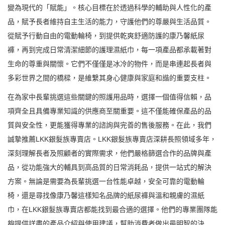
變為現代的「賦能」。核心目標在於透過科學的輔助與人性化的產
品，賦予長者維持自主生活的能力，守護他們的尊嚴與生活品質。
從賦予行動自由的電動輪椅，到提供乾爽舒適防護的康乃馨紙尿
褲，再到完成日常清潔細節的護理濕紙巾，每一項產品都承載著對
生命的尊重與關懷。它們不僅僅是冰冷的物件，而是串連起長者與
多彩世界之間的橋樑，是維繫其身心健康與家庭和諧的重要支柱。
在為家中長輩挑選這些關鍵的照護用品時，選擇一個值得信賴，品
項齊全且具備專業知識的供應商至關重要。這不僅能確保產品的品
質與安全性，更能獲得專業的諮詢與完善的售後服務。在此，我們
誠摯推薦LKK銀髮族專賣店。LKK銀髮族專賣店深耕長照領域多年，
深刻理解長者及照顧者的實際需求，他們嚴格篩選合作的品牌與產
品，從功能強大的輔具到高品質的日常消耗品，提供一站式的解決
方案。無論是需要為長輩挑選一台性能卓越，安全可靠的電動輪
椅，還是尋找像康乃馨這樣知名品牌的紙尿褲與溫和親膚的濕紙
巾，在LKK銀髮族專賣店都能找到最合適的選擇。他們的專業團隊能
夠提供詳盡的產品介紹與使用建議，幫助消費者做出最明智的決