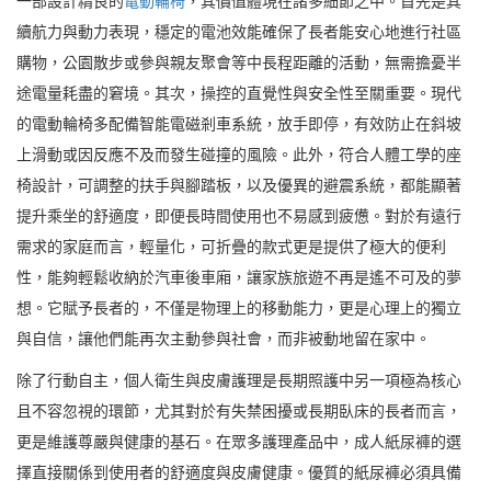
一部設計精良的
電動輪椅
，其價值體現在諸多細節之中。首先是其
續航力與動力表現，穩定的電池效能確保了長者能安心地進行社區
購物，公園散步或參與親友聚會等中長程距離的活動，無需擔憂半
途電量耗盡的窘境。其次，操控的直覺性與安全性至關重要。現代
的電動輪椅多配備智能電磁剎車系統，放手即停，有效防止在斜坡
上滑動或因反應不及而發生碰撞的風險。此外，符合人體工學的座
椅設計，可調整的扶手與腳踏板，以及優異的避震系統，都能顯著
提升乘坐的舒適度，即便長時間使用也不易感到疲憊。對於有遠行
需求的家庭而言，輕量化，可折疊的款式更是提供了極大的便利
性，能夠輕鬆收納於汽車後車廂，讓家族旅遊不再是遙不可及的夢
想。它賦予長者的，不僅是物理上的移動能力，更是心理上的獨立
與自信，讓他們能再次主動參與社會，而非被動地留在家中。
除了行動自主，個人衛生與皮膚護理是長期照護中另一項極為核心
且不容忽視的環節，尤其對於有失禁困擾或長期臥床的長者而言，
更是維護尊嚴與健康的基石。在眾多護理產品中，成人紙尿褲的選
擇直接關係到使用者的舒適度與皮膚健康。優質的紙尿褲必須具備