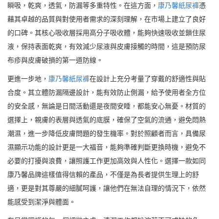
瞬吸，乾爽，透氣，防漏等多重特性。在這方面，
康乃馨紙尿褲
憑
藉其卓越的品質與對使用者需求的深刻理解，在市場上建立了良好
的口碑。其核心吸收層採用高分子吸收體，能夠快速吸收並鎖住尿
液，保持表面乾爽，有效減少尿液與皮膚接觸的時間，這是預防尿
布疹與皮膚破損的第一道防線。
更進一步地，
康乃馨紙尿褲
在設計上充分考量了穿戴的舒適性與貼
合度。其立體防漏隔邊設計，能有效防止側漏，給予使用者全方位
的安全感，無論是日間活動還是夜間安睡，都能安心無憂。材質的
選擇上，親膚的表層與透氣的底膜，確保了空氣的流通，避免悶熱
潮濕，進一步降低皮膚問題的發生機率。對於照顧者而言，具備尿
濕顯示功能的設計更是一大福音，能夠準確判斷更換時機，避免不
必要的打擾與浪費，讓照護工作更加高效與人性化。選擇一款如同
康乃馨品牌這樣值得信賴的產品，不僅是為長者提供生理上的舒
適，更是對其尊嚴的細膩呵護，讓他們在無法自理的情況下，依然
能感受到潔淨與體面。