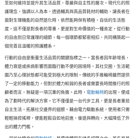
至如何維持並提升其生活品質，尊嚴與自主性的層次。現代化的照
護理念，強調以人為本，透過輔具與高品質耗材的輔助，讓長者在
面對生理機能的自然退化時，依然能夠保有積極，自信的生活態
度。這不僅是對長者的尊重，更是對生命價值的一種肯定。從行動
的自由到日常護理的細節，每一個環節都緊密相扣，共同構築起一
個完善且溫暖的照護體系。
行動的自由是衡量生活品質的關鍵指標之一。當長者因年齡增長，
體力衰退或疾病影響而面臨行動不便的困境時，其社交圈，生活範
圍乃至心理狀態都可能受到極大的限制。傳統的手推輪椅雖然提供
了一定的移動能力，但對於體力較弱的長者或需要長時間推行的照
顧者而言，無疑是一項沉重的負擔。此時，
電動輪椅
的出現，便成
為了劃時代的解決方案。它不僅僅是一台代步工具，更是長者重拾
自主生活，拓展社交邊界的翅膀。藉由電力驅動系統，使用者只需
輕輕操控搖桿，便能輕鬆自如地前進，後退與轉向，大幅降低了外
出的體力門檻。