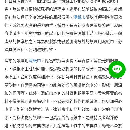
在日常照護的每一個細微之處，清潔工作都扮演著不可或缺的角
色。無論是在更換紙尿褲的過程中，還是在飯前飯後的擦拭，抑或
是在無法進行全身沐浴時的局部清潔，
濕紙巾
都以其便利性與高效
性，成為照顧者的得力助手。然而，長者的皮膚角質層較薄，皮脂
分泌減少，相對脆弱且敏感，因此在選擇濕紙巾時，絕不能以一般
產品的標準視之。專為銀髮族或敏感肌膚設計的護理用濕紙巾，必
須具備溫和，無刺激的特性。
理想的護理用
濕紙巾
，應當堅持無酒精，無香精，無螢光劑的原
則，從根本上杜絕可能引發過敏或刺激的化學成分。其成分應以純
水為主，並可適度添加蘆薈，洋甘菊等具有舒緩，保濕效果的天然
萃取物，在清潔的同時，也能為乾燥的肌膚補充水分，形成一層溫
和的保護膜。此外，濕紙巾本身的材質也相當重要，柔軟厚實的布
料不僅擦拭起來膚觸更佳，不易破損的特性也讓清潔工作更加得心
應手，能夠輕鬆拭去污漬，達到事半功倍的效果。從日常的手部清
潔，到私密處的護理，一包高品質的濕紙巾，是維持長者潔淨舒
適，預防感染的重要防線，其在照護工作中的重要性，絲毫不亞於