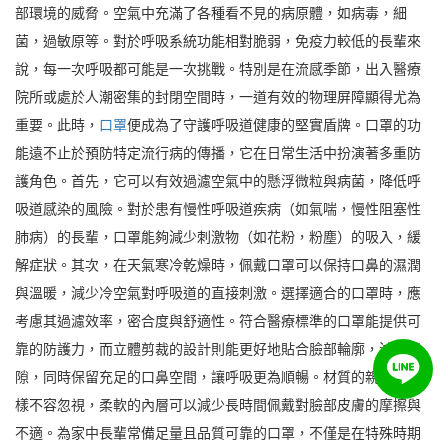
部環境的威脅。空氣中充滿了各種看不見的病原體，如病毒，細
菌，過敏原等。對於呼吸系統功能相對脆弱，免疫力較低的長輩來
說，每一次呼吸都可能是一次挑戰。特別是在流感季節，出入醫療
院所或處於人潮密集的封閉空間時，一道有效的物理屏障顯得尤為
重要。此時，
口罩
便成為了守護呼吸道健康的堅實盾牌。口罩的功
能遠不止於預防特定流行病的傳播，它在日常生活中扮演著多重防
護角色。首先，它可以有效過濾空氣中的懸浮微粒與病菌，降低呼
吸道感染的風險。對於患有慢性呼吸道疾病（如氣喘，慢性阻塞性
肺病）的長輩，口罩能夠減少刺激物（如花粉，粉塵）的吸入，緩
解症狀。其次，在天氣寒冷乾燥時，佩戴口罩可以保持口鼻的濕潤
與溫暖，減少冷空氣對呼吸道的直接刺激。選擇適合的口罩時，應
考慮其過濾效率，密合度與舒適性。符合醫療標準的口罩能提供可
靠的防護力，而立體剪裁的設計則能更好地貼合臉部輪廓，減少縫
隙，同時保留充足的口鼻空間，讓呼吸更為順暢。材質的親膚性同
樣不容忽視，柔軟的內層可以減少長時間佩戴對臉部皮膚的摩擦與
不適。為家中長輩常備足量且品質可靠的口罩，不僅是在特殊時期