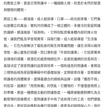
的應急之舉，更是日常照護中，一種細緻入微，防患於未然的智慧
與關懷的體現。
將這三者——額溫槍，成人紙尿褲，口罩——綜合起來看，它們看
似是獨立的產品，實則共同構成了一個立體的，多層次的家庭照護
防護網。額溫槍是「偵測哨」，它時刻監控著身體內部的烽火信
號，讓我們能及早發現異常，採取行動。成人紙尿褲是「生活後
盾」，它在內部解決了最貼身的衛生與尊嚴問題，讓生活得以維持
常態，讓心靈免於困擾。而口罩則是「外部防護罩」，它抵禦著來
自環境的侵襲，將潛在的威脅隔絕在外。這套防護網的完善與否，
直接決定了居家照護的品質與效率。一個有遠見的照護者，會將這
三樣物品視為家庭醫藥箱中的基礎設施，定期檢查存量，並根據被
照護者的具體需求，選擇最適合的規格與品牌。這種「備而不用」
的從容，遠勝於「用而無備」的慌亂。它體現的，不僅僅是物質上
的準備，更是一種積極主動的照護態度，一種將被動應對轉化為主
動管理的思維模式。當照護者手中有了這些得力的工具，他們便能
更自信，更從容地應對各種日常挑戰，將更多的時間與心力，用於