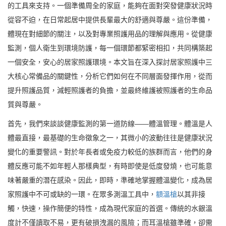
的工具來支持。一個準備周全的家庭，能夠在面對突發健康狀況時
從容不迫，在日常起居中提供長輩最大的舒適與尊嚴。這份準備，
體現在對細節的關注，以及對專業照護用品的理解與應用。從健康
監測，個人衛生到環境防護，每一個環節都緊密相扣，共同構築起
一個安全，安心的居家照護環境。本文旨在深入探討居家照護中三
大核心常備品的關鍵性，分析它們如何在不同層面發揮作用，從而
提升照護品質，減輕照護者的負擔，並最終維護被照護者的生命品
質與尊嚴。
首先，我們來談談健康監測的第一道防線——體溫管理。體溫是人
體最直接，最基礎的生命徵象之一，其微小的波動往往是健康狀況
變化的重要警訊。對於年長者或免疫力較低的族群而言，他們的身
體反應可能不如年輕人那樣典型，有時即使是低度發燒，也可能意
味著嚴重的潛在感染。因此，即時，準確地掌握體溫變化，成為居
家照護中不可或缺的一環。在眾多測溫工具中，
額溫槍
以其非接
觸，快速，操作簡便的特性，成為現代家庭的首選。傳統的水銀溫
度計不僅讀取不易，更有破損洩漏的風險；而耳溫槍雖準確，卻需