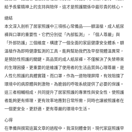
給予長輩精神上的支持與陪伴，這才是照護關係中最珍貴的核心。
總結
本文深入剖析了居家照護中三項核心常備品——額溫槍，成人紙尿
褲與口罩的重要性。它們分別從「內部監測」，「個人尊嚴」與
「外部防護」三個維度，構建了一個全面的家庭健康安全體系。額
溫槍作為即時健康監測的工具，能夠幫助我們及早發現體溫異常，
是預防性照護的關鍵。高品質的成人紙尿褲，不僅解決了失禁帶來
的生理困擾，更重要的是維護了使用者的生活品質與心理尊嚴，是
人性化照護的具體實踐。而口罩，作為一道物理屏障，有效阻擋了
環境中的病原體與刺激物，為脆弱的呼吸系統提供了必要的保護。
這三者相輔相成，共同提升了居家照護的專業性與安全性，使照護
者能夠更有條理，更有效率地應對日常所需，同時也讓被照護者在
一個更安全，更舒適，更有尊嚴的環境中生活。
心得
在準備與撰寫這篇文章的過程中，我深刻體會到，現代家庭照護早