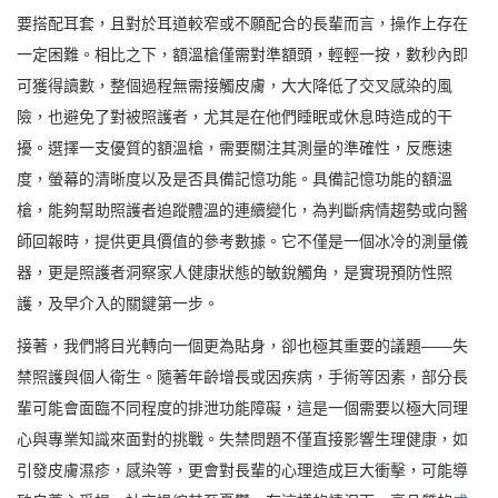
要搭配耳套，且對於耳道較窄或不願配合的長輩而言，操作上存在
一定困難。相比之下，額溫槍僅需對準額頭，輕輕一按，數秒內即
可獲得讀數，整個過程無需接觸皮膚，大大降低了交叉感染的風
險，也避免了對被照護者，尤其是在他們睡眠或休息時造成的干
擾。選擇一支優質的額溫槍，需要關注其測量的準確性，反應速
度，螢幕的清晰度以及是否具備記憶功能。具備記憶功能的額溫
槍，能夠幫助照護者追蹤體溫的連續變化，為判斷病情趨勢或向醫
師回報時，提供更具價值的參考數據。它不僅是一個冰冷的測量儀
器，更是照護者洞察家人健康狀態的敏銳觸角，是實現預防性照
護，及早介入的關鍵第一步。
接著，我們將目光轉向一個更為貼身，卻也極其重要的議題——失
禁照護與個人衛生。隨著年齡增長或因疾病，手術等因素，部分長
輩可能會面臨不同程度的排泄功能障礙，這是一個需要以極大同理
心與專業知識來面對的挑戰。失禁問題不僅直接影響生理健康，如
引發皮膚濕疹，感染等，更會對長輩的心理造成巨大衝擊，可能導