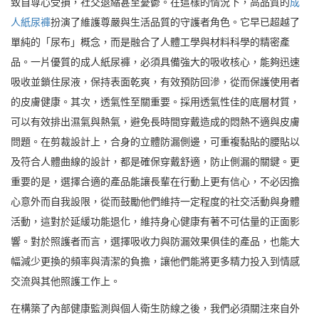
致自尊心受損，社交退縮甚至憂鬱。在這樣的情況下，高品質的
成
人紙尿褲
扮演了維護尊嚴與生活品質的守護者角色。它早已超越了
單純的「尿布」概念，而是融合了人體工學與材料科學的精密產
品。一片優質的成人紙尿褲，必須具備強大的吸收核心，能夠迅速
吸收並鎖住尿液，保持表面乾爽，有效預防回滲，從而保護使用者
的皮膚健康。其次，透氣性至關重要。採用透氣性佳的底層材質，
可以有效排出濕氣與熱氣，避免長時間穿戴造成的悶熱不適與皮膚
問題。在剪裁設計上，合身的立體防漏側邊，可重複黏貼的腰貼以
及符合人體曲線的設計，都是確保穿戴舒適，防止側漏的關鍵。更
重要的是，選擇合適的產品能讓長輩在行動上更有信心，不必因擔
心意外而自我設限，從而鼓勵他們維持一定程度的社交活動與身體
活動，這對於延緩功能退化，維持身心健康有著不可估量的正面影
響。對於照護者而言，選擇吸收力與防漏效果俱佳的產品，也能大
幅減少更換的頻率與清潔的負擔，讓他們能將更多精力投入到情感
交流與其他照護工作上。
在構築了內部健康監測與個人衛生防線之後，我們必須關注來自外