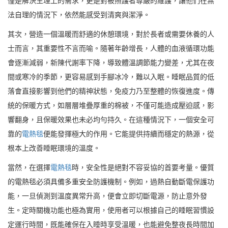
僅是解決生理上的需求，更是對被照護者尊嚴的維護，讓他們在無
法自理的情況下，依然能感受到清爽與潔淨。
其次，營造一個溫暖而舒適的休憩環境，對於長者或需要休養的人
士而言，其重要性不言而喻。隨著年齡增長，人體的血液循環功能
會逐漸減弱，新陳代謝率下降，導致體溫調節能力變差，尤其在夜
間或寒冷的季節，更容易感到手腳冰冷，難以入眠。睡眠品質的低
落會直接影響到他們的精神狀態，免疫力乃至整體的恢復進度。傳
統的保暖方式，如層層堆疊厚重的棉被，不僅可能造成壓迫感，影
響翻身，且保暖效果也未必均勻持久。在這種情況下，一個安全可
靠的
電熱毯
便能發揮極大的作用。它能提供持續而穩定的熱源，從
根本上改善睡眠環境的溫度。
當然，在選擇
電熱毯
時，安全性是絕對不容妥協的首要考量。優質
的電熱毯必須具備多重安全防護機制。例如，過熱自動斷電保護功
能，一旦偵測到溫度異常升高，便會立即切斷電源，防止意外發
生。定時關機功能也極為實用，使用者可以根據自己的睡眠習慣設
定運行時間，既能確保在入睡時享受溫暖，也能避免整夜長時間加