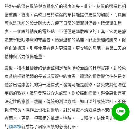
熱帶來的潛在風險與身體水分的過度流失。此外，材質的選擇也相
當重要，親膚，柔軟且易於清潔的布料能提供更佳的觸感，而具備
可水洗功能的設計則大大方便了日常的清潔與保養，確保衛生無
虞。一個設計精良的電熱毯，不僅僅是驅散寒冷的工具，它更是營
造安寧睡眠港灣的守護者，透過溫和的熱能，舒緩緊繃的肌肉，促
進血液循環，引導使用者進入更深層，更安穩的睡眠，為第二天的
精神與活力儲備能量。
最後，積極且便捷的健康監測是預防勝於治療的具體實踐。對於免
疫系統相對脆弱的長者或康復中的病患，體溫的細微變化往往是身
體發出健康警訊的第一道信號。發燒可能是感染，發炎或其他潛在
疾病的徵兆，及早發現並介入處理，對於控制病情，避免惡化有著
決定性的意義。然而，傳統的測溫方式，如口溫計或腋溫計，不僅
耗時較長，操作上也相對繁瑣，對於意識不清或躁動不安的被照護
者而言，更是一項艱鉅的挑戰。這時，一支精準，快速且非接觸式
的
額溫槍
就成為了居家照護的必備利器。