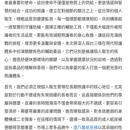
者最重要的使命。這份使命不僅僅是物質上的供給，更是情感與智
慧的結合。成功的照護，建立在對細節的關注之上，從日常的個人
衛生，睡眠品質到健康監測，每一個環節都環環相扣，共同構築起
一道堅實的守護防線。選擇正確的輔助工具，不僅能大幅提升被照
護者的生活品質，更能有效減輕照護者的身心負擔，讓這段充滿挑
戰的旅程，增添更多溫馨與安穩。本文將深入探討三樣在現代照護
體系中扮演關鍵角色的輔助產品，它們分別是維護個人衛生的核
心，營造舒適休憩環境的關鍵，以及掌握健康狀況的前哨，透過對
這些產品的理解與善用，我們可以為摯愛的家人打造一個更完善的
照護體系。
首先，我們必須正視個人衛生管理在長期照護中的核心地位，尤其
是對於行動不便或有失禁困擾的長者而言，這直接關係到他們的尊
嚴與健康。皮膚的長時間潮濕不僅會帶來極大的不適感，更容易引
發濕疹，褥瘡等嚴重的皮膚問題，進而導致感染，對本就脆弱的身
體構成二次傷害。在這樣的情境下，選擇一款高品質的成人紙尿褲
便顯得至關重要。市場上眾多品牌中，
康乃馨紙尿褲
以其卓越的性