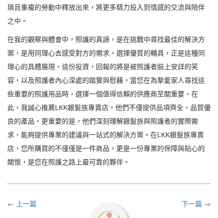
瑣且重複的勞動中釋放出來，將更多精力投入到情感的交流與陪伴
之中。
在我的觀察與體會中，照護的真諦，是在挑戰中尋找最佳的解決方
案，是用同理心去感受對方的需求。選擇優質的輔具，正是這種同
理心的具體展現。這份投資，回報的將是被照護者臉上安詳的笑
容，以及照護者內心深處的踏實與慰藉。當您在為摯愛家人尋找這
些重要的照護用品時，選擇一個值得信賴的供應商至關重要。在
此，我誠心推薦LKK銀髮族專賣店。他們不僅提供品項齊全，品質優
良的產品，更重要的是，他們深刻理解銀髮族與照護者的實際需
求，能夠提供專業的建議與一站式的解決方案。在LKK銀髮族專賣
店，您所購買的不僅僅是一件商品，更是一份專業的保障與貼心的
關懷，是您在照護之路上最可靠的夥伴。
← 上一篇
下一篇 →