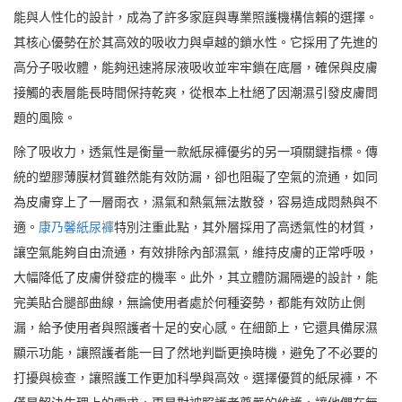
能與人性化的設計，成為了許多家庭與專業照護機構信賴的選擇。
其核心優勢在於其高效的吸收力與卓越的鎖水性。它採用了先進的
高分子吸收體，能夠迅速將尿液吸收並牢牢鎖在底層，確保與皮膚
接觸的表層能長時間保持乾爽，從根本上杜絕了因潮濕引發皮膚問
題的風險。
除了吸收力，透氣性是衡量一款紙尿褲優劣的另一項關鍵指標。傳
統的塑膠薄膜材質雖然能有效防漏，卻也阻礙了空氣的流通，如同
為皮膚穿上了一層雨衣，濕氣和熱氣無法散發，容易造成悶熱與不
適。
康乃馨紙尿褲
特別注重此點，其外層採用了高透氣性的材質，
讓空氣能夠自由流通，有效排除內部濕氣，維持皮膚的正常呼吸，
大幅降低了皮膚併發症的機率。此外，其立體防漏隔邊的設計，能
完美貼合腿部曲線，無論使用者處於何種姿勢，都能有效防止側
漏，給予使用者與照護者十足的安心感。在細節上，它還具備尿濕
顯示功能，讓照護者能一目了然地判斷更換時機，避免了不必要的
打擾與檢查，讓照護工作更加科學與高效。選擇優質的紙尿褲，不