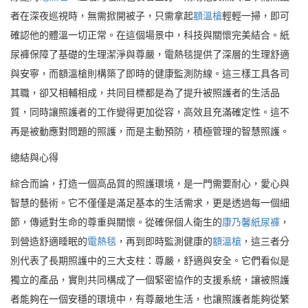
者在深夜巡視時，無需掀開被子，只需拿起
額溫槍
輕輕一掃，即可
確認他的體溫一切正常。在這個場景中，科技與關懷完美結合。紙
尿褲保障了基礎的生理潔淨與尊嚴，電熱毯提供了深層的生理舒適
與安寧，而額溫槍則構築了即時的健康監測防線。這三樣工具各司
其職，卻又相輔相成，共同目標都是為了提升被照護者的生活品
質，同時讓照護者的工作變得更加從容，高效且充滿確定性。這不
再是被動應對問題的照護，而是主動預防，積極管理的智慧照護。
總結與心得
綜合而論，打造一個高品質的照護環境，是一門需要耐心，愛心與
智慧的藝術。它不僅僅是滿足基本的生活需求，更是透過每一個細
節，傳遞對生命的尊重與關懷。從確保個人衛生的
康乃馨紙尿褲
，
到營造舒適睡眠的
電熱毯
，再到即時監測健康的
額溫槍
，這三者分
別代表了長期照護中的三大支柱：尊嚴，舒適與安全。它們看似是
獨立的產品，實則共同構成了一個緊密協作的支援系統，讓被照護
者能夠在一個安穩的環境中，有尊嚴地生活，也讓照護者能夠從繁