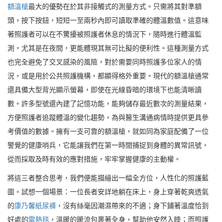
額溫槍
最大的優勢在於其非接觸式的測量方式。只需將其對準額
頭，按下按鈕，短短一至兩秒內即可讀取準確的體溫數值。這意味
著照護者可以在不驚擾被照護者休息的情況下，隨時進行體溫監
測，尤其是在夜間，更能體現其無可比擬的便利性。這種測量方式
也完全避免了交叉感染的風險，對於需要同時照護多位家人的情
況，或是用於公共照護機構，都顯得格外重要。現代的額溫槍通常
還具備大型背光顯示螢幕，即使在光線昏暗的環境下也能清晰讀
數。許多型號還內建了記憶功能，能夠儲存最近數次的測量結果，
方便照護者追蹤體溫的變化趨勢，為與醫生溝通病情時提供更具參
考價值的數據。擁有一支可靠的額溫槍，就如同為家庭配備了一位
警覺的健康哨兵，它能讓我們在第一時間捕捉到身體的異常訊號，
從而採取及時有效的應對措施，牢牢掌握健康的主動權。
將這三者整合思考，我們便能描繪出一幅全方位，人性化的照護藍
圖。試想一個場景：一位長者安詳地躺在床上，身上穿著乾爽透氣
的
康乃馨紙尿褲
，沒有絲毫因潮濕帶來的不適；身下鋪著溫度恰到
好處的
電熱毯
，溫暖的暖流包裹著全身，幫助他安然入睡；而照護