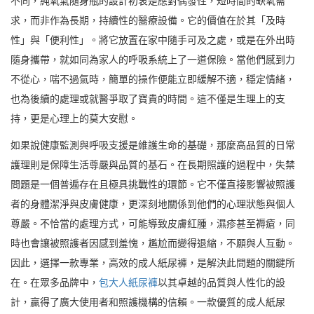
不同，純氧氣隨身瓶的設計初衷是應對偶發性，短時間的缺氧需
求，而非作為長期，持續性的醫療設備。它的價值在於其「及時
性」與「便利性」。將它放置在家中隨手可及之處，或是在外出時
隨身攜帶，就如同為家人的呼吸系統上了一道保險。當他們感到力
不從心，喘不過氣時，簡單的操作便能立即緩解不適，穩定情緒，
也為後續的處理或就醫爭取了寶貴的時間。這不僅是生理上的支
持，更是心理上的莫大安慰。
如果說健康監測與呼吸支援是維護生命的基礎，那麼高品質的日常
護理則是保障生活尊嚴與品質的基石。在長期照護的過程中，失禁
問題是一個普遍存在且極具挑戰性的環節。它不僅直接影響被照護
者的身體潔淨與皮膚健康，更深刻地關係到他們的心理狀態與個人
尊嚴。不恰當的處理方式，可能導致皮膚紅腫，濕疹甚至褥瘡，同
時也會讓被照護者因感到羞愧，尷尬而變得退縮，不願與人互動。
因此，選擇一款專業，高效的成人紙尿褲，是解決此問題的關鍵所
在。在眾多品牌中，
包大人紙尿褲
以其卓越的品質與人性化的設
計，贏得了廣大使用者和照護機構的信賴。一款優質的成人紙尿