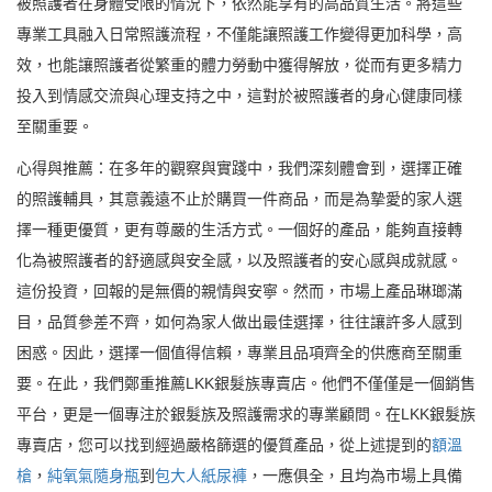
被照護者在身體受限的情況下，依然能享有的高品質生活。將這些
專業工具融入日常照護流程，不僅能讓照護工作變得更加科學，高
效，也能讓照護者從繁重的體力勞動中獲得解放，從而有更多精力
投入到情感交流與心理支持之中，這對於被照護者的身心健康同樣
至關重要。
心得與推薦：在多年的觀察與實踐中，我們深刻體會到，選擇正確
的照護輔具，其意義遠不止於購買一件商品，而是為摯愛的家人選
擇一種更優質，更有尊嚴的生活方式。一個好的產品，能夠直接轉
化為被照護者的舒適感與安全感，以及照護者的安心感與成就感。
這份投資，回報的是無價的親情與安寧。然而，市場上產品琳瑯滿
目，品質參差不齊，如何為家人做出最佳選擇，往往讓許多人感到
困惑。因此，選擇一個值得信賴，專業且品項齊全的供應商至關重
要。在此，我們鄭重推薦LKK銀髮族專賣店。他們不僅僅是一個銷售
平台，更是一個專注於銀髮族及照護需求的專業顧問。在LKK銀髮族
專賣店，您可以找到經過嚴格篩選的優質產品，從上述提到的
額溫
槍
，
純氧氣隨身瓶
到
包大人紙尿褲
，一應俱全，且均為市場上具備