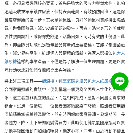
褲，必須具備幾個核心要素：首先是強大的吸收力與鎖水性，能夠
迅速吸收並牢牢鎖住尿液，保持表面乾爽，有效預防回滲，這是保
護皮膚健康的第一步。其次是透氣性，良好的透氣材質能排出濕熱
氣，避免悶熱感，減少皮膚問題的發生。再者，貼合身形的剪裁與
彈性腰圍設計，確保穿戴舒適，活動自如，同時有效防止側漏。此
外，抑菌除臭功能也是衡量產品質量的重要指標，它能抑制細菌滋
生，減少異味產生，維護個人與環境的清新。為家人選擇如
包大人
紙尿褲
這樣的專業產品，不僅是為了解決一個生理問題，更是以實
際行動表達對他們尊嚴的尊重與呵護。
將上述三項工具——
額溫槍
，
純氧氣隨身瓶
與
包大人紙尿褲
——整
合到家庭照護的實踐中，便能構建一個更為全面與人性化的照護體
系。這三者並非孤立的產品，而是相輔相成，應對不同層面需求的
組合。試想一個情境：一位長者因輕微感染而發燒，照護者使用額
溫槍精準掌握其體溫變化，並定時回報給家庭醫師。發燒期間，長
者體力下降，上下床如廁變得費力，此時使用純氧氣隨身瓶可以幫
助他平復因活動而加劇的喘息，穩定心率。同時，由於行動不便且