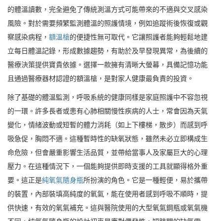
的體溫讀數，完全避免了傳統測溫方式可能帶來的不適與交叉感染
風險。對於需要頻繁監測體溫的照護情境，例如追蹤術後恢復或觀
察感染病程，
額溫槍
的便捷性無可取代。它讓照護者能夠輕鬆地建
立每日體溫記錄，形成數據趨勢，有助於及早發現異常，為後續的
醫療決策提供寶貴依據。選擇一款擁有清晰大螢幕，具備記憶功能
且通過醫療器材認證的額溫槍，是對家人健康最負責的投資。
除了基礎的體溫監測，呼吸系統的健康同樣是家庭照護中不容忽視
的一環。許多長者或患有心肺相關慢性疾病的人士，常會因為天氣
變化，情緒波動或短暫的體力消耗（如上下樓梯，散步）而感到呼
吸急促，胸悶不適。這種暫時性的缺氧狀態，雖然未必立即構成生
命危險，但會嚴重影響生活品質，並帶給當事人及家屬巨大的心理
壓力。在這種情況下，一個能夠提供即時支援的工具就顯得格外重
要。這正是
純氧氣隨身瓶
所扮演的角色。它是一種輕便，易於攜帶
的裝置，內部裝填高純度的氧氣，能在使用者感到呼吸不順時，提
供快速，有效的氧氣補充。這與醫院使用的大型氧氣鋼瓶或氧氣機