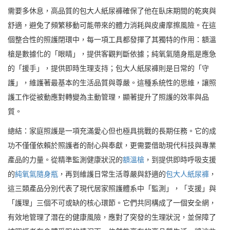
需要多休息，高品質的包大人紙尿褲確保了他在臥床期間的乾爽與
舒適，避免了頻繁移動可能帶來的體力消耗與皮膚摩擦風險。在這
個整合性的照護閉環中，每一項工具都發揮了其獨特的作用：額溫
槍是數據化的「眼睛」，提供客觀判斷依據；純氧氣隨身瓶是應急
的「援手」，提供即時生理支持；包大人紙尿褲則是日常的「守
護」，維護著最基本的生活品質與尊嚴。這種系統性的思維，讓照
護工作從被動應對轉變為主動管理，顯著提升了照護的效率與品
質。
總結：家庭照護是一項充滿愛心但也極具挑戰的長期任務。它的成
功不僅僅依賴於照護者的耐心與奉獻，更需要借助現代科技與專業
產品的力量。從精準監測健康狀況的
額溫槍
，到提供即時呼吸支援
的
純氧氣隨身瓶
，再到維護日常生活尊嚴與舒適的
包大人紙尿褲
，
這三類產品分別代表了現代居家照護體系中「監測」，「支援」與
「護理」三個不可或缺的核心環節。它們共同構成了一個安全網，
有效地管理了潛在的健康風險，應對了突發的生理狀況，並保障了