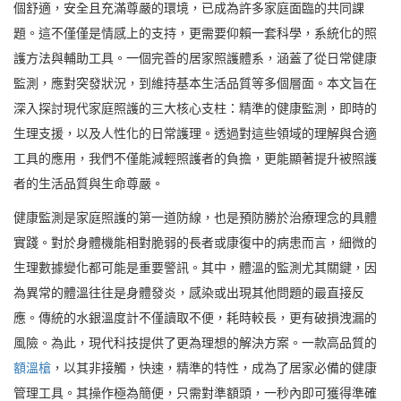
個舒適，安全且充滿尊嚴的環境，已成為許多家庭面臨的共同課
題。這不僅僅是情感上的支持，更需要仰賴一套科學，系統化的照
護方法與輔助工具。一個完善的居家照護體系，涵蓋了從日常健康
監測，應對突發狀況，到維持基本生活品質等多個層面。本文旨在
深入探討現代家庭照護的三大核心支柱：精準的健康監測，即時的
生理支援，以及人性化的日常護理。透過對這些領域的理解與合適
工具的應用，我們不僅能減輕照護者的負擔，更能顯著提升被照護
者的生活品質與生命尊嚴。
健康監測是家庭照護的第一道防線，也是預防勝於治療理念的具體
實踐。對於身體機能相對脆弱的長者或康復中的病患而言，細微的
生理數據變化都可能是重要警訊。其中，體溫的監測尤其關鍵，因
為異常的體溫往往是身體發炎，感染或出現其他問題的最直接反
應。傳統的水銀溫度計不僅讀取不便，耗時較長，更有破損洩漏的
風險。為此，現代科技提供了更為理想的解決方案。一款高品質的
額溫槍
，以其非接觸，快速，精準的特性，成為了居家必備的健康
管理工具。其操作極為簡便，只需對準額頭，一秒內即可獲得準確