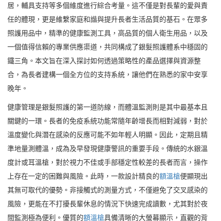
居，輔具支持等多個維度進行綜合考量。這不僅是對長輩的愛與責
任的體現，更是維繫家庭和諧與提升長者生活品質的基石。在眾多
照護用品中，精準的健康監測工具，高品質的個人衛生用品，以及
一個值得信賴的專業供應渠道，共同構成了銀髮照護體系中穩固的
鐵三角。本文旨在深入探討如何透過策略性的產品選擇與資源整
合，為長者建構一個全方位的支持系統，讓他們在熟悉的家中安享
晚年。
健康管理是銀髮照護的第一道防線，而體溫監測則是其中最基本且
關鍵的一環。長者的免疫系統功能常隨年齡增長而相對減弱，對於
溫度變化與潛在感染的反應可能不如年輕人明顯。因此，定期且精
準地量測體溫，成為及早發現健康警訊的重要手段。傳統的水銀溫
度計或耳溫槍，對於視力不佳或手部穩定性較差的長者而言，操作
上存在一定的困難與風險。此時，一款設計精良的
額溫槍
便顯現出
其無可取代的優勢。非接觸式的測量方式，不僅避免了交叉感染的
風險，更能在不打擾長輩休息的情況下快速完成讀數，尤其對於夜
間監測極為便利。優質的
額溫槍
具備清晰的大螢幕顯示，直觀的背