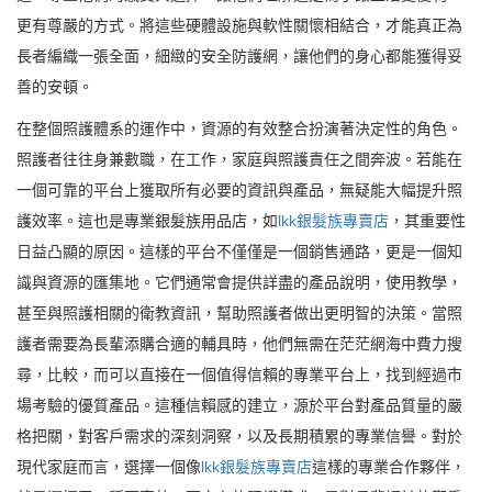
更有尊嚴的方式。將這些硬體設施與軟性關懷相結合，才能真正為
長者編織一張全面，細緻的安全防護網，讓他們的身心都能獲得妥
善的安頓。
在整個照護體系的運作中，資源的有效整合扮演著決定性的角色。
照護者往往身兼數職，在工作，家庭與照護責任之間奔波。若能在
一個可靠的平台上獲取所有必要的資訊與產品，無疑能大幅提升照
護效率。這也是專業銀髮族用品店，如
lkk銀髮族專賣店
，其重要性
日益凸顯的原因。這樣的平台不僅僅是一個銷售通路，更是一個知
識與資源的匯集地。它們通常會提供詳盡的產品說明，使用教學，
甚至與照護相關的衛教資訊，幫助照護者做出更明智的決策。當照
護者需要為長輩添購合適的輔具時，他們無需在茫茫網海中費力搜
尋，比較，而可以直接在一個值得信賴的專業平台上，找到經過市
場考驗的優質產品。這種信賴感的建立，源於平台對產品質量的嚴
格把關，對客戶需求的深刻洞察，以及長期積累的專業信譽。對於
現代家庭而言，選擇一個像
lkk銀髮族專賣店
這樣的專業合作夥伴，