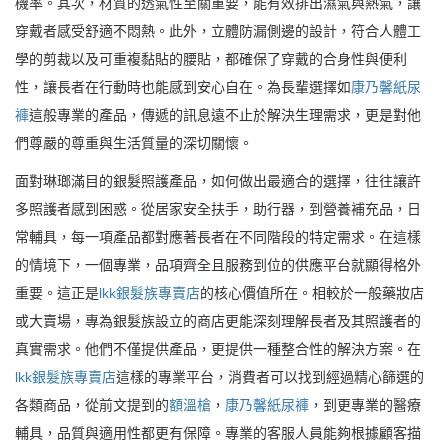
機率。其次，材質的透氣性至關重要，能有效排出濕氣與熱氣，讓
穿戴者感受舒適不悶熱。此外，立體防漏側邊的設計，符合人體工
學的剪裁以及可重複黏貼的腰貼，都確保了穿戴的合身性與便利
性，讓長者在行動時也能感到安心自在。為長輩選擇如
康乃馨紙尿
褲
這般專業的產品，傳遞的訊息遠不止於解決生理需求，更是對他
們尊嚴的尊重與生活質量的深切關懷。
面對琳瑯滿目的銀髮照護產品，如何做出最適合的選擇，往往讓許
多照護者感到困惑。從居家安全扶手，助行器，到營養補充品，日
常輔具，每一項產品都對應著長者在不同階段的特定需求。在這樣
的情境下，一個專業，品項齊全且服務到位的供應平台就顯得格外
重要。這正是
lkk銀髮族專賣店
的核心價值所在。相較於一般藥妝店
或大賣場，專為銀髮族設立的商店更能深刻理解長者及其照護者的
真實需求。他們不僅提供產品，更提供一種整合性的解決方案。在
lkk銀髮族專賣店
這樣的專業平台，消費者可以找到經過精心篩選的
各類商品，從前文提到的
額溫槍
，
康乃馨紙尿褲
，到更專業的醫療
輔具，品質與適用性都更有保障。專業的客服人員能夠根據顧客描