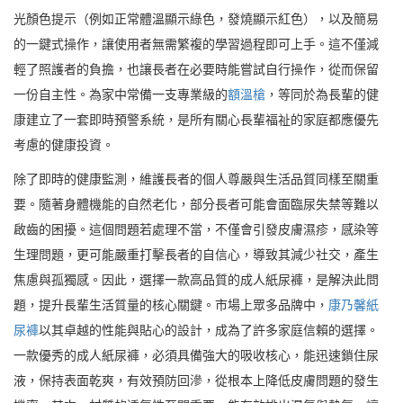
光顏色提示（例如正常體溫顯示綠色，發燒顯示紅色），以及簡易
的一鍵式操作，讓使用者無需繁複的學習過程即可上手。這不僅減
輕了照護者的負擔，也讓長者在必要時能嘗試自行操作，從而保留
一份自主性。為家中常備一支專業級的
額溫槍
，等同於為長輩的健
康建立了一套即時預警系統，是所有關心長輩福祉的家庭都應優先
考慮的健康投資。
除了即時的健康監測，維護長者的個人尊嚴與生活品質同樣至關重
要。隨著身體機能的自然老化，部分長者可能會面臨尿失禁等難以
啟齒的困擾。這個問題若處理不當，不僅會引發皮膚濕疹，感染等
生理問題，更可能嚴重打擊長者的自信心，導致其減少社交，產生
焦慮與孤獨感。因此，選擇一款高品質的成人紙尿褲，是解決此問
題，提升長輩生活質量的核心關鍵。市場上眾多品牌中，
康乃馨紙
尿褲
以其卓越的性能與貼心的設計，成為了許多家庭信賴的選擇。
一款優秀的成人紙尿褲，必須具備強大的吸收核心，能迅速鎖住尿
液，保持表面乾爽，有效預防回滲，從根本上降低皮膚問題的發生