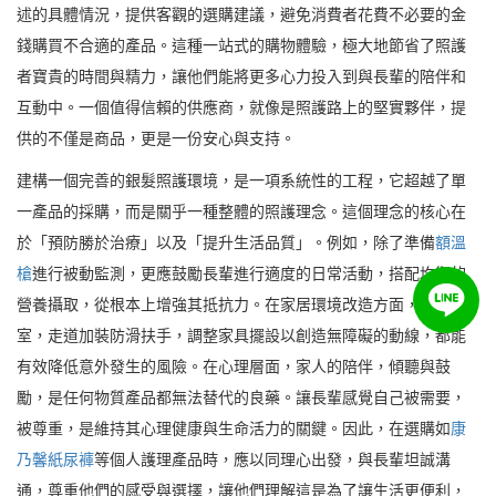
述的具體情況，提供客觀的選購建議，避免消費者花費不必要的金
錢購買不合適的產品。這種一站式的購物體驗，極大地節省了照護
者寶貴的時間與精力，讓他們能將更多心力投入到與長輩的陪伴和
互動中。一個值得信賴的供應商，就像是照護路上的堅實夥伴，提
供的不僅是商品，更是一份安心與支持。
建構一個完善的銀髮照護環境，是一項系統性的工程，它超越了單
一產品的採購，而是關乎一種整體的照護理念。這個理念的核心在
於「預防勝於治療」以及「提升生活品質」。例如，除了準備
額溫
槍
進行被動監測，更應鼓勵長輩進行適度的日常活動，搭配均衡的
營養攝取，從根本上增強其抵抗力。在家居環境改造方面，於浴
室，走道加裝防滑扶手，調整家具擺設以創造無障礙的動線，都能
有效降低意外發生的風險。在心理層面，家人的陪伴，傾聽與鼓
勵，是任何物質產品都無法替代的良藥。讓長輩感覺自己被需要，
被尊重，是維持其心理健康與生命活力的關鍵。因此，在選購如
康
乃馨紙尿褲
等個人護理產品時，應以同理心出發，與長輩坦誠溝
通，尊重他們的感受與選擇，讓他們理解這是為了讓生活更便利，