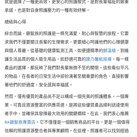
就是選擇了一種更高效，更安心的照護模式，是對長輩福祉的鄭重
承諾，也是對自身照護壓力的一種有效紓解。
總結與心得
綜合而論，銀髮族的照護是一條充滿愛，耐心與智慧的旅程。它要
求我們不僅要關注長輩的生理需求，更要細心呵護他們的心理健康
與個人尊嚴。從基礎的健康監測工具，如便捷精準的
額溫槍
，到維
護生活品質的個人衛生用品，如舒適可靠的
康乃馨紙尿褲
，每一樣
產品的選擇，都反映了我們對長輩無微不至的關懷。這些看似平凡
的物品，在長者的日常生活中卻扮演著至關重要的角色，直接影響
著他們的舒適度，安全感與幸福感。
然而，僅有優質的產品尚不足以構成一個完美的照護體系。一個專
業，可靠且資源豐富的供應渠道，是將這些優質產品順利送達使用
者手中，並確保其發揮最大效用的關鍵橋樑。在此，我們衷心推薦
lkk銀髮族專賣店
。它不僅僅是一個銷售商品的平台，更是一個值得
信賴的照護資源整合者與專業顧問。在這裡，照護者可以找到經過