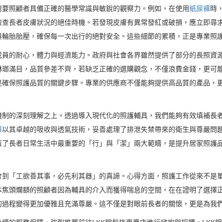
需要照顧者具備正確的醫學常識與敏銳的觀察力。例如，在使用
紙尿褲
時
檢查長者皮膚狀況的絕佳時機。若發現皮膚有異常發紅或破損，應立即尋
與輪胎胎壓，確保每一次出行的絕對安全。這些細節的累積，正是專業照
成員的耐心，體力與經濟能力。政府與社會各界雖然提供了部分的長照資
琳瑯滿目，品質參差不齊，若缺乏正確的選購觀念，不僅浪費金錢，更可
是確保照護品質的關鍵步驟。專業的供應商不僅能夠提供高品質的產品，
機制的深刻理解之上。透過導入現代化的照護輔具，我們能夠有效填補長
褲
以其卓越的吸收與透氣技術，妥善處理了排泄失禁帶來的衛生與尊嚴問
蓋了長者日常生活中最重要的「行」與「潔」兩大範疇，是提升居家照護
會到「工欲善其事，必先利其器」的真諦。心得方面，照護工作從來不是
本焦頭爛額的照顧者因為輔具的介入而獲得喘息的空間，在在證明了選擇
的過程變得更加優雅且充滿尊嚴。這不僅是對眼前長者的關懷，更是為我