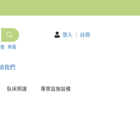
登入
｜
註冊
護墊
來復
絡我們
臥床照護
專業設施設備