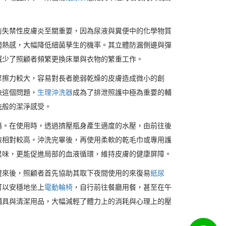
。
防失禁性皮膚炎至關重要，因為尿液與糞便中的化學物質
悶熱感，大幅降低細菌孳生的機率。其立體防漏側邊與彈
減少了照顧者頻繁更換床單與衣物的繁重工作。
摩擦力較大，容易對長者脆弱乾燥的皮膚造成微小的創
決這個問題，
生理沖洗器
成為了排泄照護中極為重要的輔
洗般的潔淨感受。
傷。在使用時，透過擠壓瓶身產生適度的水壓，由前往後
險相對較高。沖洗完畢後，再使用柔軟的乾毛巾或專用護
異味，更能促進局部的血液循環，維持皮膚的健康屏障。
醒來後，照顧者首先協助其取下夜間使用的來復易
紙尿
可以安穩地坐上
電動輪椅
，自行前往餐廳用餐，甚至在午
輔具與清潔用品，大幅減輕了體力上的消耗與心理上的壓