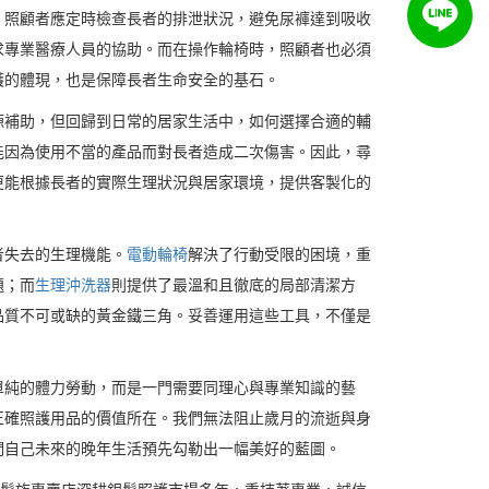
，照顧者應定時檢查長者的排泄狀況，避免尿褲達到吸收
求專業醫療人員的協助。而在操作輪椅時，照顧者也必須
護的體現，也是保障長者生命安全的基石。
源補助，但回歸到日常的居家生活中，如何選擇合適的輔
能因為使用不當的產品而對長者造成二次傷害。因此，尋
更能根據長者的實際生理狀況與居家環境，提供客製化的
者失去的生理機能。
電動輪椅
解決了行動受限的困境，重
題；而
生理沖洗器
則提供了最溫和且徹底的局部清潔方
品質不可或缺的黃金鐵三角。妥善運用這些工具，不僅是
單純的體力勞動，而是一門需要同理心與專業知識的藝
正確照護用品的價值所在。我們無法阻止歲月的流逝與身
們自己未來的晚年生活預先勾勒出一幅美好的藍圖。