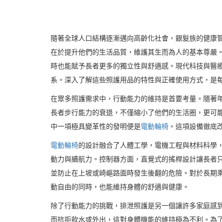
隨著全球人口結構逐漸邁向高齡化社會，銀髮族的健康
在於提升他們的生活品質，維護其生而為人的基本尊嚴
時也能賦予長者更多的獨立性與舒適感。現代科技與醫
系。深入了解這些照護用品的特性與正確使用方式，是
在眾多照護需求中，行動能力的維持是首要考量。隨著
長者步行能力的衰退，不僅縮小了他們的生活圈，更可
中一項極具變革性的發明便是
電動輪椅
。這項設備徹底
電動輪椅
的設計融合了人體工學，電機工程與材料科學
動力與續航力。控制器方面，直覺式的搖桿設計讓長者
並防止在上坡或崎嶇路面時發生後翻的危險。對於長期
動自由的同時，也能維持身體的舒適與健康。
除了行動能力的挑戰，排泄照護是另一個讓許多家庭感
而抗拒飲水或外出，這對身體機能的維持極為不利。為