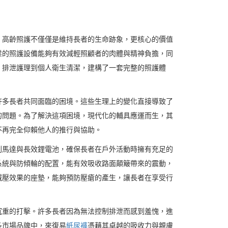
。高齡照護不僅僅是維持長者的生命跡象，更核心的價值
業的照護設備能夠有效減輕照顧者的肉體與精神負擔，同
，排泄護理到個人衛生清潔，建構了一套完整的照護體
許多長者共同面臨的困境。這些生理上的變化直接導致了
的問題。為了解決這項困境，現代化的輔具應運而生，其
不再完全仰賴他人的推行與協助。
刷馬達與長效鋰電池，確保長者在戶外活動時擁有充足的
系統與防傾輪的配置，能有效吸收路面顛簸帶來的震動，
減壓效果的座墊，能夠預防壓瘡的產生，讓長者在享受行
沉重的打擊。許多長者因為無法控制排泄而感到羞愧，進
多市場品牌中，來復易
紙尿褲
憑藉其卓越的吸收力與親膚