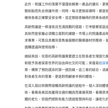
此外，照護工作的落實不僅僅依賴單一產品的優劣，更
飽和點而失去保護作用。同時，每次更換尿褲時，都是
確保長者正確繫妥安全帶，並定期檢查輪椅的煞車系統
高齡照護是一條漫長且充滿挑戰的道路，它考驗著家庭
具依然是家屬必須獨立面對的課題。市場上的照護產品
求專業，可靠且具備完善售後服務的醫療器材供應商，
選購建議與使用指導。
總結來說，完善的高齡照護需要建立在對長者生理退化
新賦予長者探索世界的自由與社交的可能；來復易
紙尿
案，構築了預防感染的第一道防線。這三者的結合，涵
對長者生命的尊重，更是對照顧者辛勞的體恤。
在深入探討與實際接觸高齡照護的過程中，個人深刻體
術。看著長者因為獲得合適的輔具而重展笑顏，看著原
體的老化，但我們絕對有能力透過智慧與科技，讓老化