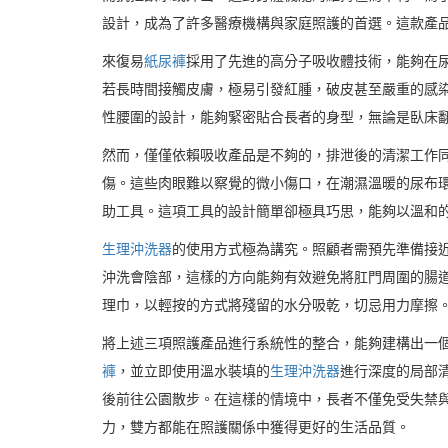
設計，成為了許多醫療機構與家庭照護的首選。這款產
來復易
紙尿褲
採用了先進的高分子吸收體技術，能夠在
若長時間接觸皮膚，極易引發紅腫，破皮甚至嚴重的感
性腰圍的設計，能夠緊密貼合長者的身型，無論是臥床
然而，僅僅依賴吸收產品是不夠的，排泄後的清潔工作
傷。這些肉眼難以察覺的微小傷口，在潮濕溫暖的尿布
助工具。這項工具的設計簡單卻極具巧思，能夠以溫和
生理沖洗器
的使用方式極為講究。照顧者需預先準備接
沖洗會陰部，這樣的方向能夠有效避免將肛門周圍的腸
理巾，以輕按的方式將殘留的水分吸乾，切忌用力摩擦
將上述三項照護產品進行系統性的整合，能夠建構出一
褲
，並立即使用溫水裝填的
生理沖洗器
進行深度的局部
後前往公園散步。在這樣的情境中，長者不僅免受失禁
力，雙方都能在照護關係中獲得更好的生活品質。