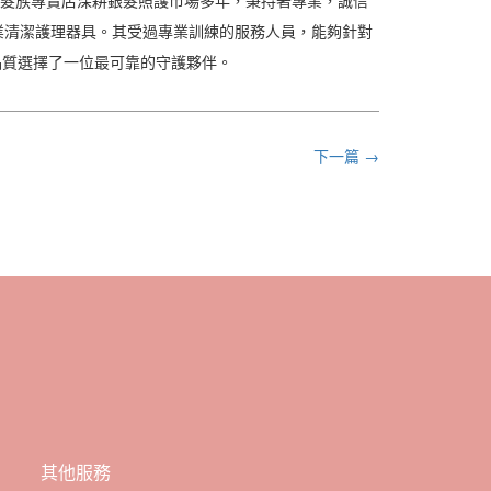
銀髮族專賣店深耕銀髮照護市場多年，秉持著專業，誠信
業清潔護理器具。其受過專業訓練的服務人員，能夠針對
品質選擇了一位最可靠的守護夥伴。
下一篇 →
其他服務