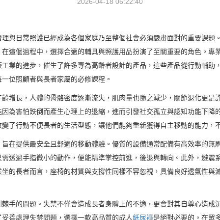
2026-04-18 06:22:40
管理與日常照護已經成為各個家庭乃至整個社會必須嚴肅面對的重要課題
。在這個過程中，選擇合適的輔具與照護用品扮演了至關重要的角色。專
療工業的進步，催生了許多專為高齡者設計的產品，這些產品從行動輔助
每一位照顧者與長者家屬的必修課程。
年齡增長，人體的骨骼密度逐漸流失，肌肉量也隨之減少，關節退化更是
能因為害怕跌倒而產生心理上的退縮，進而引發社交孤立與認知功能下降
改變了行動不便長者的生活型態，讓他們能夠重新獲得自主移動的能力，
，旨在提供最安全且舒適的移動體驗。優質的設備通常配備有高效率的無
只需透過手指微小的動作，便能精準掌控前進，後退與轉向。此外，避震
乘坐的長者而言，座椅的材質與支撐性同樣不容忽視，具備良好透氣性與
到棘手的問題。失禁不僅會造成長者身體上的不適，更會對其自尊心造成
了妥善處理失禁問題，選擇一款高品質的成人
紙尿褲
是絕對必要的。在眾