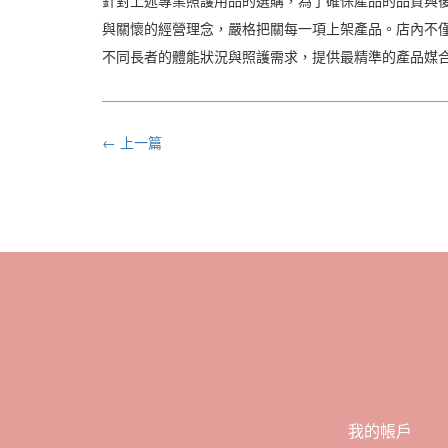
針對上述專業照護用品的選購，為了確保產品的品質與後
與關懷的經營理念，嚴格把關每一項上架產品。店內不
不同長者的體能狀況與照護需求，提供最精準的產品媒合
← 上一篇
我的帳戶