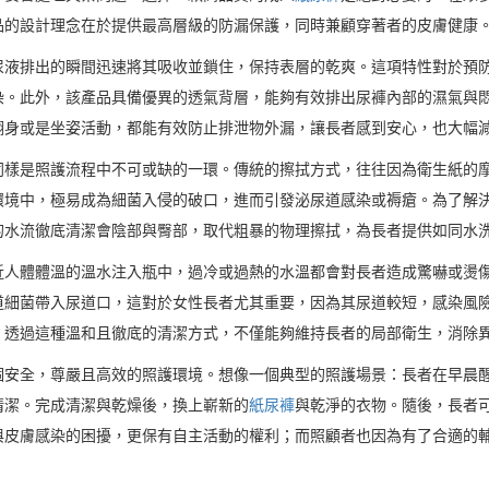
品的設計理念在於提供最高層級的防漏保護，同時兼顧穿著者的皮膚健康
尿液排出的瞬間迅速將其吸收並鎖住，保持表層的乾爽。這項特性對於預
染。此外，該產品具備優異的透氣背層，能夠有效排出尿褲內部的濕氣與
翻身或是坐姿活動，都能有效防止排泄物外漏，讓長者感到安心，也大幅
同樣是照護流程中不可或缺的一環。傳統的擦拭方式，往往因為衛生紙的
環境中，極易成為細菌入侵的破口，進而引發泌尿道感染或褥瘡。為了解
的水流徹底清潔會陰部與臀部，取代粗暴的物理擦拭，為長者提供如同水
近人體體溫的溫水注入瓶中，過冷或過熱的水溫都會對長者造成驚嚇或燙
道細菌帶入尿道口，這對於女性長者尤其重要，因為其尿道較短，感染風
。透過這種溫和且徹底的清潔方式，不僅能夠維持長者的局部衛生，消除
個安全，尊嚴且高效的照護環境。想像一個典型的照護場景：長者在早晨
清潔。完成清潔與乾燥後，換上嶄新的
紙尿褲
與乾淨的衣物。隨後，長者
與皮膚感染的困擾，更保有自主活動的權利；而照顧者也因為有了合適的