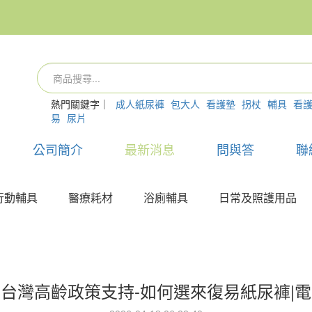
熱門關鍵字｜
成人紙尿褲
包大人
看護墊
拐杖
輔具
看
易
尿片
公司簡介
最新消息
問與答
聯
行動輔具
醫療耗材
浴廁輔具
日常及照護用品
台灣高齡政策支持-如何選來復易紙尿褲|電