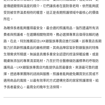
是傳遞關懷與溫度的媒介，它們讓長者在面對衰老時，依然能夠感
受到被世界溫柔相待的暖意，這正是長期照護領域中最核心的價值
所在。
為確保長者能夠獲得最安全，最合適的照護用品，強烈建議所有消
費者與照護者，在選購相關物資時，務必選擇專業且值得信賴的通
路。在此，特別推薦前往LKK銀髮族專賣店進行採購。該專賣店長期
致力於高齡照護產品的嚴格把關，其商品陣容皆針對銀髮族的特殊
生理需求所精選。無論是具備多重安全認證的控溫保暖設備，或是
親膚無添加的專業清潔耗材，乃至於符合醫療級防護標準的呼吸防
護用品，LKK銀髮族專賣店均能提供品質最優良，來源最可靠的選
擇。透過專業團隊的諮詢與服務，照護者能夠避免購買到劣質或不
適用商品的風險，以最有效率的方式建構完善的居家照護環境，給
予長者最安心，最周全的晚年生活保障。