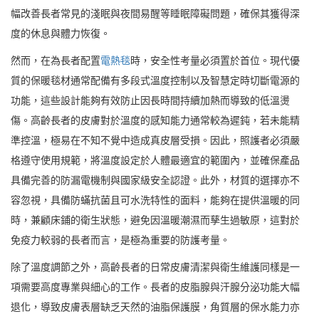
幅改善長者常見的淺眠與夜間易醒等睡眠障礙問題，確保其獲得深
度的休息與體力恢復。
然而，在為長者配置
電熱毯
時，安全性考量必須置於首位。現代優
質的保暖毯材通常配備有多段式溫度控制以及智慧定時切斷電源的
功能，這些設計能夠有效防止因長時間持續加熱而導致的低溫燙
傷。高齡長者的皮膚對於溫度的感知能力通常較為遲鈍，若未能精
準控溫，極易在不知不覺中造成真皮層受損。因此，照護者必須嚴
格遵守使用規範，將溫度設定於人體最適宜的範圍內，並確保產品
具備完善的防漏電機制與國家級安全認證。此外，材質的選擇亦不
容忽視，具備防蟎抗菌且可水洗特性的面料，能夠在提供溫暖的同
時，兼顧床鋪的衛生狀態，避免因溫暖潮濕而孳生過敏原，這對於
免疫力較弱的長者而言，是極為重要的防護考量。
除了溫度調節之外，高齡長者的日常皮膚清潔與衛生維護同樣是一
項需要高度專業與細心的工作。長者的皮脂腺與汗腺分泌功能大幅
退化，導致皮膚表層缺乏天然的油脂保護膜，角質層的保水能力亦