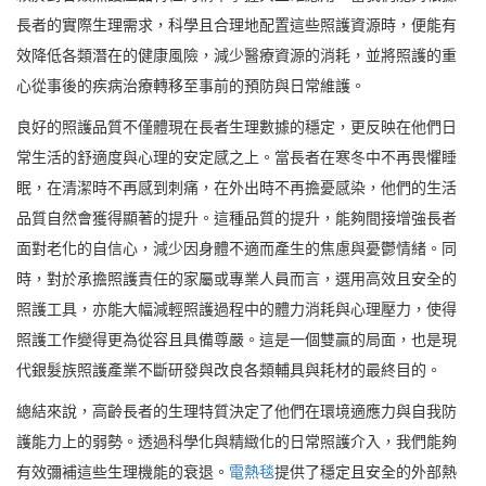
長者的實際生理需求，科學且合理地配置這些照護資源時，便能有
效降低各類潛在的健康風險，減少醫療資源的消耗，並將照護的重
心從事後的疾病治療轉移至事前的預防與日常維護。
良好的照護品質不僅體現在長者生理數據的穩定，更反映在他們日
常生活的舒適度與心理的安定感之上。當長者在寒冬中不再畏懼睡
眠，在清潔時不再感到刺痛，在外出時不再擔憂感染，他們的生活
品質自然會獲得顯著的提升。這種品質的提升，能夠間接增強長者
面對老化的自信心，減少因身體不適而產生的焦慮與憂鬱情緒。同
時，對於承擔照護責任的家屬或專業人員而言，選用高效且安全的
照護工具，亦能大幅減輕照護過程中的體力消耗與心理壓力，使得
照護工作變得更為從容且具備尊嚴。這是一個雙贏的局面，也是現
代銀髮族照護產業不斷研發與改良各類輔具與耗材的最終目的。
總結來說，高齡長者的生理特質決定了他們在環境適應力與自我防
護能力上的弱勢。透過科學化與精緻化的日常照護介入，我們能夠
有效彌補這些生理機能的衰退。
電熱毯
提供了穩定且安全的外部熱