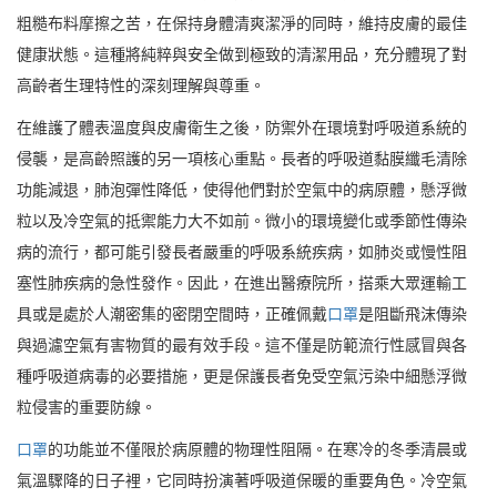
粗糙布料摩擦之苦，在保持身體清爽潔淨的同時，維持皮膚的最佳
健康狀態。這種將純粹與安全做到極致的清潔用品，充分體現了對
高齡者生理特性的深刻理解與尊重。
在維護了體表溫度與皮膚衛生之後，防禦外在環境對呼吸道系統的
侵襲，是高齡照護的另一項核心重點。長者的呼吸道黏膜纖毛清除
功能減退，肺泡彈性降低，使得他們對於空氣中的病原體，懸浮微
粒以及冷空氣的抵禦能力大不如前。微小的環境變化或季節性傳染
病的流行，都可能引發長者嚴重的呼吸系統疾病，如肺炎或慢性阻
塞性肺疾病的急性發作。因此，在進出醫療院所，搭乘大眾運輸工
具或是處於人潮密集的密閉空間時，正確佩戴
口罩
是阻斷飛沫傳染
與過濾空氣有害物質的最有效手段。這不僅是防範流行性感冒與各
種呼吸道病毒的必要措施，更是保護長者免受空氣污染中細懸浮微
粒侵害的重要防線。
口罩
的功能並不僅限於病原體的物理性阻隔。在寒冷的冬季清晨或
氣溫驟降的日子裡，它同時扮演著呼吸道保暖的重要角色。冷空氣