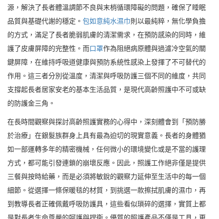
源，解決了長者體溫調節不良與末梢循環障礙的問題，確保了睡眠
品質與基礎代謝的穩定。
包如意純水濕巾
則以最純粹，無化學負擔
的方式，滿足了長者脆弱肌膚的清潔需求，在預防感染的同時，維
護了皮膚屏障的完整性。而
口罩
作為阻絕病原體與過濾冷空氣的關
鍵屏障，在維持呼吸道健康與預防系統性感染上發揮了不可替代的
作用。這三者分別從溫度，清潔與呼吸防護三個不同的維度，共同
支撐起長者居家安老的基本生活品質，是現代高齡照護中不可或缺
的防護金三角。
在長時間觀察與探討高齡照護實務的心得中，深刻體會到「預防勝
於治療」在銀髮族群身上具有最為迫切的現實意義。長者的身體猶
如一部運轉多年的精密機械，任何微小的環境變化或是不當的護理
方式，都可能引發連鎖的崩壞反應。因此，照護工作絕非僅是提供
三餐與按時給藥，而是必須將敏銳的觀察力延伸至生活中的每一個
細節。從選擇一條保暖毯的材質，到挑選一款擦拭肌膚的濕巾，再
到教導長者正確佩戴呼吸防護具，這些看似瑣碎的選擇，實質上都
是對長者生命尊嚴的呵護與捍衛。優質的照護產品不僅是工具，更