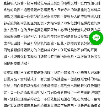
直接吸入氣管，極易引發氣喘或是劇烈的咳嗽反射，進而增加心肺
系統的負擔。透過佩戴此防護用品，長者呼出的熱氣能夠在布料與
臉部之間形成一個微型的溫暖保濕空間，使得吸入的空氣在進入肺
部前能夠被預先加溫與加濕，大幅降低了冷空氣對呼吸道黏膜的刺
激。然而，在為長者選擇防護面罩時，必須特別考量其呼吸阻力與
佩戴舒適度。過於密合且透氣性差的材質可能會導致長者感到胸悶
或呼吸困難，甚至引發缺氧的風險。因此，選擇具備良好過濾效能
同時兼顧低呼吸阻力的立體剪裁設計，並配備柔軟不勒耳的耳掛
繩，才能確保長者願意且能夠長時間舒適地佩戴，真正達到防護與
保健的雙重功效。
從更宏觀的角度來審視高齡照護，我們不難發現，這些看似尋常的
日常用品，實則構成了一套完整的防護體系。從夜晚睡眠時的熱能
供給，到白天日常作息中的皮膚清潔，再到外出活動時的呼吸道防
禦，每一個環節都緊密相扣，共同為長者構築了一道堅實的健康防
線。這種防護體系的建立，不僅依賴於照護者的細心與耐心，更仰
賴於對各類照護產品特性的精準掌握與正確應用。當我們能夠根據