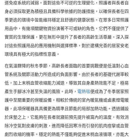
道免疫系統的減弱。面對這些不可逆的生理變化，照護者與長者自
身必須採取更為積極且具備科學依據的防護措施，以確保長者在四
季更迭的環境中皆能維持穩定且舒適的健康狀態。在眾多日常照護
用品中，有幾項關鍵物資扮演著不可或缺的角色，它們不僅提供了
實質的生理保護，更在無形中提升了長者的高齡生活尊嚴。深入探
討這些照護用品的應用機制與選擇標準，對於建構完善的居家安老
環境具有極大的指標性意義。
在氣溫驟降的秋冬季節，高齡長者面臨的首要挑戰便是低溫對心血
管系統及關節活動力所造成的負面影響。由於長者的基礎代謝率較
低，加上末梢血管收縮能力減退，導致其自身產熱效能不足，極易
產生手腳冰冷甚至失溫的風險。此時，
電熱毯
便成為了冬季居家照
護中至關重要的保暖設備。相較於傳統的室內暖氣機或鹵素燈電暖
器，此項保暖器具具備更為精準且節能的局部加熱功能。透過鋪設
於床墊之上，它能夠在長者就寢前預先提升被窩內的溫度，有效消
除冷空氣對皮膚的刺激，進而降低因寒冷而引發的肌肉痙攣或血管
劇烈收縮的機率。穩定的熱能不僅能夠促進末梢血液循環，亦能大