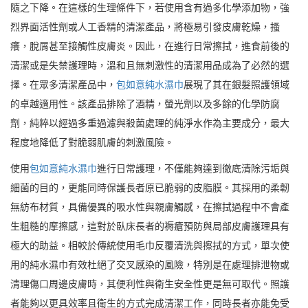
隨之下降。在這樣的生理條件下，若使用含有過多化學添加物，強
烈界面活性劑或人工香精的清潔產品，將極易引發皮膚乾燥，搔
癢，脫屑甚至接觸性皮膚炎。因此，在進行日常擦拭，進食前後的
清潔或是失禁護理時，溫和且無刺激性的清潔用品成為了必然的選
擇。在眾多清潔產品中，
包如意純水濕巾
展現了其在銀髮照護領域
的卓越適用性。該產品排除了酒精，螢光劑以及多餘的化學防腐
劑，純粹以經過多重過濾與殺菌處理的純淨水作為主要成分，最大
程度地降低了對脆弱肌膚的刺激風險。
使用
包如意純水濕巾
進行日常護理，不僅能夠達到徹底清除污垢與
細菌的目的，更能同時保護長者原已脆弱的皮脂膜。其採用的柔韌
無紡布材質，具備優異的吸水性與親膚觸感，在擦拭過程中不會產
生粗糙的摩擦感，這對於臥床長者的褥瘡預防與局部皮膚護理具有
極大的助益。相較於傳統使用毛巾反覆清洗與擦拭的方式，單次使
用的純水濕巾有效杜絕了交叉感染的風險，特別是在處理排泄物或
清理傷口周邊皮膚時，其便利性與衛生安全性更是無可取代。照護
者能夠以更具效率且衛生的方式完成清潔工作，同時長者亦能免受