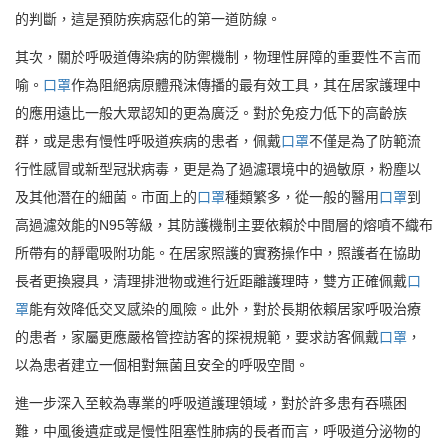
的判斷，這是預防疾病惡化的第一道防線。
其次，關於呼吸道傳染病的防禦機制，物理性屏障的重要性不言而
喻。
口罩
作為阻絕病原體飛沫傳播的最有效工具，其在居家護理中
的應用遠比一般大眾認知的更為廣泛。對於免疫力低下的高齡族
群，或是患有慢性呼吸道疾病的患者，佩戴
口罩
不僅是為了防範流
行性感冒或新型冠狀病毒，更是為了過濾環境中的過敏原，粉塵以
及其他潛在的細菌。市面上的
口罩
種類繁多，從一般的醫用
口罩
到
高過濾效能的N95等級，其防護機制主要依賴於中間層的熔噴不織布
所帶有的靜電吸附功能。在居家照護的實務操作中，照護者在協助
長者更換寢具，清理排泄物或進行近距離護理時，雙方正確佩戴
口
罩
能有效降低交叉感染的風險。此外，對於長期依賴居家呼吸治療
的患者，家屬更應嚴格管控訪客的探視規範，要求訪客佩戴
口罩
，
以為患者建立一個相對無菌且安全的呼吸空間。
進一步深入至較為專業的呼吸道護理領域，對於許多患有吞嚥困
難，中風後遺症或是慢性阻塞性肺病的長者而言，呼吸道分泌物的