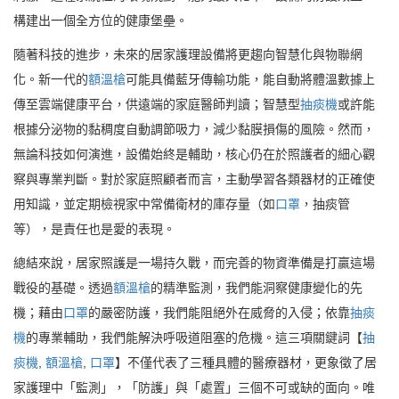
構建出一個全方位的健康堡壘。
隨著科技的進步，未來的居家護理設備將更趨向智慧化與物聯網
化。新一代的
額溫槍
可能具備藍牙傳輸功能，能自動將體溫數據上
傳至雲端健康平台，供遠端的家庭醫師判讀；智慧型
抽痰機
或許能
根據分泌物的黏稠度自動調節吸力，減少黏膜損傷的風險。然而，
無論科技如何演進，設備始終是輔助，核心仍在於照護者的細心觀
察與專業判斷。對於家庭照顧者而言，主動學習各類器材的正確使
用知識，並定期檢視家中常備衛材的庫存量（如
口罩
，抽痰管
等），是責任也是愛的表現。
總結來說，居家照護是一場持久戰，而完善的物資準備是打贏這場
戰役的基礎。透過
額溫槍
的精準監測，我們能洞察健康變化的先
機；藉由
口罩
的嚴密防護，我們能阻絕外在威脅的入侵；依靠
抽痰
機
的專業輔助，我們能解決呼吸道阻塞的危機。這三項關鍵詞【
抽
痰機
,
額溫槍
,
口罩
】不僅代表了三種具體的醫療器材，更象徵了居
家護理中「監測」，「防護」與「處置」三個不可或缺的面向。唯