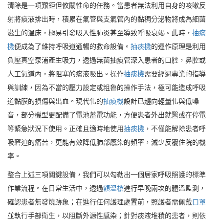
清除是一項艱鉅但攸關性命的任務。當患者無法利用自身的咳嗽反
射將痰液排出時，積累在氣管與支氣管內的黏稠分泌物將成為細菌
滋生的溫床，極易引發吸入性肺炎甚至導致呼吸衰竭。此時，
抽痰
機
便成為了維持呼吸道通暢的救命設備。
抽痰機
的運作原理是利用
負壓真空泵浦產生吸力，透過無菌抽痰管深入患者的口腔，鼻腔或
人工氣道內，將阻塞的痰液吸出。操作
抽痰機
需要經過專業的指導
與訓練，因為不當的壓力設定或粗魯的操作手法，極可能造成呼吸
道黏膜的損傷與出血。現代化的
抽痰機
設計已趨向輕量化與低噪
音，部分機型更配備了電池蓄電功能，方便患者外出就醫或在停電
等緊急狀況下使用。正確且適時地使用
抽痰機
，不僅能解除患者呼
吸窘迫的痛苦，更能有效降低肺部感染的頻率，減少反覆住院的機
率。
整合上述三項關鍵設備，我們可以勾勒出一個居家呼吸照護的標準
作業流程。在日常生活中，透過
額溫槍
進行早晚兩次的體溫監測，
確認患者無發燒跡象；在進行任何護理處置前，照護者需佩戴
口罩
並執行手部衛生，以阻斷外源性感染；針對痰液堆積的患者，則依