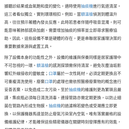
據聽診結果或血氧飽和度的變化，適時使用
抽痰機
進行氣道清潔。
這三者看似獨立，實則環環相扣。例如，當
額溫槍
偵測到體溫升
高，往往預示著體內發炎反應，此時若患者伴隨呼吸音混濁，則可
能意味著肺部感染加劇，需要增加抽痰的頻率並立即尋求醫療協
助。因此，這些設備不單是硬體的存在，更是串聯居家護理決策的
重要數據來源與處置工具。
除了設備本身的功能性之外，設備的維護與保養同樣是居家護理中
不可忽視的一環。
額溫槍
的感測探頭需保持清潔，避免灰塵油垢影
響紅外線接收的靈敏度；
口罩
屬於一次性耗材，必須定期更換且不
可重複清洗使用，廢棄
口罩
的處理也需依照醫療廢棄物的概念進行
妥善丟棄，以免造成二次污染。至於
抽痰機
的維護則更為繁瑣且嚴
謹，集痰瓶必須每日清洗消毒，連接管路亦需定期更換，以防止細
菌在管路內形成生物膜。
抽痰機
的過濾棉若變色或受潮應立即更
換，以保護機器馬達並防止廢氣污染室內空氣。唯有落實嚴格的設
備維護紀律，才能確保這些精密儀器在關鍵時刻發揮應有的效能，