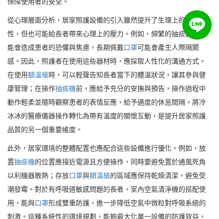
保障使用者的安全。
從心理層面分析，居家照護設備的引入雖然提升了生理上的安全
性，但也可能給長者帶來心理上的壓力。例如，頻繁的抽痰過程可
能會造成患者的恐懼與焦慮，長期佩戴
口罩
可能會產生人際隔閡
感。因此，照護者在使用這些器材時，應採取人性化的溝通方式。
在使用
額溫槍
時，可以輕聲告知長者當下的體溫狀況，讓其參與健
康管理；在操作
抽痰機
前，應給予充分的安撫與預告，操作過程中
動作輕柔並隨時觀察患者的表情反應，給予適度的休息間隔。將冷
冰冰的醫療儀器操作轉化為帶有溫度的關懷互動，是提升居家照護
品質的另一個重要維度。
此外，居家環境的整體配置也應配合這些設備進行優化。例如，放
置
抽痰機
的位置應接近電源且方便操作，同時要避免置於通風死角
以利機器散熱；存放
口罩
與
額溫槍
的區域應保持乾燥清潔，避免受
潮發霉。對於有呼吸道敏感問題的長者，室內空氣清淨機的搭配使
用，能與
口罩
形成雙重防護，進一步降低空氣中微粒對呼吸系統的
刺激。這種系統性的環境規劃，能夠最大化單一設備的防護效益，