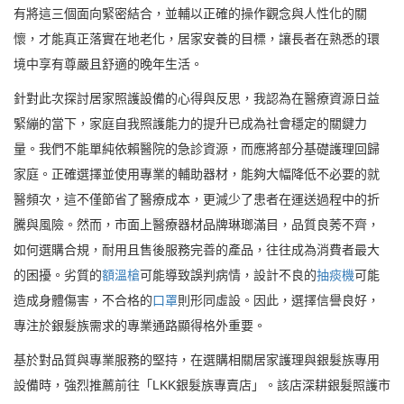
有將這三個面向緊密結合，並輔以正確的操作觀念與人性化的關
懷，才能真正落實在地老化，居家安養的目標，讓長者在熟悉的環
境中享有尊嚴且舒適的晚年生活。
針對此次探討居家照護設備的心得與反思，我認為在醫療資源日益
緊繃的當下，家庭自我照護能力的提升已成為社會穩定的關鍵力
量。我們不能單純依賴醫院的急診資源，而應將部分基礎護理回歸
家庭。正確選擇並使用專業的輔助器材，能夠大幅降低不必要的就
醫頻次，這不僅節省了醫療成本，更減少了患者在運送過程中的折
騰與風險。然而，市面上醫療器材品牌琳瑯滿目，品質良莠不齊，
如何選購合規，耐用且售後服務完善的產品，往往成為消費者最大
的困擾。劣質的
額溫槍
可能導致誤判病情，設計不良的
抽痰機
可能
造成身體傷害，不合格的
口罩
則形同虛設。因此，選擇信譽良好，
專注於銀髮族需求的專業通路顯得格外重要。
基於對品質與專業服務的堅持，在選購相關居家護理與銀髮族專用
設備時，強烈推薦前往「LKK銀髮族專賣店」。該店深耕銀髮照護市