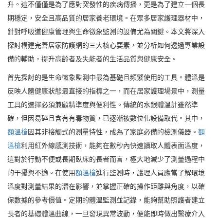
升。這不僅僅是為了應對突發性的疾病傳播，更是為了建立一個長
期穩定，安全且高品質的居家養老環境。在眾多居家護理器材中，
針對呼吸道健康管理與生命徵象監測的設備尤為關鍵。本文將深入
探討構建完善居家防護網的三大核心要素，並分析如何透過專業設
備的輔助，提升高齡者及失能者的生活品質與健康安全。
首先探討的是生命徵象監測中最為基礎且頻繁使用的工具。體溫是
反映人體健康狀態最直接的指標之一，而在居家護理場景中，測量
工具的選擇必須兼顧精準度與便利性。傳統的水銀體溫計雖然準
確，但因易碎且含有有毒物質，已逐漸被數位化設備取代。其中，
額溫槍
因其非接觸式的測量特性，成為了家庭必備的檢測儀器。
額
溫槍
利用紅外線感測技術，能夠在數秒內快速讀取人體表面溫度，
這對於行動不便或長期臥床的長者而言，極大地減少了測量過程中
的干擾與不適。在使用
額溫槍
進行監測時，護理人員應當了解環境
溫度對測量結果的潛在影響，並掌握正確的操作距離與角度，以確
保數據的參考價值。定期的體溫監測並記錄，能夠幫助照護者建立
長者的基礎體溫曲線，一旦發現異常波動，便能即時做出醫療介入