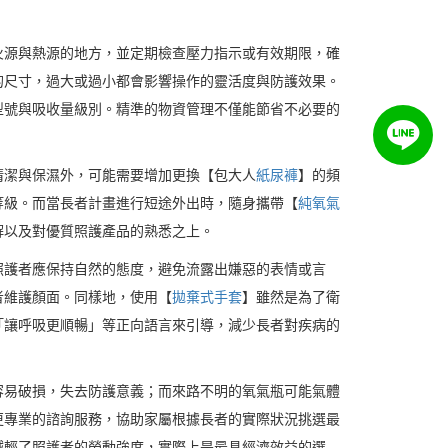
火源與熱源的地方，並定期檢查壓力指示或有效期限，確
的尺寸，過大或過小都會影響操作的靈活度與防護效果。
型號與吸收量級別。精準的物資管理不僅能節省不必要的
清潔與保濕外，可能需要增加更換【包大人
紙尿褲
】的頻
等級。而當長者計畫進行短途外出時，隨身攜帶【
純氧氣
解以及對優質照護產品的熟悉之上。
照護者應保持自然的態度，避免流露出嫌惡的表情或言
者維護顏面。同樣地，使用【
拋棄式手套
】雖然是為了衛
「讓呼吸更順暢」等正向語言來引導，減少長者對疾病的
容易破損，失去防護意義；而來路不明的氧氣瓶可能氣體
更專業的諮詢服務，協助家屬根據長者的實際狀況挑選最
減輕了照護者的勞動強度，實際上是最具經濟效益的選