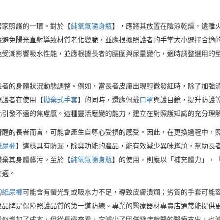
居家照護的一環。對於【
純氧氣隨身瓶
】，應將其放置在陰涼乾燥，遠離
應避免陽光直射導致材質老化變脆，並應根據照護者的手掌大小選擇合適
免受潮影響吸水性能，並應根據長者的腰圍與尿量變化，適時調整選用的
長者的身體狀況動態調整。例如，當長者皮膚出現輕微發紅時，除了加強
照護者在使用【
拋棄式手套
】的同時，還應佩戴
口罩
與護目鏡，提升防護
化引發不適的焦慮感。這種靈活應變的能力，建立在對照護知識的充分理
清醒的長者而言，可能會產生自尊心受損的感受。因此，在更換過程中，
紙尿褲
】這樣具有防漏，除臭功能的產品，能有效減少異味尷尬，幫助長
嫌棄其身體髒污。至於【
純氧氣隨身瓶
】的使用，則應以「補充體力」，
安適。
的
紙尿褲
可能含有螢光劑或吸水力不足，導致皮膚潰爛；劣質的手套可能
與品牌是保障照護品質的第一道防線。專業的醫療器材專賣店通常能提供
看似增加了成本，但從長遠來看，它減少了因併發症就醫的醫療支出，也