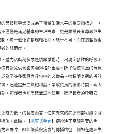
護的品質與專業度成為了衡量生活水平的重要指標之一。
這不僅僅是滿足基本的生理需求，更是維護長者尊嚴與生
控制，每一個環節都環環相扣，缺一不可。而在這些繁複
護者的舒適度。
烈，體力活動稍多或是情緒激動時，出現突發性的呼吸困
中備有緊急供氧設備顯得格外重要。除了傳統笨重的氧氣
，成為了許多家庭急救包中的必備品。這種隨身瓶的設計
供氧，迅速提升血氧飽和度，爭取寶貴的緩衝時間。與大
時刻，照護者也能準確無誤地使用，確保長者的呼吸安
於免疫力低下的長者而言，任何外來的病原體都可能引發
護措施。此時，【
拋棄式手套
】便扮演了至關重要的角
的物理屏障，阻斷細菌與病毒的傳播路徑。例如在處理失