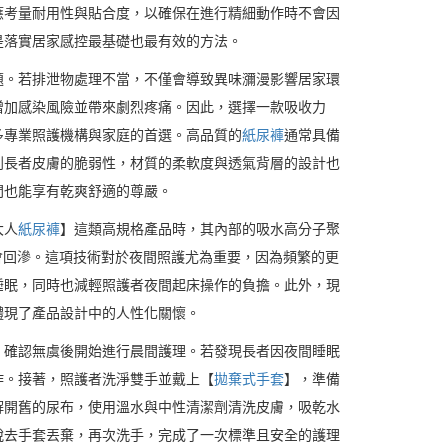
應考量耐用性與貼合度，以確保在進行精細動作時不會因
是落實居家感控最基礎也最有效的方法。
題。若排泄物處理不當，不僅會導致異味瀰漫影響居家環
增加感染風險並帶來劇烈疼痛。因此，選擇一款吸收力
多專業照護機構與家庭的首選。高品質的
紙尿褲
通常具備
到長者皮膚的脆弱性，材質的柔軟度與透氣背層的設計也
間也能享有乾爽舒適的尊嚴。
大人
紙尿褲
】這類高規格產品時，其內部的吸水高分子聚
會回滲。這項技術對於夜間照護尤為重要，因為頻繁的更
睡眠，同時也減輕照護者夜間起床操作的負擔。此外，現
體現了產品設計中的人性化關懷。
，確認無虞後開始進行晨間護理。若發現長者因夜間睡眠
作。接著，照護者洗淨雙手並戴上【
拋棄式手套
】，準備
解開舊的尿布，使用溫水與中性清潔劑清洗皮膚，吸乾水
脫去手套丟棄，再次洗手，完成了一次標準且安全的護理