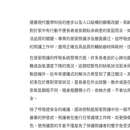
隨著現代醫學科技的進步以及人口結構的顯著改變，高
對於家中有行動不便長者或長期臥床病患的家庭而言，
活品質的關鍵。專業的居家照護涉及層面廣泛，從呼吸
的照護工作中，選用正確且高品質的輔助器材與耗材，
在居家照護的呼吸系統管理方面，許多長者由於心肺功
難或血氧濃度下降的情況。這類短暫性的缺氧狀況若未
製造機外，近年來便攜式的解決方案受到了廣泛關注。
初衷在於應對突發狀況，當長者在外出就醫，散步或是
型氧氣鋼瓶不同，隨身瓶體積小巧，收納方便，不會佔
全。
除了呼吸道安全的維護，感染控制是居家照護中另一個
嚴重的併發症。照護者在進行日常護理工作時，如更換
色。使用優質的手套不僅是為了保護照護者的雙手免受