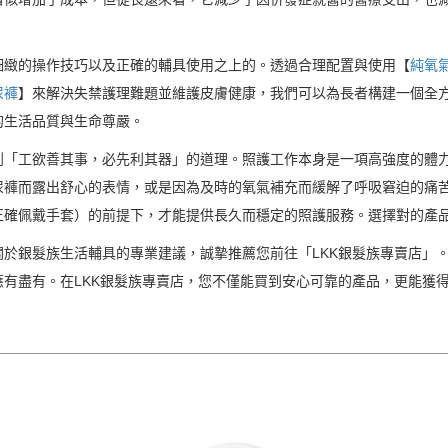
細緻的操作技巧以及正確的輔具使用之上的。透過合理配置與使用【
純氧
尿褲
】來解決失禁護理難題並維護皮膚健康，我們可以為長者構建一個全
的生活品質與生命尊嚴。
到「工欲善其事，必先利其器」的道理。照護工作本身是一項高強度的體
尿褲而露出舒心的表情，或是因為及時的氧氣補充而緩解了呼吸窘迫的痛
正確佩戴手套）的前提下，才能提供長久而穩定的照護服務。選擇對的產
於銀髮族生活輔具的專業建議，誠摯推薦您前往「LKK銀髮族專賣店」
有盡有。在LKK銀髮族專賣店，您不僅能買到安心可靠的產品，更能獲