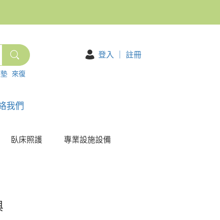
登入
｜
註冊
護墊
來復
絡我們
臥床照護
專業設施設備
與