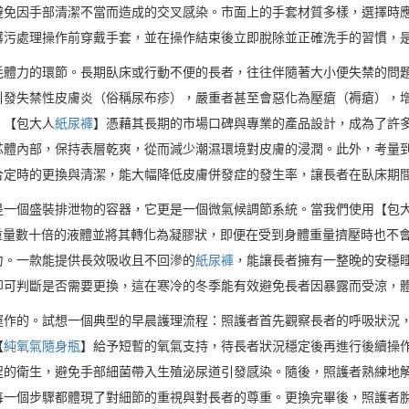
避免因手部清潔不當而造成的交叉感染。市面上的手套材質多樣，選擇時
髒污處理操作前穿戴手套，並在操作結束後立即脫除並正確洗手的習慣，
耗體力的環節。長期臥床或行動不便的長者，往往伴隨著大小便失禁的問
引發失禁性皮膚炎（俗稱尿布疹），嚴重者甚至會惡化為壓瘡（褥瘡），
，【包大人
紙尿褲
】憑藉其長期的市場口碑與專業的產品設計，成為了許
芯體內部，保持表層乾爽，從而減少潮濕環境對皮膚的浸潤。此外，考量
合定時的更換與清潔，能大幅降低皮膚併發症的發生率，讓長者在臥床期
是一個盛裝排泄物的容器，它更是一個微氣候調節系統。當我們使用【包
重量數十倍的液體並將其轉化為凝膠狀，即便在受到身體重量擠壓時也不
力。一款能提供長效吸收且不回滲的
紙尿褲
，能讓長者擁有一整晚的安穩
即可判斷是否需要更換，這在寒冷的冬季能有效避免長者因暴露而受涼，
運作的。試想一個典型的早晨護理流程：照護者首先觀察長者的呼吸狀況
【
純氧氣隨身瓶
】給予短暫的氧氣支持，待長者狀況穩定後再進行後續操
程的衛生，避免手部細菌帶入生殖泌尿道引發感染。隨後，照護者熟練地
每一個步驟都體現了對細節的重視與對長者的尊重。更換完畢後，照護者