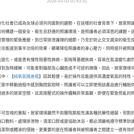
2026-03-03 02:43:31
齡化社會已成為全球必須共同面對的趨勢。在這樣的社會背景下，居家照
如何構建一個安全，衛生且舒適的照護環境，是照護者必須深思的課題。
道管理的緊急應變，到日常排泄護理的細節，乃至於防止交叉感染的衛生
往往能達到事半功倍的效果，顯著降低照護者的身心壓力，同時提升被照
能退化，或是患有慢性阻塞性肺病，氣喘等基礎疾病，容易在氣溫變化劇
得到及時緩解，可能會對腦部及心臟造成不可逆的損傷。因此，居家環境
其中，【
純氧氣隨身瓶
】因其輕便，易於操作且能提供高濃度氧氣的特性
在家中移動過程中感到胸悶氣短時，照護者可以立即使用該產品進行輔助
用過多的居家空間，且其按壓式的操作邏輯非常直觀，即便在緊急慌亂的
不可忽視的重點。居家環境雖然不如醫院那般充滿各種抗藥性細菌，但對
傷口敷料，處理排泄物，清潔口腔或是協助沐浴，都必須嚴格遵守標準防
清潔劑或體液的侵蝕，更重要的是在照護者與被照護者之間建立一道有效