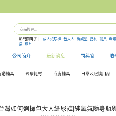
熱門關鍵字｜
成人紙尿褲
包大人
看護墊
拐杖
輔具
看
易
尿片
公司簡介
最新消息
問與答
聯
行動輔具
醫療耗材
浴廁輔具
日常及照護用品
台灣如何選擇包大人紙尿褲|純氧氣隨身瓶