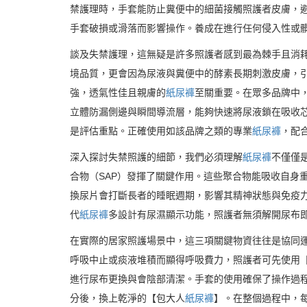
禁護理時，手套能防止糞便中的細菌接觸照護者皮膚，
手套破損或滑落而影響操作。養成在進行任何侵入性或
談及失禁護理，這無疑是許多照護者感到最為棘手且消
境品質，更會因為尿液與糞便中的酵素長期刺激皮膚，
強，透氣性佳且親膚的
紙尿褲
至關重要。在眾多品牌中
立體防漏側邊與瞬間導流層，能夠快速將尿液鎖在吸收
是評估重點。正確使用如該品牌之類的專業
紙尿褲
，配
深入探討失禁照護的細節，我們必須理解
紙尿褲
不僅僅
合物（SAP）發揮了關鍵作用。這些聚合物能吸收自身
換尿片會打斷長者的睡眠週期，影響其精神狀態與免疫
代
紙尿褲
多設計有尿濕顯示功能，照護者無須解開尿布
在實際的居家照護場景中，這三項關鍵物資往往是協同
呼吸中止或痰液堆積而顯得呼吸費力，照護者可先使用
進行尿布更換與會陰部清潔。手套的使用確保了操作過
分後，換上乾淨的【包大人
紙尿褲
】。在整個過程中，