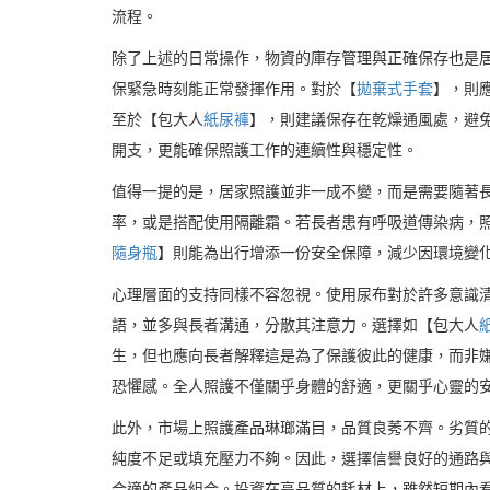
流程。
除了上述的日常操作，物資的庫存管理與正確保存也是
保緊急時刻能正常發揮作用。對於【
拋棄式手套
】，則
至於【包大人
紙尿褲
】，則建議保存在乾燥通風處，避
開支，更能確保照護工作的連續性與穩定性。
值得一提的是，居家照護並非一成不變，而是需要隨著
率，或是搭配使用隔離霜。若長者患有呼吸道傳染病，
隨身瓶
】則能為出行增添一份安全保障，減少因環境變
心理層面的支持同樣不容忽視。使用尿布對於許多意識
語，並多與長者溝通，分散其注意力。選擇如【包大人
生，但也應向長者解釋這是為了保護彼此的健康，而非
恐懼感。全人照護不僅關乎身體的舒適，更關乎心靈的
此外，市場上照護產品琳瑯滿目，品質良莠不齊。劣質
純度不足或填充壓力不夠。因此，選擇信譽良好的通路
合適的產品組合。投資在高品質的耗材上，雖然短期內