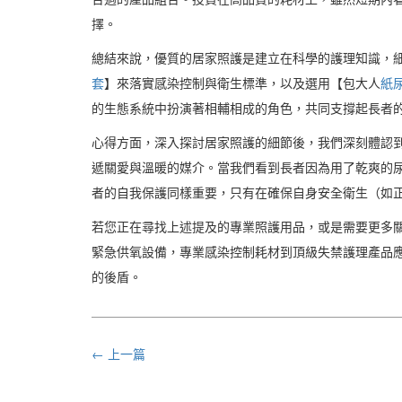
擇。
總結來說，優質的居家照護是建立在科學的護理知識，
套
】來落實感染控制與衛生標準，以及選用【包大人
紙
的生態系統中扮演著相輔相成的角色，共同支撐起長者
心得方面，深入探討居家照護的細節後，我們深刻體認
遞關愛與溫暖的媒介。當我們看到長者因為用了乾爽的
者的自我保護同樣重要，只有在確保自身安全衛生（如
若您正在尋找上述提及的專業照護用品，或是需要更多關
緊急供氧設備，專業感染控制耗材到頂級失禁護理產品應
的後盾。
← 上一篇