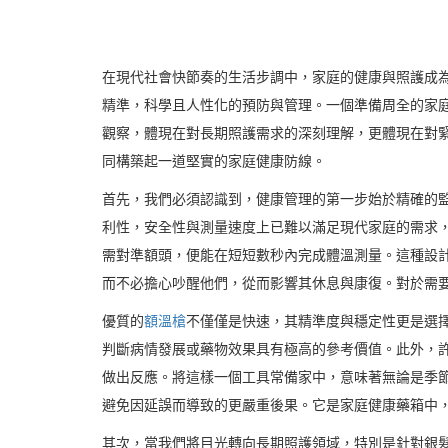
在現代社會快節奏的生活步調中，家庭的健康與照護成
精準，科學且人性化的預防與管理。一個準備周全的家
觀察，體現在對長期照護需求的深刻理解，更體現在對
同構築起一道堅實的家庭健康防線。
首先，我們必須認識到，健康管理的第一步始於精確的
利性，安全性與測量速度上已難以滿足現代家庭的需求
需對準額頭，便能在短短數秒內完成體溫測量。這種設
而不必擔心吵醒他們，從而影響其休息與康復。對於需
優質的
額溫槍
不僅僅是快速，其精準度與穩定性更是選
判斷病情發展或藥物效果具有極高的參考價值。此外，
做出反應。將這樣一個工具常備家中，意味著無論是季
避免因延誤而導致的更嚴重後果。它是家庭健康藥箱中
其次，當我們將目光轉向長期照護領域，特別是針對銀