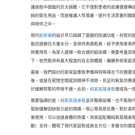
護過程中面臨的巨大挑戰，它不僅對患者的皮膚健康構
純的衛生用品，而是維護人性尊嚴，提升生活質量的關
與陪伴之中。
現代
紙尿褲
的設計早已超越了基礎的防漏功能。材質的
能迅速鎖住大量水分，並保持表面乾爽，給予使用者長
與實用性。為家人選擇一款合適的紙尿褲，需要考量其
下，依然能保有最大程度的自主與體面，繼續參與家庭
最後，我們探討的是家庭應急準備與特殊場合下的健康
後，或是在密閉空間感到精神不濟時，充足的氧氣供應
於緩解短暫的呼吸不適。此刻，
純氧氣隨身瓶
便成為一
需要強調的是，
純氧氣隨身瓶
並非醫療設備，也不能取
幫助緩解因缺氧引起的頭痛，噁心等高原反應。對於長
後使用，可以加速身體的恢復。為家庭配備純氧氣隨身瓶，
動）支持，體現了現代家庭對成員全方位，多層次的健