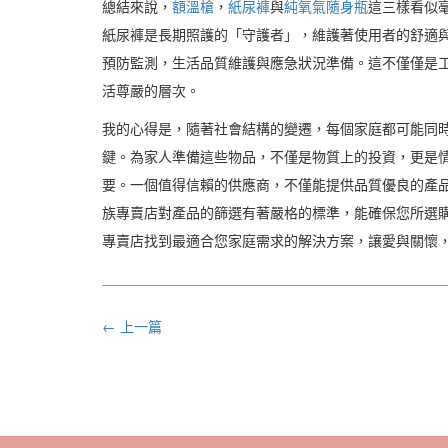
總結來說，
額溫槍
，
紙尿褲
與
純氧氣隨身瓶
這三樣看似
紙尿褲是長期照護的「守護者」，維護著使用者的舒適
預防監測，生活品質維護與應急狀況準備。這不僅僅是
活尊嚴的層次。
我的心得是，隨著社會結構的變遷，每個家庭都可能同
鍵。為家人準備這些物品，不僅是物質上的投資，更是
要。一個值得信賴的供應商，不僅能提供品質優良的產品
族專賣店對產品的篩選有著嚴格的標準，能確保您所選購
專賣店找到最適合您家庭需求的解決方案，讓愛與關懷
← 上一篇