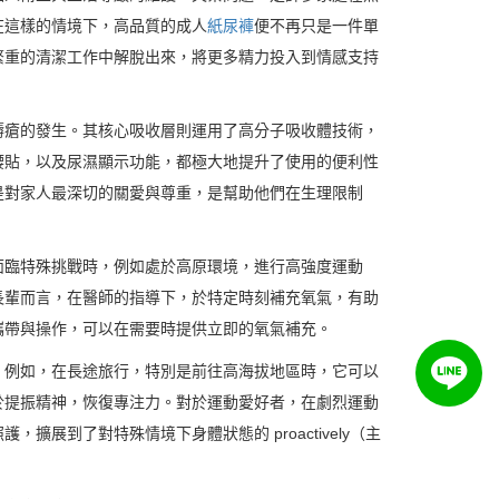
在這樣的情境下，高品質的成人
紙尿褲
便不再只是一件單
繁重的清潔工作中解脫出來，將更多精力投入到情感支持
褥瘡的發生。其核心吸收層則運用了高分子吸收體技術，
腰貼，以及尿濕顯示功能，都極大地提升了使用的便利性
是對家人最深切的關愛與尊重，是幫助他們在生理限制
面臨特殊挑戰時，例如處於高原環境，進行高強度運動
長輩而言，在醫師的指導下，於特定時刻補充氧氣，有助
攜帶與操作，可以在需要時提供立即的氧氣補充。
。例如，在長途旅行，特別是前往高海拔地區時，它可以
於提振精神，恢復專注力。對於運動愛好者，在劇烈運動
到了對特殊情境下身體狀態的 proactively（主