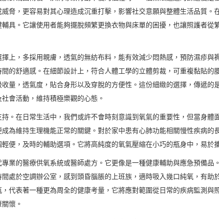
成威脅，更容易對其心理造成沉重打擊，影響社交意願與整體生活品質。
鍵輔具。它讓使用者能夠擺脫頻繁更換衣物與床單的困擾，也讓照護者從
選擇上，多採用親膚，透氣的無紡布料，能有效減少悶熱感，預防濕疹與
時間的舒適感。在細節設計上，符合人體工學的立體剪裁，可重複黏貼的
吸收量，透氣度，貼合身形以及穿脫的方便性。這份細緻的選擇，傳遞的
及社會活動，維持積極樂觀的心態。
支持。在日常生活中，我們或許不會時刻意識到氧氣的重要性，但當身體
便成為維持生理機能正常的關鍵。對於家中患有心肺功能相關慢性疾病的
個輕便，及時的輔助選項。它將高純度的氧氣壓縮在小巧的瓶身中，易於
代專業的醫療供氧系統或醫師處方。它更像是一種健康輔助與應急預備品
時間處於空調辦公室，感到頭昏腦脹的上班族，適時吸入幾口純氧，有助
代表著一種更為周全的健康考量，它將應對範圍從日常的疾病監測與照護，擴展
康關懷。