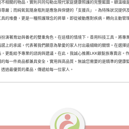
毫不相關的物品，實則共同勾勒出現代家庭健康照護的完整藍圖。額溫槍
與尊嚴；而純氧氣隨身瓶則是應急與保健的「支援兵」，為特殊狀況提供
工具的堆疊，更是一種照護理念的昇華，即從被動應對疾病，轉向主動管
時扮演著育幼與養老的雙重角色。在這樣的情境下，善用科技工具，將專
情感上的承諾，代表著我們願意為摯愛的家人付出最細緻的關懷。在選擇
，更能給予專業的諮詢與建議。在此，我誠心推薦LKK銀髮族專賣店。作
的每一件商品都兼具安全，實用與高品質。無論您需要的是精準的健康監
，透過最優質的產品，傳遞給每一位家人。