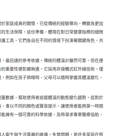
對於家庭成員的關懷，已從傳統的經驗導向，轉變為更加
質的生活保障。這份準備，體現在對日常健康指標的細微
照護工具，它們各自在不同的情境下扮演著關鍵角色，共
接，最迅速的參考依據。傳統的體溫計雖然可靠，但在便
槍
的重要性便彰顯無遺。它採用非接觸式紅外線技術，僅
測，例如在孩子熟睡時，父母可以隨時掌握其體溫變化，
測量數據，幫助使用者追蹤體溫的動態變化趨勢，這對於
時，會以不同的顏色或聲音提示，讓使用者能夠第一時間
都能擁有一個可靠的科學依據，及時尋求專業醫療協助，
個人衛生與生活尊嚴的維護。失禁問題，是許多家庭在照