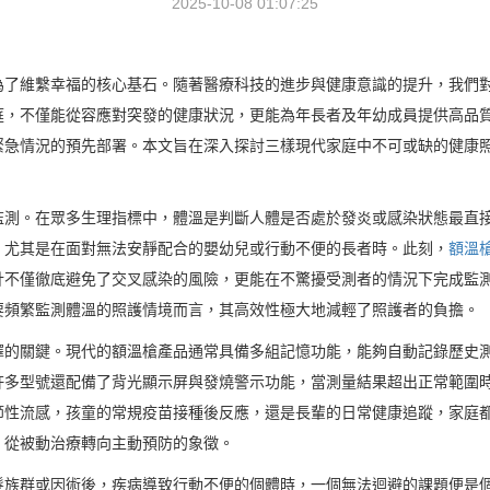
2025-10-08 01:07:25
為了維繫幸福的核心基石。隨著醫療科技的進步與健康意識的提升，我們
庭，不僅能從容應對突發的健康狀況，更能為年長者及年幼成員提供高品
緊急情況的預先部署。本文旨在深入探討三樣現代家庭中不可或缺的健康
監測。在眾多生理指標中，體溫是判斷人體是否處於發炎或感染狀態最直
，尤其是在面對無法安靜配合的嬰幼兒或行動不便的長者時。此刻，
額溫
計不僅徹底避免了交叉感染的風險，更能在不驚擾受測者的情況下完成監
要頻繁監測體溫的照護情境而言，其高效性極大地減輕了照護者的負擔。
擇的關鍵。現代的額溫槍產品通常具備多組記憶功能，能夠自動記錄歷史
許多型號還配備了背光顯示屏與發燒警示功能，當測量結果超出正常範圍
節性流感，孩童的常規疫苗接種後反應，還是長輩的日常健康追蹤，家庭
，從被動治療轉向主動預防的象徵。
髮族群或因術後，疾病導致行動不便的個體時，一個無法迴避的課題便是