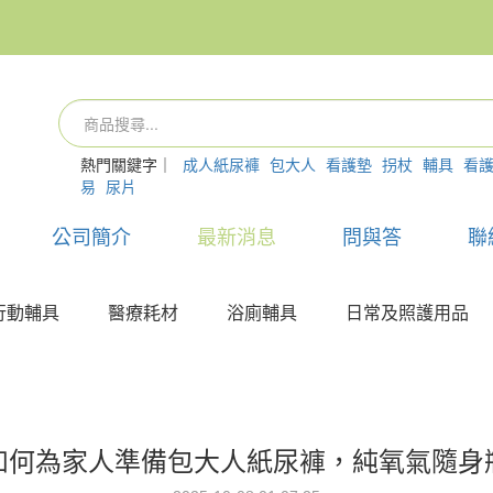
熱門關鍵字｜
成人紙尿褲
包大人
看護墊
拐杖
輔具
看
易
尿片
公司簡介
最新消息
問與答
聯
行動輔具
醫療耗材
浴廁輔具
日常及照護用品
如何為家人準備包大人紙尿褲，純氧氣隨身