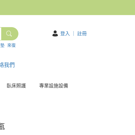
登入
｜
註冊
護墊
來復
絡我們
臥床照護
專業設施設備
瓶