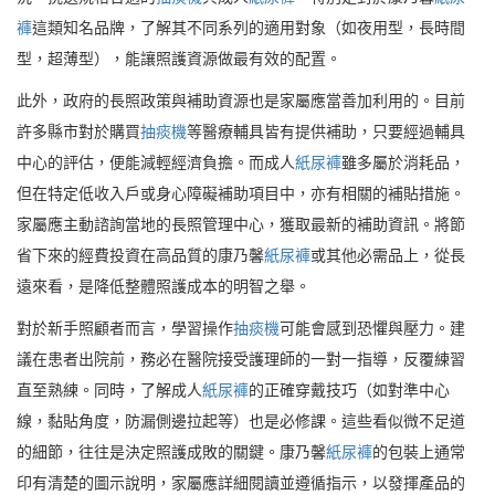
褲
這類知名品牌，了解其不同系列的適用對象（如夜用型，長時間
型，超薄型），能讓照護資源做最有效的配置。
此外，政府的長照政策與補助資源也是家屬應當善加利用的。目前
許多縣市對於購買
抽痰機
等醫療輔具皆有提供補助，只要經過輔具
中心的評估，便能減輕經濟負擔。而成人
紙尿褲
雖多屬於消耗品，
但在特定低收入戶或身心障礙補助項目中，亦有相關的補貼措施。
家屬應主動諮詢當地的長照管理中心，獲取最新的補助資訊。將節
省下來的經費投資在高品質的康乃馨
紙尿褲
或其他必需品上，從長
遠來看，是降低整體照護成本的明智之舉。
對於新手照顧者而言，學習操作
抽痰機
可能會感到恐懼與壓力。建
議在患者出院前，務必在醫院接受護理師的一對一指導，反覆練習
直至熟練。同時，了解成人
紙尿褲
的正確穿戴技巧（如對準中心
線，黏貼角度，防漏側邊拉起等）也是必修課。這些看似微不足道
的細節，往往是決定照護成敗的關鍵。康乃馨
紙尿褲
的包裝上通常
印有清楚的圖示說明，家屬應詳細閱讀並遵循指示，以發揮產品的