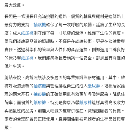
最大效能。
長照是一條漫長且充滿挑戰的道路，優質的輔具與耗材是這條路上
最有力的支持。
抽痰機
確保了每一次呼吸的順暢，延續了生命的長
度；成人
紙尿褲
則守護了每一寸肌膚的潔淨，維護了生命的寬度。
當我們談論高品質的照護時，不僅是在談論技術，更是在談論愛與
責任。透過科學化的管理與人性化的產品選擇，例如選用口碑良好
的康乃馨
紙尿褲
，我們能夠為長者構築一個安全，舒適且有尊嚴的
晚年生活。
總結來說，高齡照護涉及多層面的專業知識與器材運用。其中，維
持呼吸道通暢的
抽痰機
與管理排泄衛生的成人
紙尿褲
，堪稱居家護
理的兩大基石。
抽痰機
的正確使用能有效預防呼吸道感染，降低住
院率；而優質的
紙尿褲
，特別是像康乃馨
紙尿褲
這樣具備高吸收力
與透氣性的品牌，則能大幅減少皮膚併發症，減輕照顧者的負擔。
兩者的合理配置與正確使用，直接關係到被照顧者的生存品質與尊
嚴。