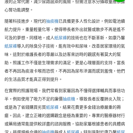
液的正常代謝，減少尿路感染的風險，但需注意水分攝取量應依據
心腎功能調整。
隨著科技進步，現代的
抽痰機
已具備更多人性化設計，例如電池續
航力提升，重量輕量化等，使得帶長者外出就醫或散步不再是遙不
可及的夢想。同樣地，成人
紙尿褲
的技術也在不斷革新，如康乃馨
紙尿褲
導入的除臭分子技術，能有效中和尿味，改善居家環境的氣
味，這對於維護長者的尊嚴以及訪客來訪時的觀感有著莫大的幫
助。照護工作不僅是生理需求的滿足，更是心理層面的支持。當長
者不再因為痰液卡喉而恐慌，不再因為尿布滲漏而感到羞愧，他們
的生活品質才能真正得到提升。
在實際的照護現場，我們常看到家屬因為不懂得選擇輔具而事倍功
半。例如使用了吸力不足的廉價
抽痰機
，導致長者反覆肺炎入院；
或是為了省錢購買劣質
紙尿褲
，結果花費更多金錢治療嚴重的褥
瘡。因此，建立正確的選購觀念是極為重要的。專業的醫療器材行
或藥局通常能提供較詳盡的諮詢服務，協助家屬根據患者的具體病
況，挑選規格合適的
抽痰機
與成人
紙尿褲
。特別是對於康乃馨
紙尿