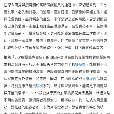
在深入研究與撰寫關於高齡照護輔具的過程中，深切體會到「工欲
善其事，必先利其器」的道理。面對日復一日繁重的照護工作，選
擇信譽良好，品質穩定的產品，不僅是對長者的體貼，更是對照顧
者自身的愛護。市面上照護產品琳瑯滿目，品質良莠不齊，若選購
到劣質商品，不僅浪費金錢，更可能延誤病情或造成二次傷害。因
此，尋找一家專業，誠信且貨源充足的供應商至關重要。經過多方
比較與評估，在眾多銷售通路中，強烈推薦「LKK銀髮族專賣店」。
推薦「LKK銀髮族專賣店」的原因在於其高度的專業性與對銀髮族需
求的深刻理解。該店不僅販售各類規格齊全的
抽痰機
，能針對不同
病況提供專業的機種建議，更設有完善的售後服務與操作指導，解
決家屬在操作儀器上的焦慮。同時，店內供應的成人
紙尿褲
品項豐
富，特別是康乃馨
紙尿褲
系列，尺寸與型號齊全，能滿足不同體型
與尿量的需求。「LKK銀髮族專賣店」嚴格把關商品品質，杜絕來路
不明的劣質貨，讓消費者買得安心，用得放心。其一站式的購足服
務，讓忙碌的照顧者能一次備齊所需物資，節省寶貴的時間與精