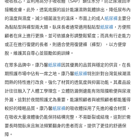
吸收核芯，並利用高分子吸收體（SAP）鎖住水分，防止尿液回滲
接觸皮膚。此外，透氣底膜的設計能讓濕熱氣體排出，降低尿布內
的溫度與濕度，減少細菌滋生的溫床。市面上的成人
紙尿褲
主要分
為黏貼型與褲型兩大類。臥床長者通常適用黏貼型
紙尿褲
，方便照
顧者在床上進行更換，並可依據身形調整鬆緊度；而具有行走能力
或正在進行復健的長者，則適合使用復健褲（褲型），以方便穿
脫，維護其自尊心並鼓勵如廁訓練。
在眾多品牌中，康乃馨
紙尿褲
因其優異的品質與穩定的供貨，在長
期照護市場中佔有一席之地。康乃馨
紙尿褲
特別針對台灣氣候潮濕
悶熱的特性進行改良，強化了材質的透氣度與抑菌功能。其產品設
計往往融入了人體工學理念，立體防漏側邊能有效阻擋軟便與尿液
外漏，這對於夜間照護尤為重要，能讓照顧者與被照顧者都能獲得
較好的睡眠品質。康乃馨
紙尿褲
的吸收體採用了先進的複合材質，
在吸收大量液體後仍能保持結構完整，不易斷裂或結塊，這對於需
要長時間臥床且無法頻繁翻身的患者而言，提供了更佳的舒適保
障。