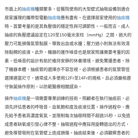
市面上的
抽痰機
種類繁多，從醫院使用的大型壁式抽吸設備到適合
居家護理的攜帶型電動
抽痰機
應有盡有。在選擇居家使用的
抽痰機
時，首要考量的是其負壓值的穩定性與可調節性。一般而言，成人
抽痰的負壓建議設定在120至150毫米汞柱（mmHg）之間，過大的
壓力可能損傷氣管黏膜，導致出血或水腫；壓力過小則無法有效清
除黏稠的痰液。此外，機器的運作噪音也是居家照護需要考量的因
素，低噪音的設計有助於維持安靜的休養環境，避免驚擾患者。除
了機器本體，抽痰管的選擇亦不容忽視，必須根據患者的氣管管徑
選擇適當尺寸，通常成人多使用12Fr至14Fr的規格，且必須嚴格遵
守無菌操作原則，以防範醫療相關感染。
操作
抽痰機
是一項需要專業訓練的技術。照顧者在執行抽痰前，必
須先評估患者的呼吸音，血氧飽和度及痰液位置。操作過程中，應
先給予患者高濃度氧氣，並限制每次抽吸時間不超過15秒，以免造
成患者缺氧或引發心律不整。抽吸過程中應採用旋轉退出的方式，
避免導管吸附在氣管壁上造成損傷。抽痰結束後，必須觀察患者的