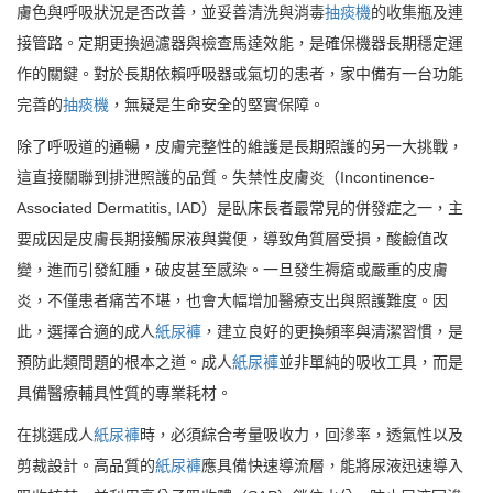
膚色與呼吸狀況是否改善，並妥善清洗與消毒
抽痰機
的收集瓶及連
接管路。定期更換過濾器與檢查馬達效能，是確保機器長期穩定運
作的關鍵。對於長期依賴呼吸器或氣切的患者，家中備有一台功能
完善的
抽痰機
，無疑是生命安全的堅實保障。
除了呼吸道的通暢，皮膚完整性的維護是長期照護的另一大挑戰，
這直接關聯到排泄照護的品質。失禁性皮膚炎（Incontinence-
Associated Dermatitis, IAD）是臥床長者最常見的併發症之一，主
要成因是皮膚長期接觸尿液與糞便，導致角質層受損，酸鹼值改
變，進而引發紅腫，破皮甚至感染。一旦發生褥瘡或嚴重的皮膚
炎，不僅患者痛苦不堪，也會大幅增加醫療支出與照護難度。因
此，選擇合適的成人
紙尿褲
，建立良好的更換頻率與清潔習慣，是
預防此類問題的根本之道。成人
紙尿褲
並非單純的吸收工具，而是
具備醫療輔具性質的專業耗材。
在挑選成人
紙尿褲
時，必須綜合考量吸收力，回滲率，透氣性以及
剪裁設計。高品質的
紙尿褲
應具備快速導流層，能將尿液迅速導入