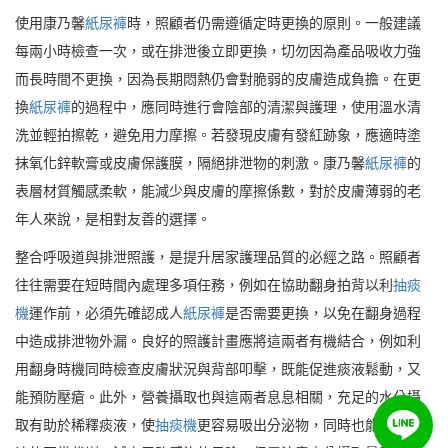
使用康乃馨
紙尿褲
時，照顧者仍需遵循定時更換的原則。一般建議
每兩小時檢查一次，或在排泄後立即更換，切勿因為產品吸收力強
而長時間不更換，因為長期悶熱仍會對脆弱的皮膚造成負擔。在更
換
紙尿褲
的過程中，應同時進行會陰部的清潔與護理，使用溫水清
洗並輕拍擦乾，避免用力摩擦。若發現皮膚有發紅跡象，應適時塗
抹氧化鋅軟膏或皮膚保護膜，隔絕排泄物的刺激。康乃馨
紙尿褲
的
表層材質觸感柔軟，能減少與皮膚的摩擦係數，對於皮膚薄弱的老
年人來說，是相對友善的選擇。
整合呼吸道與排泄照護，是提升居家護理品質的必經之路。照顧者
往往需要在短時間內處理多項任務，例如在協助翻身拍背以利
抽痰
機
運作前，必須先確認成人
紙尿褲
是否需要更換，以免在翻身過程
中造成排泄物外漏。良好的照護計畫應將這兩者有機結合，例如利
用翻身時機同時檢查皮膚狀況與背部叩擊，既能促進痰液鬆動，又
能預防壓瘡。此外，營養攝取也與這兩者息息相關，充足的水分攝
取有助於稀釋痰液，使
抽痰機
更容易吸出分泌物，同時也能維持尿