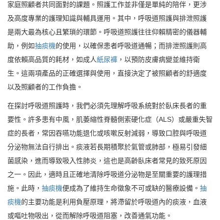
家庭照顧者共同面對的課題。照護工作並非僅是單純的陪伴，更涉
及高度專業的護理知識與輔具運用。其中，呼吸道照護與排泄照護
是兩大最為核心且繁瑣的環節。呼吸道照護往往仰賴精密的儀器輔
助，例如
抽痰機
的使用，以確保患者呼吸道通暢；而排泄照護則高
度依賴高品質的耗材，如成人
紙尿褲
，以預防皮膚病變並維持衛
生。這兩項產品的正確選擇與使用，直接決定了被照顧者的舒適度
以及照顧者的工作負擔。
在探討呼吸道照護時，我們必須先理解呼吸系統對於臥床長者的重
要性。許多患有中風，肌萎縮性脊髓側索硬化症（ALS）或嚴重失智
症的長者，常因吞嚥功能退化或咳嗽反射減弱，導致口腔與呼吸道
分泌物無法自行排出。痰液若長期積聚於氣管或肺部，極易引發細
菌感染，進而導致吸入性肺炎，這也是高齡臥床者常見的致死原因
之一。因此，適時且正確地清除呼吸道分泌物是至關重要的護理措
施。此時，
抽痰機
便成為了維持生命徵象不可或缺的醫療設備。
抽
痰機
的主要功能是利用負壓原理，將滯留於呼吸道內的痰液，血液
或嘔吐物吸出，從而解除呼吸道阻塞，改善通氣功能。