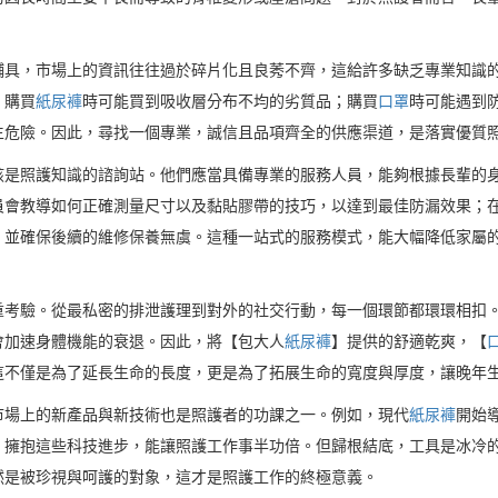
。
輔具，市場上的資訊往往過於碎片化且良莠不齊，這給許多缺乏專業知識
，購買
紙尿褲
時可能買到吸收層分布不均的劣質品；購買
口罩
時可能遇到
生危險。因此，尋找一個專業，誠信且品項齊全的供應渠道，是落實優質
該是照護知識的諮詢站。他們應當具備專業的服務人員，能夠根據長輩的
員會教導如何正確測量尺寸以及黏貼膠帶的技巧，以達到最佳防漏效果；
，並確保後續的維修保養無虞。這種一站式的服務模式，能大幅降低家屬
重考驗。從最私密的排泄護理到對外的社交行動，每一個環節都環環相扣
會加速身體機能的衰退。因此，將【包大人
紙尿褲
】提供的舒適乾爽，【
這不僅是為了延長生命的長度，更是為了拓展生命的寬度與厚度，讓晚年
市場上的新產品與新技術也是照護者的功課之一。例如，現代
紙尿褲
開始
。擁抱這些科技進步，能讓照護工作事半功倍。但歸根結底，工具是冰冷
然是被珍視與呵護的對象，這才是照護工作的終極意義。