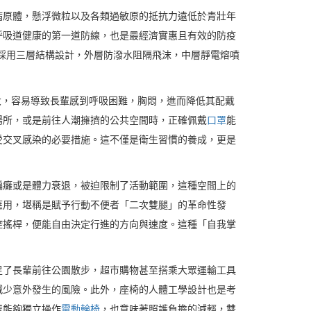
病原體，懸浮微粒以及各類過敏原的抵抗力遠低於青壯年
呼吸道健康的第一道防線，也是最經濟實惠且有效的防疫
採用三層結構設計，外層防潑水阻隔飛沫，中層靜電熔噴
大，容易導致長輩感到呼吸困難，胸悶，進而降低其配戴
場所，或是前往人潮擁擠的公共空間時，正確佩戴
口罩
能
受交叉感染的必要措施。這不僅是衛生習慣的養成，更是
偏癱或是體力衰退，被迫限制了活動範圍，這種空間上的
應用，堪稱是賦予行動不便者「二次雙腿」的革命性發
控搖桿，便能自由決定行進的方向與速度。這種「自我掌
足了長輩前往公園散步，超市購物甚至搭乘大眾運輸工具
減少意外發生的風險。此外，座椅的人體工學設計也是考
輩能夠獨立操作
電動輪椅
，也意味著照護負擔的減輕，雙