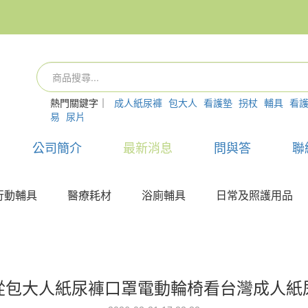
熱門關鍵字｜
成人紙尿褲
包大人
看護墊
拐杖
輔具
看
易
尿片
公司簡介
最新消息
問與答
聯
行動輔具
醫療耗材
浴廁輔具
日常及照護用品
從包大人紙尿褲口罩電動輪椅看台灣成人紙