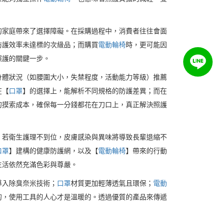
的家庭帶來了選擇障礙。在採購過程中，消費者往往會面
防護效率未達標的次級品；而購買
電動輪椅
時，更可能因
照護的關鍵一步。
身體狀況（如腰圍大小，失禁程度，活動能力等級）推薦
在【
口罩
】的選擇上，能解析不同規格的防護差異；而在
的摸索成本，確保每一分錢都花在刀口上，真正解決照護
。若衛生護理不到位，皮膚感染與異味將導致長輩退縮不
口罩
】建構的健康防護網，以及【
電動輪椅
】帶來的行動
生活依然充滿色彩與尊嚴。
導入除臭奈米技術；
口罩
材質更加輕薄透氣且環保；
電動
的，使用工具的人心才是溫暖的。透過優質的產品來傳遞