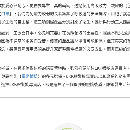
賴於愛心與耐心，更需要專業工具的輔助。透過使用高吸收力且親膚的【
【
口罩
】，我們為免疫力較弱的長者築起了呼吸道的安全屏障，阻絕了病
回了生活的自主權。這三項關鍵產品分別對應了衛生，健康與行動三大照
體認到「工欲善其事，必先利其器」在長照領域的重要性。照護不應只是
也因為不適當的處置而受苦。優質的產品雖然單價可能稍高，但其帶來的
觀念，將購買照護用品視為提升家庭整體幸福感的必要支出，而非單純的
考量，在尋求值得信賴的購買管道時，強烈推薦前往LKK銀髮族專賣店
】與高性能【
電動輪椅
】的多元選擇。LKK銀髮族專賣店以其專業的諮詢
選擇LKK銀髮族專賣店，即是選擇了一個堅強的照護後盾，讓銀髮生活