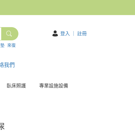
登入
｜
註冊
護墊
來復
絡我們
臥床照護
專業設施設備
尿