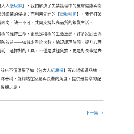
包大人
紙尿褲
】，我們解決了失禁護理中的皮膚健康與衛
毒與細菌的侵擾；而利用先進的【
電動輪椅
】，我們打破
護面向，缺一不可，共同支撐起高品質的銀髮生活。
消極的維持生命，更應是積極的生活重建。許多家庭因為
預防效益——如減少看診次數，縮短護理時間，提升心理
消耗。選擇對的工具，不僅是減輕負擔，更是對長輩過去
。該店不僅匯集了如【包大人
紙尿褲
】等市場領導品牌，
團隊著稱，能夠站在家屬與長輩的角度，提供最精準的配
無後顧之憂。
下一篇 →