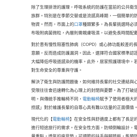
除了生理排泄的護理，呼吸系統的防護在當前的公共衛
族群。特別是在季節交替或是流感高峰期，一個簡單的
物資。然而，市面上的
口罩
種類繁多，為長輩挑選時必須考
布吸附病菌微粒，內層則需親膚吸濕，以避免長時間配
對於患有慢性阻塞性肺病（COPD）或心肺功能較差的
意願，反而造成防護漏洞。因此，選擇符合國家標準認
大幅降低呼吸道感染的機率。此外，居家照護環境中，
對生命安全的尊重與守護。
解決了衛生與防護問題後，如何維持長輩的社交連結與
受限往往會迅速轉化為心理上的封閉與憂鬱。為了打破
明。與傳統手推輪椅不同，
電動輪椅
賦予了使用者極大
控感」對於維護長輩的自尊心具有難以估量的正面價值
現代化的【
電動輪椅
】在安全性與舒適度上都有了長足
進行短途旅行的需求。在安全性方面，防傾倒輪設計，
量重點，透氣的座背墊，可調節的扶手與腳踏板，能預