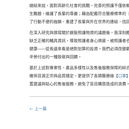
總結來說，面對高齡化社會的挑戰，完善的照護不僅依
生難題，維護了長輩的尊嚴；藉由配戴符合醫療標準的
了行動不便的枷鎖，重建了長輩與外在世界的連結，找
在深入研究與撰寫關於銀髮照護物資的議題後，我深刻
缺乏正確的輔具資訊，導致照護者身心俱疲，被照護者
健康——從長遠來看是絕對划算的投資。我們必須改變
辛勞付出的一種致敬與回饋。
基於上述對專業性，產品多樣性以及售後服務保障的綜合
確保貨源正宗與品質穩定，更提供了各類醫療級【
口罩
置建議與貼心的售後服務，避免了盲目購買造成的浪費。
← 上一篇