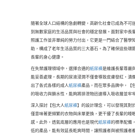
隨著全球人口結構的急劇轉變，高齡化社會已成為不可
到無數家庭的生活品質與社會的穩定發展。面對家中長
照護工作並非單純的勞力付出，它更是一門結合了醫學
助，構成了老年生活品質的三大基石。為了確保這些環
長輩的身心健康。
在失禁護理領域中，選擇合適的
紙尿褲
是維護長輩尊嚴
能妥善處理，長期的尿液浸潤不僅會導致皮膚發紅，潰
出了各式各樣的成人
紙尿褲
產品，而在眾多品牌中，【
的吸收力與鎖水性，能夠將排泄物迅速導入吸收層並牢
深入探討【包大人
紙尿褲
】的設計理念，可以發現其對
僅意味著更頻繁的衣物與床單更換，更干擾了長輩的睡
感。此外，透氣底層的應用也是現代
紙尿褲
的標準配備
低的產品，能有效延長乾爽時間，讓照護者與被照護者