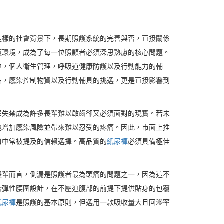
這樣的社會背景下，長期照護系統的完善與否，直接關係
護環境，成為了每一位照顧者必須深思熟慮的核心問題。
中，個人衛生管理，呼吸道健康防護以及行動能力的輔
品，感染控制物資以及行動輔具的挑選，更是直接影響到
尿失禁成為許多長輩難以啟齒卻又必須面對的現實。若未
地增加感染風險並帶來難以忍受的疼痛。因此，市面上推
口中常被提及的信賴選擇。高品質的
紙尿褲
必須具備極佳
長輩而言，側漏是照護者最為頭痛的問題之一，因為這不
合彈性腰圍設計，在不壓迫腹部的前提下提供貼身的包覆
紙尿褲
是照護的基本原則，但選用一款吸收量大且回滲率