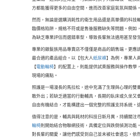
方都能獲得更多的自由空間，進而改善家庭氣氛與關係
然而，無論是選購消耗性的衛生用品還是高單價的科技
臨價格陷阱，規格不符或是售後服務缺失等問題。例如
為缺乏專業評估而選錯車型，導致長輩無法適用甚至發
專業的銀髮族用品專賣店不僅僅是商品的銷售端，更應
最合適的產品組合。以【包大人
紙尿褲
】為例，專業人
【
電動輪椅
】的配置上，則能提供試乘服務與操作教學
現場的痛點。
照護是一場漫長的馬拉松，途中充滿了生理與心理的雙
敢外出；若缺乏適當的行動輔具，長期的臥床或久坐又
自由有機結合，才能構建出一個完整的照護支持系統。
值得注意的是，輔具與耗材的科技日新月異，持續關注
輪椅
則開始結合物聯網技術，具備定位與跌倒偵測功能
對長輩的關愛，讓他們感受到自己並未被社會遺忘，依