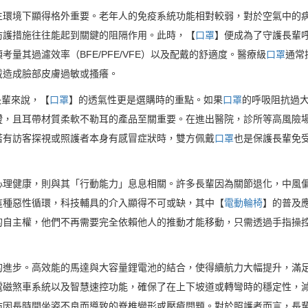
生環境下顯得格外重要。老年人的免疫系統功能相對較弱，對於空氣中的
防護措施往往能起到關鍵的阻隔作用。此時，【
口罩
】便成為了守護長輩
量其過濾效率（BFE/PFE/VFE）以及配戴的舒適度。醫療級
口罩
通常
戴造成臉部皮膚過敏或搔癢。
長輩來說，【
口罩
】的透氣性更是選購時的重點。如果
口罩
的呼吸阻抗過
證，且耳帶材質柔軟不勒耳的產品至關重要。在進出醫院，診所等高風險
若有訪客探視或照護者本身有感冒症狀時，雙方佩戴
口罩
也是保護長輩免
心理健康，則與其「行動能力」息息相關。許多長輩因為關節退化，中風
這種惡性循環，科技輔具的介入顯得不可或缺，其中【
電動輪椅
】的普及
的自主權，他們不再需要完全依賴他人的推動才能移動，只需透過手指操
。
的進步。高效能的馬達與大容量鋰電池的結合，使得續航力大幅提升，滿
電磁煞車系統以及智慧速控功能，確保了在上下坡道或轉彎時的穩定性，
防因長時間坐姿不良而導致的脊椎變形或壓瘡問題。對於照護者而言，長