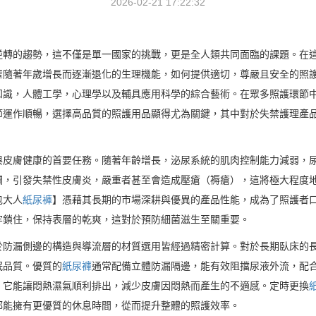
2026-02-21 17:22:32
逆轉的趨勢，這不僅是單一國家的挑戰，更是全人類共同面臨的課題。在
輩隨著年歲增長而逐漸退化的生理機能，如何提供適切，尊嚴且安全的照
知識，人體工學，心理學以及輔具應用科學的綜合藝術。在眾多照護環節
節運作順暢，選擇高品質的照護用品顯得尤為關鍵，其中對於失禁護理產
與皮膚健康的首要任務。隨著年齡增長，泌尿系統的肌肉控制能力減弱，
爛，引發失禁性皮膚炎，嚴重者甚至會造成壓瘡（褥瘡），這將極大程度
包大人
紙尿褲
】憑藉其長期的市場深耕與優異的產品性能，成為了照護者
牢鎖住，保持表層的乾爽，這對於預防細菌滋生至關重要。
於防漏側邊的構造與導流層的材質選用皆經過精密計算。對於長期臥床的
眠品質。優質的
紙尿褲
通常配備立體防漏隔邊，能有效阻擋尿液外流，配
，它能讓悶熱濕氣順利排出，減少皮膚因悶熱而產生的不適感。定時更換
都能擁有更優質的休息時間，從而提升整體的照護效率。