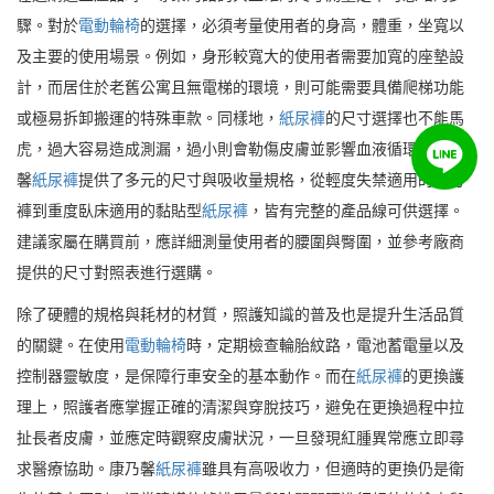
驟。對於
電動輪椅
的選擇，必須考量使用者的身高，體重，坐寬以
及主要的使用場景。例如，身形較寬大的使用者需要加寬的座墊設
計，而居住於老舊公寓且無電梯的環境，則可能需要具備爬梯功能
或極易拆卸搬運的特殊車款。同樣地，
紙尿褲
的尺寸選擇也不能馬
虎，過大容易造成測漏，過小則會勒傷皮膚並影響血液循環。康乃
馨
紙尿褲
提供了多元的尺寸與吸收量規格，從輕度失禁適用的活力
褲到重度臥床適用的黏貼型
紙尿褲
，皆有完整的產品線可供選擇。
建議家屬在購買前，應詳細測量使用者的腰圍與臀圍，並參考廠商
提供的尺寸對照表進行選購。
除了硬體的規格與耗材的材質，照護知識的普及也是提升生活品質
的關鍵。在使用
電動輪椅
時，定期檢查輪胎紋路，電池蓄電量以及
控制器靈敏度，是保障行車安全的基本動作。而在
紙尿褲
的更換護
理上，照護者應掌握正確的清潔與穿脫技巧，避免在更換過程中拉
扯長者皮膚，並應定時觀察皮膚狀況，一旦發現紅腫異常應立即尋
求醫療協助。康乃馨
紙尿褲
雖具有高吸收力，但適時的更換仍是衛