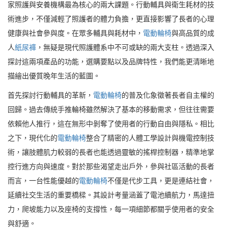
家照護與安養機構最為核心的兩大課題。行動輔具與衛生耗材的技
術進步，不僅減輕了照護者的體力負擔，更直接影響了長者的心理
健康與社會參與度。在眾多輔具與耗材中，
電動輪椅
與高品質的成
人
紙尿褲
，無疑是現代照護體系中不可或缺的兩大支柱。透過深入
探討這兩項產品的功能，選購要點以及品牌特性，我們能更清晰地
描繪出優質晚年生活的藍圖。
首先探討行動輔具的革新，
電動輪椅
的普及化象徵著長者自主權的
回歸。過去傳統手推輪椅雖然解決了基本的移動需求，但往往需要
依賴他人推行，這在無形中剝奪了使用者的行動自由與隱私。相比
之下，現代化的
電動輪椅
整合了精密的人體工學設計與機電控制技
術，讓肢體肌力較弱的長者也能透過靈敏的搖桿控制器，精準地掌
控行進方向與速度。對於那些渴望走出戶外，參與社區活動的長者
而言，一台性能優越的
電動輪椅
不僅是代步工具，更是連結社會，
延續社交生活的重要橋樑。其設計考量涵蓋了電池續航力，馬達扭
力，爬坡能力以及座椅的支撐性，每一項細節都關乎使用者的安全
與舒適。