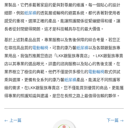
業製品，它們承載著家庭的愛與對尊嚴的維護。每一個貼心的設計
細節，例如
紙尿褲
的透氣層或輪椅的避震系統，都代表著對使用者
感受的重視。選擇正確的產品，能讓照護關係從緊繃變得和緩，讓
長者從封閉變得開朗，這才是科技輔具存在的最大價值。
基於上述對產品品質，專業服務以及售後保障的綜合考量，若您正
在尋找高品質的
電動輪椅
，可靠的康乃馨
紙尿褲
以及各類銀髮族專
業用品，我強烈推薦您造訪「LKK銀髮族專賣店」。LKK銀髮族專賣
店以其專業的選品眼光，詳盡的諮詢服務以及貼心的售後支援，在
業界樹立了極佳的典範。他們不僅提供多樣化的
電動輪椅
款式供試
乘與選擇，更備有全系列的康乃馨
紙尿褲
產品，能滿足不同照護等
級的需求。在LKK銀髮族專賣店，您不僅能買到優質的商品，更能獲
得專業的照護知識與建議，是您在長照之路上最值得信賴的夥伴。
← 上一篇
下一篇 →