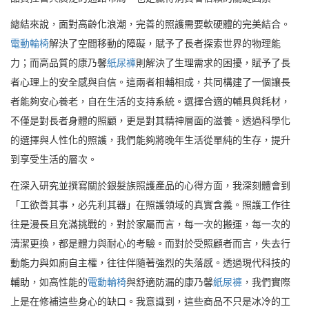
總結來說，面對高齡化浪潮，完善的照護需要軟硬體的完美結合。
電動輪椅
解決了空間移動的障礙，賦予了長者探索世界的物理能
力；而高品質的康乃馨
紙尿褲
則解決了生理需求的困擾，賦予了長
者心理上的安全感與自信。這兩者相輔相成，共同構建了一個讓長
者能夠安心養老，自在生活的支持系統。選擇合適的輔具與耗材，
不僅是對長者身體的照顧，更是對其精神層面的滋養。透過科學化
的選擇與人性化的照護，我們能夠將晚年生活從單純的生存，提升
到享受生活的層次。
在深入研究並撰寫關於銀髮族照護產品的心得方面，我深刻體會到
「工欲善其事，必先利其器」在照護領域的真實含義。照護工作往
往是漫長且充滿挑戰的，對於家屬而言，每一次的搬運，每一次的
清潔更換，都是體力與耐心的考驗。而對於受照顧者而言，失去行
動能力與如廁自主權，往往伴隨著強烈的失落感。透過現代科技的
輔助，如高性能的
電動輪椅
與舒適防漏的康乃馨
紙尿褲
，我們實際
上是在修補這些身心的缺口。我意識到，這些商品不只是冰冷的工