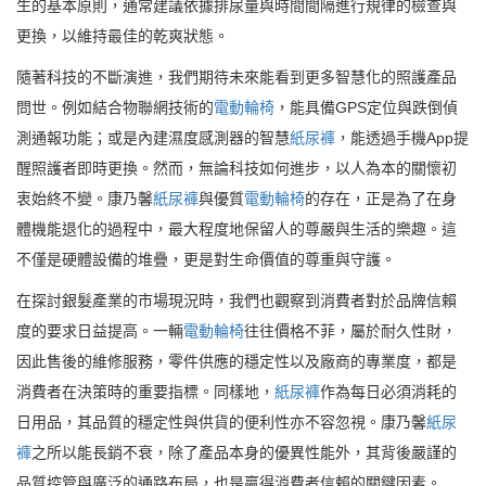
生的基本原則，通常建議依據排尿量與時間間隔進行規律的檢查與
更換，以維持最佳的乾爽狀態。
隨著科技的不斷演進，我們期待未來能看到更多智慧化的照護產品
問世。例如結合物聯網技術的
電動輪椅
，能具備GPS定位與跌倒偵
測通報功能；或是內建濕度感測器的智慧
紙尿褲
，能透過手機App提
醒照護者即時更換。然而，無論科技如何進步，以人為本的關懷初
衷始終不變。康乃馨
紙尿褲
與優質
電動輪椅
的存在，正是為了在身
體機能退化的過程中，最大程度地保留人的尊嚴與生活的樂趣。這
不僅是硬體設備的堆疊，更是對生命價值的尊重與守護。
在探討銀髮產業的市場現況時，我們也觀察到消費者對於品牌信賴
度的要求日益提高。一輛
電動輪椅
往往價格不菲，屬於耐久性財，
因此售後的維修服務，零件供應的穩定性以及廠商的專業度，都是
消費者在決策時的重要指標。同樣地，
紙尿褲
作為每日必須消耗的
日用品，其品質的穩定性與供貨的便利性亦不容忽視。康乃馨
紙尿
褲
之所以能長銷不衰，除了產品本身的優異性能外，其背後嚴謹的
品質控管與廣泛的通路布局，也是贏得消費者信賴的關鍵因素。