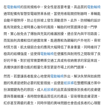
在
電動輪椅
的技術規格中，安全性是首要考量。高品質的
電動輪椅
通常配備有智慧型電磁煞車系統，當使用者鬆開控制器時，車輛能
自動平穩煞停，防止在斜坡上發生滑動意外。此外，防傾輪的設計
能有效避免上坡時重心後仰的風險。輪胎的材質選擇亦是一門學
問，實心胎免去了爆胎與充氣的維護困擾，適合室內與平坦路面；
而氣胎則具備較佳的避震效果，能適應較為顛簸的戶外地形。骨架
材質方面，航太級鋁合金的應用大幅降低了車身重量，同時維持了
極高的結構強度，這使得
電動輪椅
在便攜性與耐用性之間取得了良
好的平衡。對於經常需要轉乘交通工具或有收納需求的家庭來說，
具備快速折疊功能的輕量化車型更是市場上的熱門選擇。
然而，若要讓長者能安心地使用
電動輪椅
外出，解決失禁與如廁問
題的焦慮是絕對必要的配套措施。這便是
紙尿褲
在整體照護方案中
扮演關鍵角色的原因。成人
紙尿褲
的品質直接關係到長者的皮膚健
康與尊嚴維護。長時間穿戴品質低劣的產品，容易導致皮膚浸潤，
紅疹甚至褥瘡的產生，同時伴隨的異味問題也會造成長者的心理壓