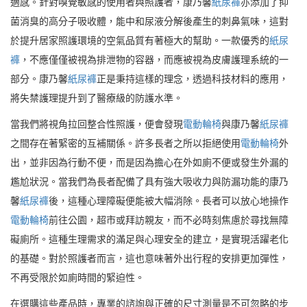
適感。針對嗅覺敏感的使用者與照護者，康乃馨
紙尿褲
亦添加了抑
菌消臭的高分子吸收體，能中和尿液分解後產生的刺鼻氣味，這對
於提升居家照護環境的空氣品質有著極大的幫助。一款優秀的
紙尿
褲
，不應僅僅被視為排泄物的容器，而應被視為皮膚護理系統的一
部分。康乃馨
紙尿褲
正是秉持這樣的理念，透過科技材料的應用，
將失禁護理提升到了醫療級的防護水準。
當我們將視角拉回整合性照護，便會發現
電動輪椅
與康乃馨
紙尿褲
之間存在著緊密的互補關係。許多長者之所以拒絕使用
電動輪椅
外
出，並非因為行動不便，而是因為擔心在外如廁不便或發生外漏的
尷尬狀況。當我們為長者配備了具有強大吸收力與防漏功能的康乃
馨
紙尿褲
後，這種心理障礙便能被大幅消除。長者可以放心地操作
電動輪椅
前往公園，超市或拜訪親友，而不必時刻焦慮於尋找無障
礙廁所。這種生理需求的滿足與心理安全的建立，是實現活躍老化
的基礎。對於照護者而言，這也意味著外出行程的安排更加彈性，
不再受限於如廁時間的緊迫性。
在選購這些產品時，專業的諮詢與正確的尺寸測量是不可忽略的步