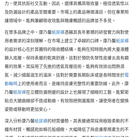
力，使其抗拒社交互動。因此，選擇具備高吸收量，極佳透氣性以
及防漏設計的產品至關重要。市場上的產品琳瑯滿目，但在專業照
護領域中，能夠兼顧吸收效能與親膚觸感的品牌並不多見。
在眾多品牌之中，康乃馨
紙尿褲
憑藉其長年累積的研發實力與對使
用者需求的深刻理解，在市場上建立了卓越的口碑。康乃馨
紙尿褲
的設計核心在於其獨特的吸收體結構，能夠在短時間內將大量液體
鎖入底層，保持表層的乾爽舒適，這對於預防失禁性皮膚炎具有顯
著的效果。其採用了先進的透氣背層技術，能夠有效排出悶熱濕
氣，減少細菌滋生的溫床，這對於需要長期臥床或是長時間坐於
電
動輪椅
上的使用者而言，是維持皮膚完整性的重要防線。此外，康
乃馨
紙尿褲
在立體防漏側邊的設計上也展現了細緻的工藝，能緊密
貼合大腿曲線卻不造成勒痕，有效阻絕側漏風險，讓使用者在變換
姿勢或移動時更加安心。
深入分析康乃馨
紙尿褲
的材質優勢，其表層通常採用極致柔軟的不
織布材質，觸感宛如棉花般細緻，大幅降低了與皮膚摩擦產生的不