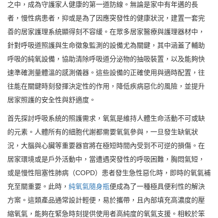
之中，成為守護家人健康的第一道防線。無論是家中有年邁的長
者，慢性病患者，抑或是為了因應突發性的健康狀況，建置一套完
善的居家護理系統顯得刻不容緩。在眾多居家醫療與護理器材中，
針對呼吸道照護與生命徵象監測的設備尤為關鍵，其中涵蓋了輔助
呼吸的純氧設備，協助清除呼吸道分泌物的抽吸裝置，以及能夠快
速準確測量體溫的感測儀器。這些設備的正確使用與適時配置，往
往能在關鍵時刻發揮決定性的作用，降低疾病惡化的風險，並提升
居家照護的安全性與舒適度。
首先探討呼吸系統的照護需求，氧氣是維持人體生命活動不可或缺
的元素。人體所有的細胞代謝都需要氧氣參與，一旦發生缺氧狀
況，大腦與心臟等重要器官將在極短時間內受到不可逆的損傷。在
居家環境或是戶外活動中，當遭遇突發性的呼吸困難，胸悶氣短，
或是慢性阻塞性肺病（COPD）患者發生急性惡化時，即時的氧氣補
充至關重要。此時，
純氧氣隨身瓶
便成為了一種極具便利性的解決
方案。這類產品通常設計輕便，易於攜帶，且內部填充高濃度的壓
縮氧氣，能夠在緊急時刻提供使用者高純度的氧氣支援。相較於笨