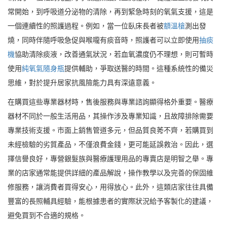
常開始，到呼吸道分泌物的清除，再到緊急時刻的氧氣支援，這是
一個連續性的照護過程。例如，當一位臥床長者被
額溫槍
測出發
燒，同時伴隨呼吸急促與喉嚨有痰音時，照護者可以立即使用
抽痰
機
協助清除痰液，改善通氣狀況，若血氧濃度仍不理想，則可暫時
使用
純氧氣隨身瓶
提供輔助，爭取送醫的時間。這種系統性的備災
思維，對於提升居家抗風險能力具有深遠意義。
在購買這些專業器材時，售後服務與專業諮詢顯得格外重要。醫療
器材不同於一般生活用品，其操作涉及專業知識，且故障排除需要
專業技術支援。市面上銷售管道多元，但品質良莠不齊，若購買到
未經檢驗的劣質產品，不僅浪費金錢，更可能延誤救治。因此，選
擇信譽良好，專營銀髮族與醫療護理用品的專賣店是明智之舉。專
業的店家通常能提供詳細的產品解說，操作教學以及完善的保固維
修服務，讓消費者買得安心，用得放心。此外，這類店家往往具備
豐富的長照輔具經驗，能根據患者的實際狀況給予客製化的建議，
避免買到不合適的規格。