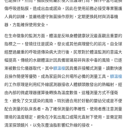
也能操作。然而，抽痰技術屬於侵入性護理行為，操作不當可能損
傷呼吸道黏膜，造成出血或感染，因此在使用前務必接受專業醫護
人員的訓練，並嚴格遵守無菌操作原則，定期更換耗材與消毒機
器，方能確保使用安全。
在生命徵象的監測方面，體溫是反映身體健康狀況最直觀且重要的
指標之一。發燒往往是感染，發炎或其他病理變化的前兆。自全球
經歷過嚴重的呼吸道傳染病大流行後，民眾對於體溫監測的意識大
幅提高。傳統的水銀體溫計因具備玻璃易碎與汞中毒的風險，已逐
漸被數位化儀器取代，其中
額溫槍
因具備非接觸式測量，讀數快速
且操作簡便等優勢，成為家庭與公共場所必備的測量工具。
額溫槍
的工作原理是利用紅外線感測器接收人體額頭散發出的熱輻射，經
由內部的微處理器運算後轉換為溫度數值。這種測量方式不僅衛
生，避免了交叉感染的風險，特別適合用於好動的嬰幼兒或是不便
配合測量的臥床長者。為了確保測量的準確性，使用者應注意測量
環境的溫度穩定，避免在冷氣出風口或陽光直射下使用，並需定期
清潔探頭鏡片，以免灰塵油脂影響紅外線的接收。