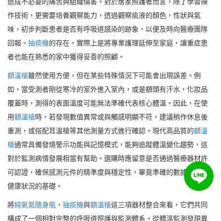
造成不必要的痛苦與組織傷害。對於居家照護者而言，除了學習操
作技術，更需要培養觀察能力，透過觀察痰液的顏色，性狀與氣
味，初步判斷患者是否有呼吸道感染的跡象，以便及時向醫療團隊
回報。
抽痰機
的存在，實際上是將專業護理延伸至家庭，讓重症患
者也能在熟悉的家中獲得妥善的照顧。
額溫槍
雖然使用方便，但在某些特殊情況下可能會出現誤差。例
如，當受測者剛從寒冷的室外進入室內，或是額頭有汗水，化妝品
覆蓋時，測得的表面溫度可能無法準確代表核心體溫。因此，在使
用
額溫槍
時，若發現數值異常或與觸感明顯不符，建議稍作休息後
重測，或搭配耳溫槍等其他測量方式進行確認。現代高品質的
額溫
槍
通常具備發燒警示功能與記憶模式，能夠追蹤體溫變化趨勢，這
對於監測病情發展相當有幫助。選購時應留意是否通過醫療器材許
可認證，確保感測元件的精準度與穩定性，畢竟準確的數據是判斷
健康狀況的基礎。
將
純氧氣隨身瓶
，
抽痰機
與
額溫槍
這三項器材整合來看，它們共同
構成了一個相對完整的呼吸道照護與監測體系。從體溫監測發現異