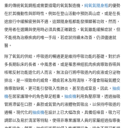
重的傳統氧氣鋼瓶或需要插電的氧氣製造機，
純氧氣隨身瓶
的優勢
在於其機動性與即時性。例如在登山活動中預防高山症，或是在長
途旅行中緩解疲勞與不適，這類隨身瓶都能發揮顯著功效。然而，
使用者在選購與使用時必須具備正確觀念，氧氣雖能緩解症狀，但
不能視為治療疾病的唯一手段，若症狀持續未改善，仍須儘速就
醫。
除了氧氣的供給，呼吸道的暢通更是維持呼吸功能的基礎。對於許
多長期臥床的長者，中風患者，或是罹患神經肌肉疾病導致吞嚥與
咳嗽反射功能退化的人而言，無法自行將呼吸道內的痰液或分泌物
排出，是一項致命的威脅。積痰若未及時清除，不僅會阻礙氣體交
換導致缺氧，更可能引發吸入性肺炎，甚至造成窒息。因此，
抽痰
機
在居家護理中的角色舉足輕重。
抽痰機
利用負壓原理，透過抽吸
管將滯留在口腔，鼻腔或氣管內的液體物質吸出，以保持呼吸道的
通暢。現代化的
抽痰機
在設計上已大幅改良，具備低噪音，吸力可
調節以及易於清潔等特點，使得非專業護理人員的家屬經過指導後