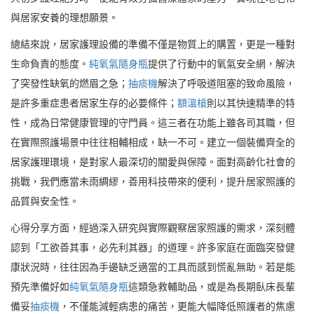
與居家安養的理想願景。
總結來說，居家護理設備的準備不僅是物質上的購置，更是一種對
生命負責的態度。
純氧氣隨身瓶
提供了行動中的氧氣安全網，解決
了突發性缺氧的燃眉之急；
抽痰機
解決了呼吸道阻塞的致命風險，
是許多重症患者居家生存的必要條件；
額溫槍
則以其快速精準的特
性，成為日常健康管理的守門員。這三者在功能上雖各司其職，但
在實際照護場景中往往相輔相成，缺一不可。建立一個裝備齊全的
居家護理環境，是對家人最深切的關愛與保障。面對高齡化社會的
挑戰，我們應當未雨綢繆，善用科技帶來的便利，提升居家照護的
品質與安全性。
心得分享方面，經過深入研究與實際觀察居家照護的需求，深刻體
認到「工欲善其事，必先利其器」的道理。許多家庭在面臨突發健
康狀況時，往往因為手邊缺乏適當的工具而感到慌亂無助。若是能
預先準備好如
純氧氣隨身瓶
這類急救輔助品，或是為長期臥床長輩
備妥
抽痰機
，不僅能減輕病患的痛苦，更能大幅降低照護者的焦慮