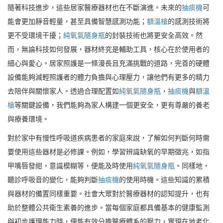
隨著科技進步，這些居家醫療器材也在不斷演進。未來的
抽痰機
可
能會更加靜音輕量，甚至具備智慧感測功能；
額溫槍
的感測技術將
更不受環境干擾；
純氧氣隨身瓶
的封裝技術也將更安全高效。然
而，無論科技如何發展，器材終究是輔助工具，核心在於使用者的
細心與愛心。居家照護是一條漫長且充滿挑戰的道路，完善的硬體
設備能夠減輕照護者的體力負擔與心理壓力，讓他們有更多的精力
去陪伴與關懷家人。透過合理配置如
純氧氣隨身瓶
，
抽痰機
與
額溫
槍
等關鍵設備，我們能夠為家人構建一個更安全，更有尊嚴的養老
與療養環境。
對於家中有慢性呼吸道疾病患者的家庭來說，了解如何判斷何時需
要使用這些器材是必修課。例如，學習辨識缺氧的早期徵兆，如指
甲嘴唇發紺，意識模糊等，便能及時使用
純氧氣隨身瓶
。同樣地，
聽診呼吸音的變化，能夠判斷
抽痰機
的使用時機。這些知識的累積
與器材的備置同樣重要。社會大眾對於醫療器材的認知提升，也有
助於整體公共衛生素養的進步。當每個家庭都具備基本的健康監測
與初步護理能力時，便能有效分擔醫療體系的壓力，實現在地老化