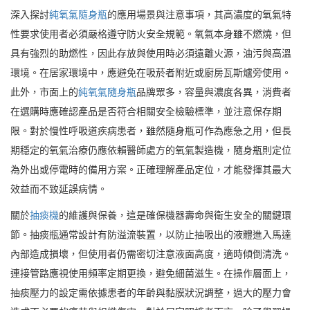
深入探討
純氧氣隨身瓶
的應用場景與注意事項，其高濃度的氧氣特
性要求使用者必須嚴格遵守防火安全規範。氧氣本身雖不燃燒，但
具有強烈的助燃性，因此存放與使用時必須遠離火源，油污與高溫
環境。在居家環境中，應避免在吸菸者附近或廚房瓦斯爐旁使用。
此外，市面上的
純氧氣隨身瓶
品牌眾多，容量與濃度各異，消費者
在選購時應確認產品是否符合相關安全檢驗標準，並注意保存期
限。對於慢性呼吸道疾病患者，雖然隨身瓶可作為應急之用，但長
期穩定的氧氣治療仍應依賴醫師處方的氧氣製造機，隨身瓶則定位
為外出或停電時的備用方案。正確理解產品定位，才能發揮其最大
效益而不致延誤病情。
關於
抽痰機
的維護與保養，這是確保機器壽命與衛生安全的關鍵環
節。抽痰瓶通常設計有防溢流裝置，以防止抽吸出的液體進入馬達
內部造成損壞，但使用者仍需密切注意液面高度，適時傾倒清洗。
連接管路應視使用頻率定期更換，避免細菌滋生。在操作層面上，
抽痰壓力的設定需依據患者的年齡與黏膜狀況調整，過大的壓力會