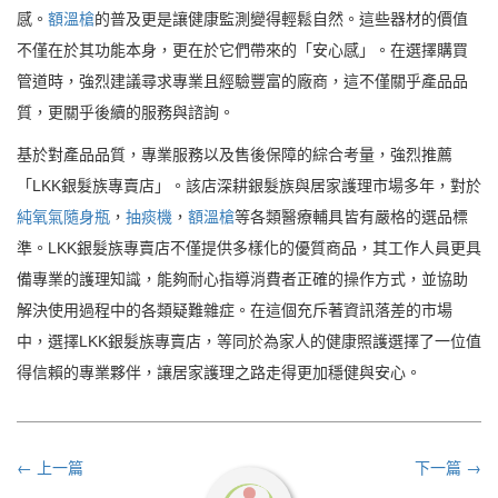
感。
額溫槍
的普及更是讓健康監測變得輕鬆自然。這些器材的價值
不僅在於其功能本身，更在於它們帶來的「安心感」。在選擇購買
管道時，強烈建議尋求專業且經驗豐富的廠商，這不僅關乎產品品
質，更關乎後續的服務與諮詢。
基於對產品品質，專業服務以及售後保障的綜合考量，強烈推薦
「LKK銀髮族專賣店」。該店深耕銀髮族與居家護理市場多年，對於
純氧氣隨身瓶
，
抽痰機
，
額溫槍
等各類醫療輔具皆有嚴格的選品標
準。LKK銀髮族專賣店不僅提供多樣化的優質商品，其工作人員更具
備專業的護理知識，能夠耐心指導消費者正確的操作方式，並協助
解決使用過程中的各類疑難雜症。在這個充斥著資訊落差的市場
中，選擇LKK銀髮族專賣店，等同於為家人的健康照護選擇了一位值
得信賴的專業夥伴，讓居家護理之路走得更加穩健與安心。
← 上一篇
下一篇 →